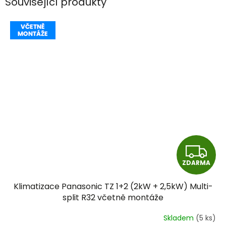
Související produkty
Z
ZDARMA
D
Klimatizace Panasonic TZ 1+2 (2kW + 2,5kW) Multi-
A
split R32 včetně montáže
R
Skladem
(5 ks)