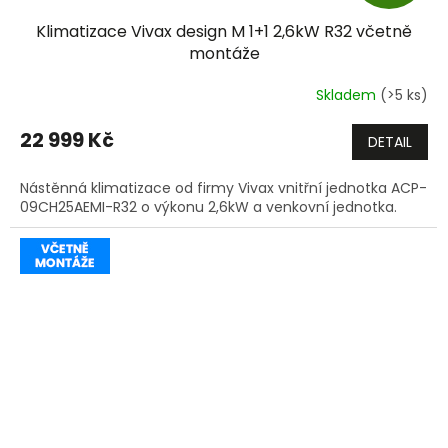
D
Klimatizace Vivax design M 1+1 2,6kW R32 včetně
A
montáže
R
Skladem
(>5 ks)
M
22 999 Kč
DETAIL
A
Nástěnná klimatizace od firmy Vivax vnitřní jednotka ACP-
09CH25AEMI-R32 o výkonu 2,6kW a venkovní jednotka.