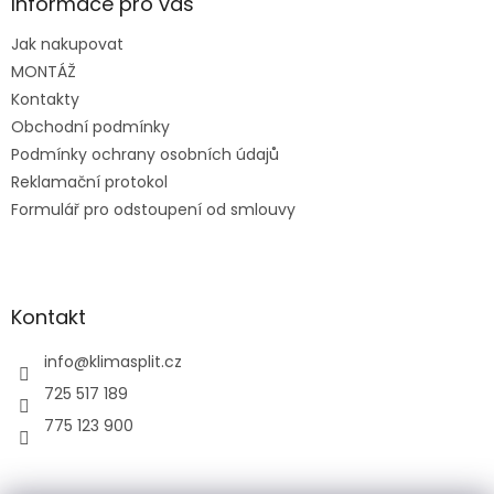
a
Informace pro vás
t
Jak nakupovat
í
MONTÁŽ
Kontakty
Obchodní podmínky
Podmínky ochrany osobních údajů
Reklamační protokol
Formulář pro odstoupení od smlouvy
Kontakt
info
@
klimasplit.cz
725 517 189
775 123 900