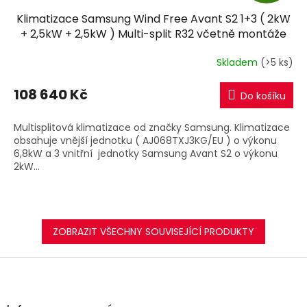
D
Klimatizace Samsung Wind Free Avant S2 1+3 ( 2kW
A
+ 2,5kW + 2,5kW ) Multi-split R32 včetně montáže
R
Skladem
(>5 ks)
M
108 640 Kč
Do košíku
A
Multisplitová klimatizace od značky Samsung. Klimatizace
obsahuje vnější jednotku ( AJ068TXJ3KG/EU ) o výkonu
6,8kW a 3 vnitřní jednotky Samsung Avant S2 o výkonu
2kW...
ZOBRAZIT VŠECHNY SOUVISEJÍCÍ PRODUKTY
Z
á
p