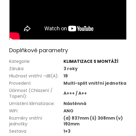
Doplňkové parametry
Kategorie
:
KLIMATIZACE S MONTÁŽÍ
Záruka
:
3 roky
Hlučnost vnitřní -dB(A)
:
19
Provedení
:
Multi-split vnitřní jednotka
Účinnost (Chlazení /
A+++ / A++
Topení)
:
Umístění klimatizace
:
Nástěnná
WiFi
:
ANO
Rozměry vnitřní
(d) 837mm (š) 308mm (v)
jednotky
:
192mm
Sestava
:
1+3