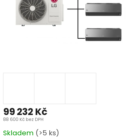
99 232 Kč
88 600 Kč bez DPH
Měrná
Skladem
(>5 ks)
cena: