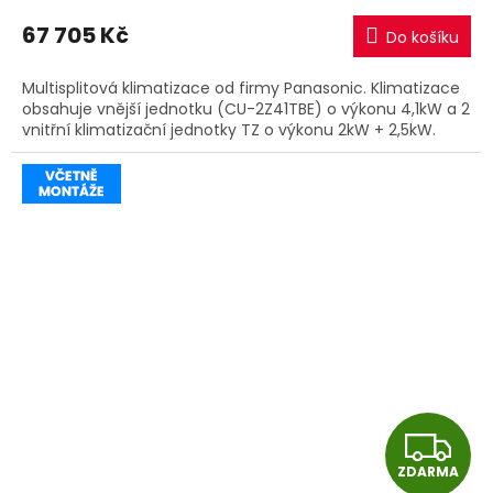
M
67 705 Kč
Do košíku
A
Multisplitová klimatizace od firmy Panasonic. Klimatizace
obsahuje vnější jednotku (CU-2Z41TBE) o výkonu 4,1kW a 2
vnitřní klimatizační jednotky TZ o výkonu 2kW + 2,5kW.
Z
ZDARMA