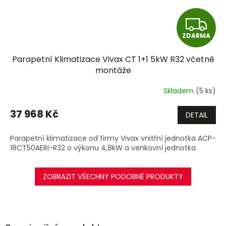
Z
ZDARMA
D
Parapetní Klimatizace Vivax CT 1+1 5kW R32 včetně
A
montáže
R
Skladem
(5 ks)
M
37 968 Kč
DETAIL
A
Parapetní klimatizace od firmy Vivax vnitřní jednotka ACP-
18CT50AERI-R32 o výkonu 4,8kW a venkovní jednotka.
ZOBRAZIT VŠECHNY PODOBNÉ PRODUKTY