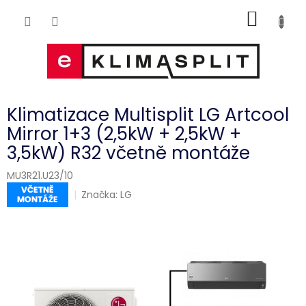
Přejít
NÁKUP
na
obsah
KOŠÍK
Klimatizace Multisplit LG Artcool
Mirror 1+3 (2,5kW + 2,5kW +
3,5kW) R32 včetně montáže
MU3R21.U23/10
Značka:
LG