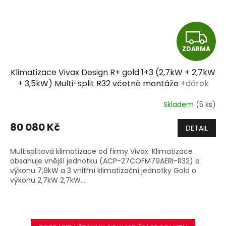
Z
ZDARMA
D
Klimatizace Vivax Design R+ gold 1+3 (2,7kW + 2,7kW
A
+ 3,5kW) Multi-split R32 včetně montáže
+dárek
zdarma
R
Skladem
(5 ks)
M
80 080 Kč
DETAIL
A
Multisplitová klimatizace od firmy Vivax. Klimatizace
obsahuje vnější jednotku (ACP-27COFM79AERI-R32) o
výkonu 7,9kW a 3 vnitřní klimatizační jednotky Gold o
výkonu 2,7kW 2,7kW...