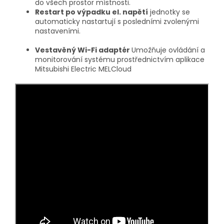
do všech prostor místnosti.
Restart po výpadku el. napětí
jednotky se
automaticky nastartují s posledními zvolenými
nastaveními.
Vestavěný Wi-Fi adaptér
Umožňuje ovládání a
monitorování systému prostřednictvím aplikace
Mitsubishi Electric MELCloud