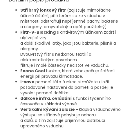
Stříbrný iontový filtr
(zajišťuje mimořádně
účinné čištění, při kterém se ze vzduchu v
místnosti odstraňují nepříjemné pachy, bakterie
a alergeny; omyvatelný a opět použitelný)
Filtr-V-Blocking
s antivirovým účinkem zadrží
ulpívající viry
a další škodlivé látky, jako jsou bakterie, plísně a
alergeny.
Dvouvrstvý filtr s netkanou textilií a
elektrostatickým povrchem
filtruje i malé částečky nečistot ve vzduchu.
Econo Cool
funkce, která zabezpečuje šetření
energií při provozu klimatizace.
i-save
pomocí této funkce si můžete uložit
požadované nastavení do paměti a později je
vyvolat pomocí tlačítka.
dálkové infra. ovládání
s funkcí týdenního
časovače v základní výbavě
Vertikální kývání žaluzie -
Klapka vzduchového
výstupu se střídavě pohybuje nahoru
a dolů, a tím zajišťuje příjemnou distribuci
upraveného vzduchu