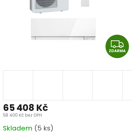
Z
ZDARMA
D
A
R
M
A
65 408 Kč
58 400 Kč bez DPH
Měrná
Skladem
(5 ks)
cena: