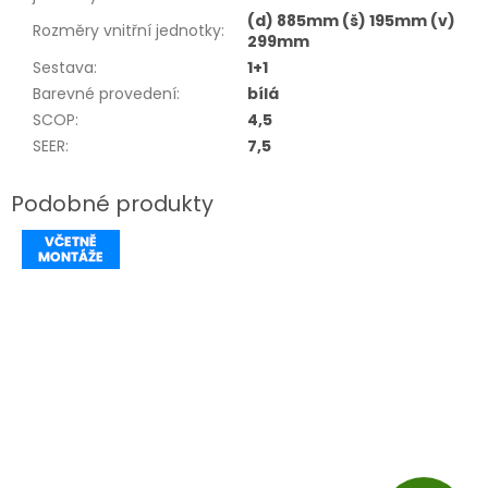
(d) 885mm (š) 195mm (v)
Rozměry vnitřní jednotky
:
299mm
Sestava
:
1+1
Barevné provedení
:
bílá
SCOP
:
4,5
SEER
:
7,5