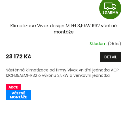
Z
ZDARMA
D
Klimatizace Vivax design M 1+1 3,5kW R32 včetně
A
montáže
R
Skladem
(>5 ks)
M
23 172 Kč
DETAIL
A
Nástěnná klimatizace od firmy Vivax vnitřní jednotka ACP-
12CH35AEMI-R32 o výkonu 3,5kW a venkovní jednotka.