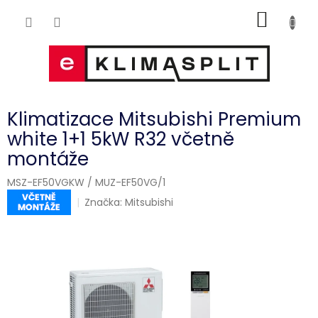
Přejít
NÁKUP
na
obsah
KOŠÍK
Klimatizace Mitsubishi Premium
white 1+1 5kW R32 včetně
montáže
MSZ-EF50VGKW / MUZ-EF50VG/1
Značka:
Mitsubishi