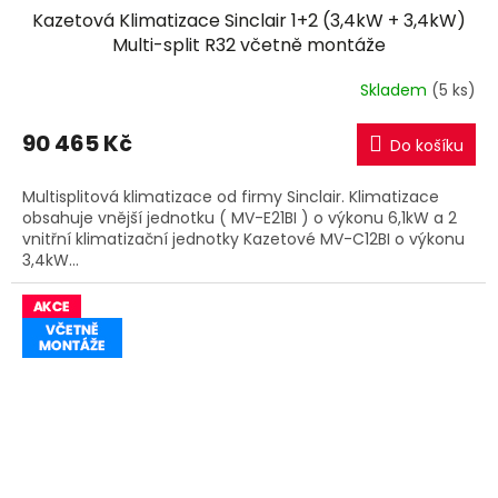
Kazetová Klimatizace Sinclair 1+2 (3,4kW + 3,4kW)
A
Multi-split R32 včetně montáže
R
Skladem
(5 ks)
M
90 465 Kč
Do košíku
A
Multisplitová klimatizace od firmy Sinclair. Klimatizace
obsahuje vnější jednotku ( MV-E21BI ) o výkonu 6,1kW a 2
vnitřní klimatizační jednotky Kazetové MV-C12BI o výkonu
3,4kW...