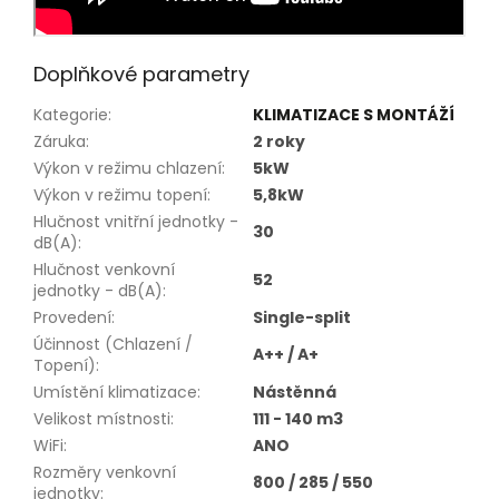
Doplňkové parametry
Kategorie
:
KLIMATIZACE S MONTÁŽÍ
Záruka
:
2 roky
Výkon v režimu chlazení
:
5kW
Výkon v režimu topení
:
5,8kW
Hlučnost vnitřní jednotky -
30
dB(A)
:
Hlučnost venkovní
52
jednotky - dB(A)
:
Provedení
:
Single-split
Účinnost (Chlazení /
A++ / A+
Topení)
:
Umístění klimatizace
:
Nástěnná
Velikost místnosti
:
111 - 140 m3
WiFi
:
ANO
Rozměry venkovní
800 / 285 / 550
jednotky
: