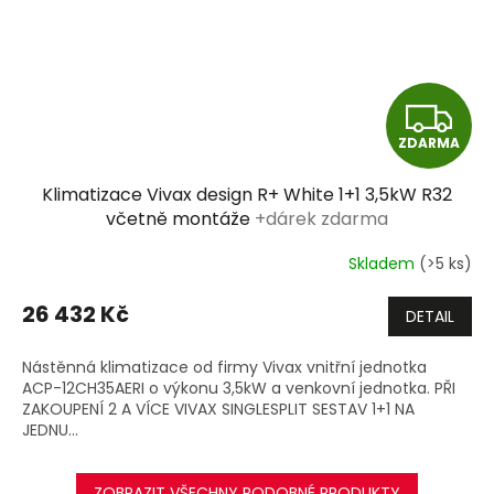
Z
ZDARMA
D
Klimatizace Vivax design R+ White 1+1 3,5kW R32
A
včetně montáže
+dárek zdarma
R
Skladem
(>5 ks)
M
26 432 Kč
DETAIL
A
Nástěnná klimatizace od firmy Vivax vnitřní jednotka
ACP-12CH35AERI o výkonu 3,5kW a venkovní jednotka. PŘI
ZAKOUPENÍ 2 A VÍCE VIVAX SINGLESPLIT SESTAV 1+1 NA
JEDNU...
ZOBRAZIT VŠECHNY PODOBNÉ PRODUKTY