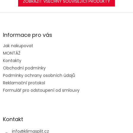
ZOBRAZIT VŠECHNY SOUVISEJÍCÍ PRODUKTY
Z
á
p
a
Informace pro vás
t
Jak nakupovat
í
MONTÁŽ
Kontakty
Obchodní podmínky
Podmínky ochrany osobních údajů
Reklamační protokol
Formulář pro odstoupení od smlouvy
Kontakt
info
@
klimasplit.cz