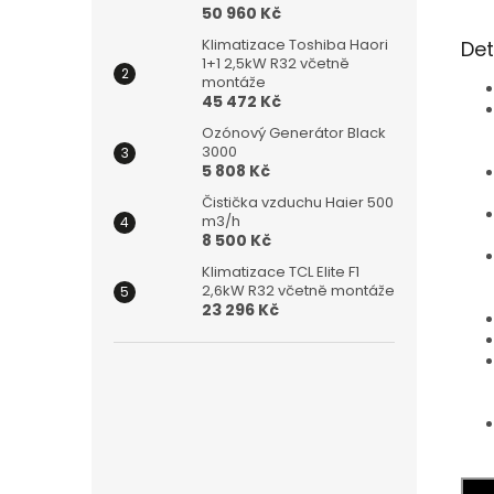
50 960 Kč
Klimatizace Toshiba Haori
Det
1+1 2,5kW R32 včetně
montáže
45 472 Kč
Ozónový Generátor Black
3000
5 808 Kč
Čistička vzduchu Haier 500
m3/h
8 500 Kč
Klimatizace TCL Elite F1
2,6kW R32 včetně montáže
23 296 Kč