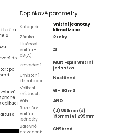
Doplňkové parametry
Vnitřní jednotky
Kategorie
:
i kterém
klimatizace
ie a
Záruka
:
2 roky
Hlučnost
ozu
vnitřní -
21
dB(A)
:
avení do
Multi-split vnitřní
Provedení
:
jednotka
start po
proti
Umístění
Nástěnná
klimatizace
:
Velikost
61 - 90 m3
í výbavě
místnosti
:
artphone
WiFi
:
ANO
 aplikaci
Rozměry
(d) 885mm (š)
vnitřní
rtují s
195mm (v) 299mm
jednotky
:
Barevné
Stříbrná
provedení
: