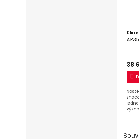
Klim
AR35 
včet
38 
D
Nástě
značk
jedno
výkon
jedno
Souv