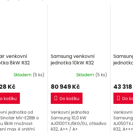
air venkovní
Samsung venkovní
Samsung
otka 8kW R32
jednotka 10kW R32
jednotk
Skladem
(5 ks)
Skladem
(5 ks)
128 Kč
80 949 Kč
43 318
o košíku
Do košíku
Do k
vní jednotka od
Venkovní jednotka
Venkovní
 Sinclair MV-E28BI o
Samsung 10,0 kW
Samsung 
nu 8kW možnost
AJ0100TXJ5KG/EU, chladivo
AJ050TXJ
jení max 4 vnitřní
R32, A++ / A+
R32, A+++