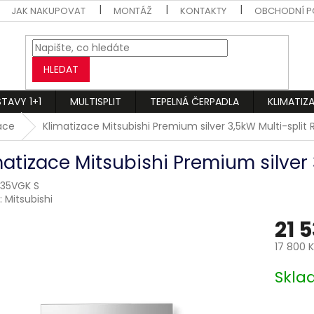
JAK NAKUPOVAT
MONTÁŽ
KONTAKTY
OBCHODNÍ P
HLEDAT
STAVY 1+1
MULTISPLIT
TEPELNÁ ČERPADLA
KLIMATIZ
zace
Klimatizace Mitsubishi Premium silver 3,5kW Multi-split 
matizace Mitsubishi Premium silver 
35VGK S
:
Mitsubishi
21 
17 800 
Měrná
Skl
cena: