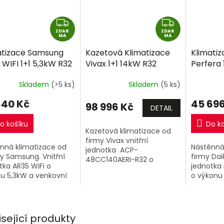
Z
Z
ZDAR
D
ZDAR
D
MA
MA
A
A
atizace Samsung
Kazetová Klimatizace
Klimatiz
R
R
WIFI 1+1 5,3kW R32
Vivax 1+1 14kW R32
Perfera 
M
M
ně montáže
včetně montáže
včetné 
A
A
Skladem
(>5 ks)
Skladem
(5 ks)
640 Kč
45 696
98 996 Kč
DETAIL
o košíku
Do k
Kazetová klimatizace od
firmy Vivax vnitřní
nná klimatizace od
Nástěnná
jednotka ACP-
y Samsung. Vnitřní
firmy Daik
48CC140AERI-R32 o
tka AR35 WiFi o
jednotka
výkonu 14kW a venkovní
u 5,3kW a venkovní
o výkonu
jednotka.
tka.
jednotka
isející produkty