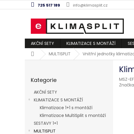
Přejít
725 517 189
info@klimasplit.cz
na
obsah
AKČNÍ SETY
KLIMATIZACE S MONTÁŽÍ
SE
Domů
MULTISPLIT
Vnitřní jednotky klimati
P
Kli
o
Přeskočit
s
Kategorie
MSZ-EF
kategorie
t
Značka
r
AKČNÍ SETY
a
KLIMATIZACE S MONTÁŽÍ
n
Klimatizace 1+1 s montáží
n
í
Klimatizace MultiSplit s montáží
p
SESTAVY 1+1
a
MULTISPLIT