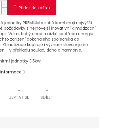
Přidat do košíku
é jednotky PREMIUM v sobě kombinují nejvyšší
é požadavky s nejnovější inovativní klimatizační
gii. Velmi tichý chod a nízká spotřeba energie
ěchto zařízení dokonalého společníka do
u. Klimatizace kopíruje i význam slova v jejím
en - v překladu soulad, ticho a harmonie.
nitřní jednotky 3,5kW
í informace
ZEPTAT SE
SDÍLET