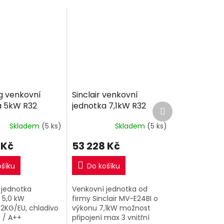
 venkovní
Sinclair venkovní
a 5kW R32
jednotka 7,1kW R32
Další
produkt
Skladem
(5 ks)
Skladem
(5 ks)
 Kč
53 228 Kč
ošíku
Do košíku
 jednotka
Venkovní jednotka od
5,0 kW
firmy Sinclair MV-E24BI o
2KG/EU, chladivo
výkonu 7,1kW možnost
 / A++
připojení max 3 vnitřní