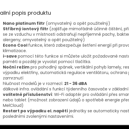
ailní popis produktu
Nano platinum filtr
(omyvatelný a opět použitelný)
Stříbrný iontový filtr
(zajišťuje mimořádně účinné čištění, př
se ze vzduchu v místnosti odstraňují nepříjemné pachy, bakter
alergeny; omyvatelný a opět použitelný)
Econo Cool
funkce, která zabezpečuje šetření energií při prov
klimatizace.
i-save
pomocí této funkce si můžete uložit požadované nast
paměti a později je vyvolat pomocí tlačítka.
Noční režim
pro pohodlný spánek, vertikální pohyb lamely, re
výpadku elektřiny, automatická regulace ventilátoru, ochrana 
zamrznutí
hlučnost modelů je v rozmezí:
21
- 36 dBA
dálkové infra. ovládání s funkcí týdenního časovače v základn
volitelné příslušenství
: Wi-Fi adaptér pro ovládání přes sm
nebo tablet (možnost zobrazení údajů o spotřebě energie přes
MelCloud)
Restart po výpadku el. napětí
jednotky se automaticky nasta
posledními zvolenými nastaveními.