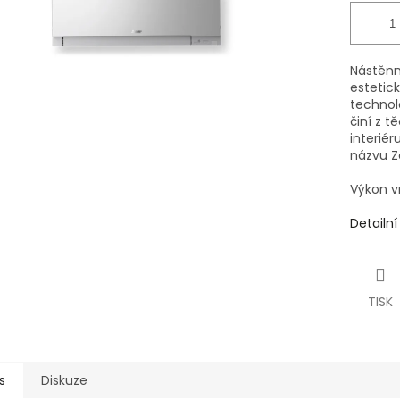
Nástěnn
estetick
technolo
činí z t
interiér
názvu Z
Výkon v
Detailn
TISK
s
Diskuze