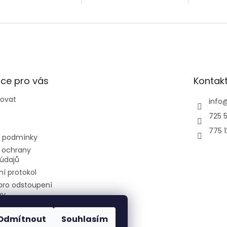
tky.
ce pro vás
Kontak
povat
info
725 5
775 
 podmínky
 ochrany
údajů
í protokol
pro odstoupení
vy
Odmítnout
Souhlasím