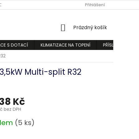
ODMÍNKY
PODMÍNKY OCHRANY OSOBNÍCH ÚDAJŮ
Přihlášení
REKLAMA
NÁKUPNÍ
Prázdný košík
KOŠÍK
ACE S DOTACÍ
KLIMATIZACE NA TOPENÍ
PŘÍSLUŠENSTVÍ
R32
3,5kW Multi-split R32
538 Kč
Kč bez DPH
adem
(5 ks)