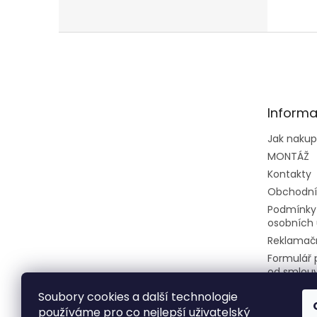
jedno
Z
á
p
a
t
Informa
í
Jak naku
MONTÁŽ
Kontakty
Obchodní
Podmínky
osobních 
Reklamačn
Formulář 
od smlou
Soubory cookies a další technologie
používáme pro co nejlepší uživatelský