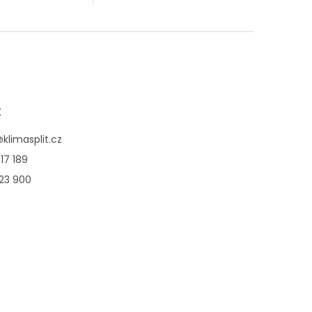
jednotky.
t
@
klimasplit.cz
17 189
123 900