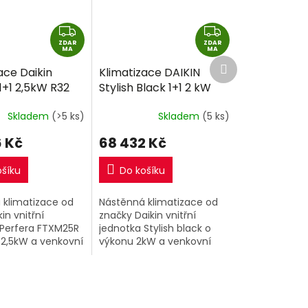
Z
Z
ZDAR
D
ZDAR
D
MA
MA
Další
A
A
ace Daikin
Klimatizace DAIKIN
produkt
R
R
1+1 2,5kW R32
Stylish Black 1+1 2 kW
M
M
montáže
R32 včetně montáže
A
A
Skladem
(>5 ks)
Skladem
(5 ks)
 Kč
68 432 Kč
ošíku
Do košíku
 klimatizace od
Nástěnná klimatizace od
in vnitřní
značky Daikin vnitřní
 Perfera FTXM25R
jednotka Stylish black o
 2,5kW a venkovní
výkonu 2kW a venkovní
 RXM25R9.
jednotka.