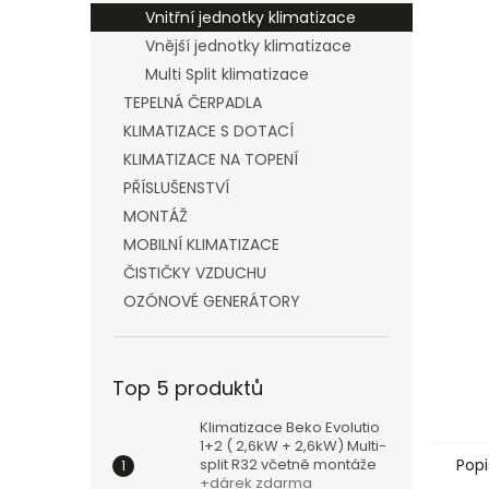
n
Vnitřní jednotky klimatizace
e
Vnější jednotky klimatizace
l
Multi Split klimatizace
TEPELNÁ ČERPADLA
KLIMATIZACE S DOTACÍ
KLIMATIZACE NA TOPENÍ
PŘÍSLUŠENSTVÍ
MONTÁŽ
MOBILNÍ KLIMATIZACE
ČISTIČKY VZDUCHU
OZÓNOVÉ GENERÁTORY
Top 5 produktů
Klimatizace Beko Evolutio
1+2 ( 2,6kW + 2,6kW) Multi-
split R32 včetně montáže
Popi
+dárek zdarma