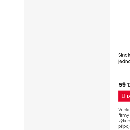
Sincl
jedn
59 
D
Venko
firmy
výko
připo