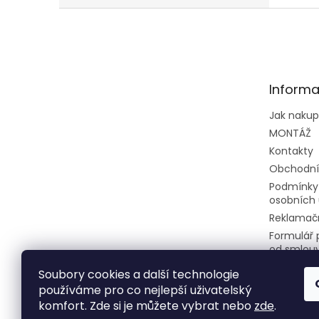
klima
Z
výkon
á
p
a
t
Informa
í
Jak naku
MONTÁŽ
Kontakty
Obchodní
Podmínky
osobních 
Reklamačn
Formulář 
od smlou
Soubory cookies a další technologie
používáme pro co nejlepší uživatelský
komfort. Zde si je můžete vybrat nebo
zde
.