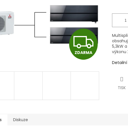
Z
Multispl
obsahuj
5,3kW a 
výkonu 
ZDARMA
D
Detailn
A
TISK
R
M
s
Diskuze