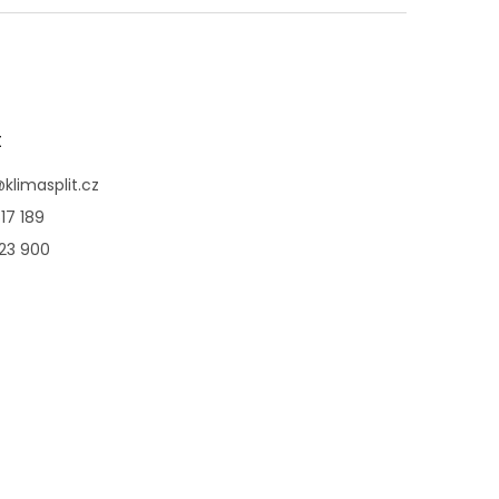
jednotky UFE o výkonu
2,5kW + 2,5kW
t
@
klimasplit.cz
17 189
123 900