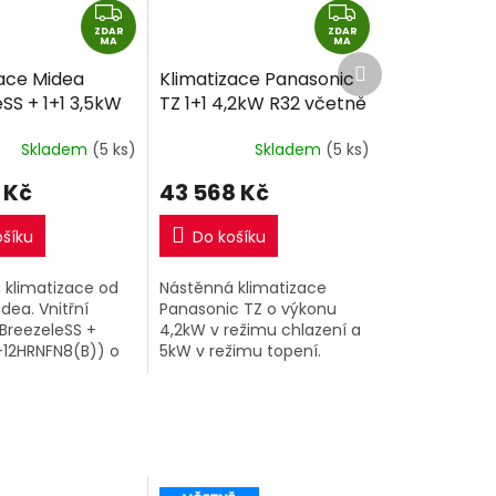
Z
Z
ZDAR
D
ZDAR
D
MA
MA
Další
A
A
zace Midea
Klimatizace Panasonic
produkt
R
R
SS + 1+1 3,5kW
TZ 1+1 4,2kW R32 včetně
M
M
montáže
montáže
A
A
Skladem
(5 ks)
Skladem
(5 ks)
 Kč
43 568 Kč
ošíku
Do košíku
 klimatizace od
Nástěnná klimatizace
dea. Vnitřní
Panasonic TZ o výkonu
 BreezeleSS +
4,2kW v režimu chlazení a
12HRNFN8(B)) o
5kW v režimu topení.
,5kW a venkovní
Vnitřní jednotka CS-
 (MOX230-
TZ42ZKEW a venkovní
).
jednotka CU-TZ42ZKE.