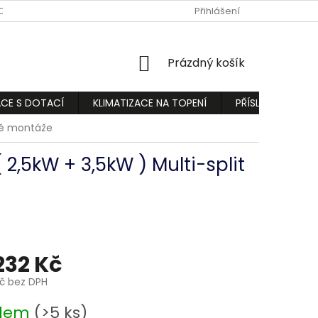
ODMÍNKY
PODMÍNKY OCHRANY OSOBNÍCH ÚDAJŮ
Přihlášení
REKLAMA
NÁKUPNÍ
Prázdný košík
KOŠÍK
ACE S DOTACÍ
KLIMATIZACE NA TOPENÍ
PŘÍSLUŠENSTVÍ
tně montáže
 2,5kW + 3,5kW ) Multi-split
 232 Kč
Kč bez DPH
adem
(>5 ks)