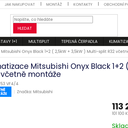
JAK NAKUPOVAT
MONTÁŽ
KONTAKTY
OBCHODNÍ P
HLEDAT
STAVY 1+1
MULTISPLIT
TEPELNÁ ČERPADLA
KLIMATIZ
 Mitsubishi Onyx Black 1+2 ( 2,5kW + 3,5kW ) Multi-split R32 vče
matizace Mitsubishi Onyx Black 1+2 (
 včetně montáže
53 VF4/4
Značka:
Mitsubishi
113
101 100 
Měrná
Skl
cena: