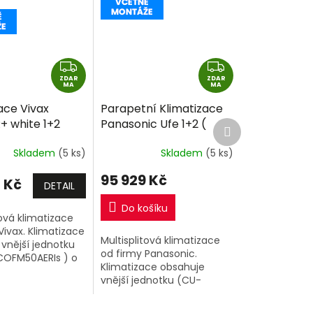
Z
Z
ZDAR
D
ZDAR
D
MA
MA
A
A
ace Vivax
Parapetní Klimatizace
R
R
+ white 1+2
Panasonic Ufe 1+2 (
Další
M
M
produkt
 2,7kW) Multi-
2,5kW + 2,5kW) Multi-
A
A
Skladem
(5 ks)
Skladem
(5 ks)
2 včetně
split R32 včetně
e
+dárek
montáže
95 929 Kč
 Kč
DETAIL
Do košíku
tová klimatizace
Vivax. Klimatizace
Multisplitová klimatizace
vnější jednotku
od firmy Panasonic.
COFM50AERIs ) o
Klimatizace obsahuje
3kW a 2 vnitřní
vnější jednotku (CU-
ční jednotky o
2Z41TBE) o výkonu 4,1kW a
7kW +...
2 vnitřní klimatizační