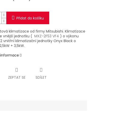
Přidat do košíku
itová klimatizace od firmy Mitsubishi. Klimatizace
e vnější jednotku (
MXZ-2F53 VF4
) o výkonu
2 vnitřní klimatizační jednotky Onyx Black o
2,5kW + 3,5kW.
í informace
ZEPTAT SE
SDÍLET