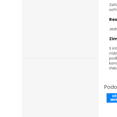
Zaří
soft
Res
Jedn
Zim
S in
nízk
pod
kond
třeb