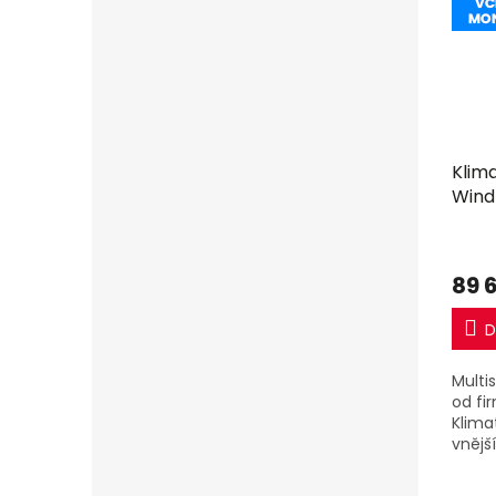
Klim
Wind
( 2,5
split
mon
89 
D
Multi
od fi
Klima
vnějš
AJ050
výkon