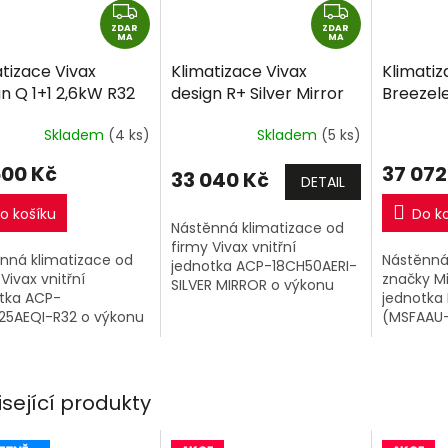
Z
Z
ZDAR
D
ZDAR
D
MA
MA
A
A
tizace Vivax
Klimatizace Vivax
Klimati
R
R
n Q 1+1 2,6kW R32
design R+ Silver Mirror
Breezele
M
M
ně montáže
1+1 5,3kW R32 včetně
včetně 
A
A
Skladem
(4 ks)
Skladem
(5 ks)
montáže
+dárek
zdarma
500 Kč
37 072
33 040 Kč
DETAIL
o košíku
Do k
Nástěnná klimatizace od
firmy Vivax vnitřní
nná klimatizace od
Nástěnná
jednotka ACP-18CH50AERI-
Vivax vnitřní
značky Mi
SILVER MIRROR o výkonu
tka ACP-
jednotka
5,3kW a venkovní jednotka.
5AEQI-R32 o výkonu
(MSFAAU-
PŘI ZAKOUPENÍ 2 A VÍCE
 a venkovní jednotka.
výkonu 3
VIVAX SINGLESPLIT SESTAV
jednotka
1+1...
12HFN8-BR
isející produkty