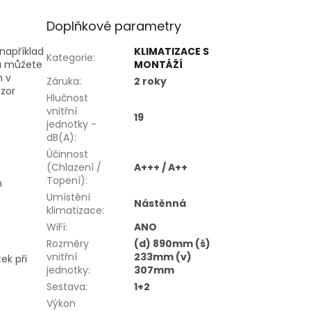
Doplňkové parametry
například
KLIMATIZACE S
Kategorie
:
hu můžete
MONTÁŽÍ
h v
Záruka
:
2 roky
nzor
Hlučnost
vnitřní
19
jednotky -
dB(A)
:
Účinnost
(Chlazení /
A+++ / A++
Topení)
:
m
Umístění
Nástěnná
klimatizace
:
WiFi
:
ANO
Rozměry
(d) 890mm (š)
vnitřní
233mm (v)
ek při
jednotky
:
307mm
Sestava
:
1+2
Výkon