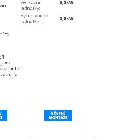
venkovní
5,3kW
tvím
jednotky
:
Výkon vnitřní
3,5kW
jednotky 1
:
ními.
ři
 jsou
onstantní
ětru, je