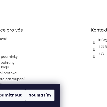
tizační jednotky o
u 2,5kW + 3,5kW.
ce pro vás
Kontak
povat
info
725 5
775 
 podmínky
 ochrany
údajů
í protokol
pro odstoupení
vy
Odmítnout
Souhlasím
air-cool