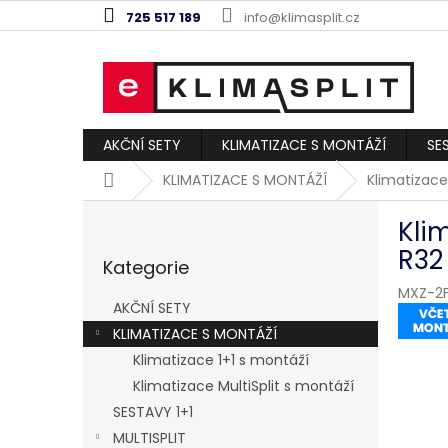
Přejít
725 517 189
info@klimasplit.cz
na
obsah
AKČNÍ SETY
KLIMATIZACE S MONTÁŽÍ
SE
Domů
KLIMATIZACE S MONTÁŽÍ
Klimatizace
P
Kli
o
Přeskočit
s
R32
Kategorie
kategorie
t
MXZ-2F
r
AKČNÍ SETY
a
KLIMATIZACE S MONTÁŽÍ
n
Klimatizace 1+1 s montáží
n
í
Klimatizace MultiSplit s montáží
p
SESTAVY 1+1
a
MULTISPLIT