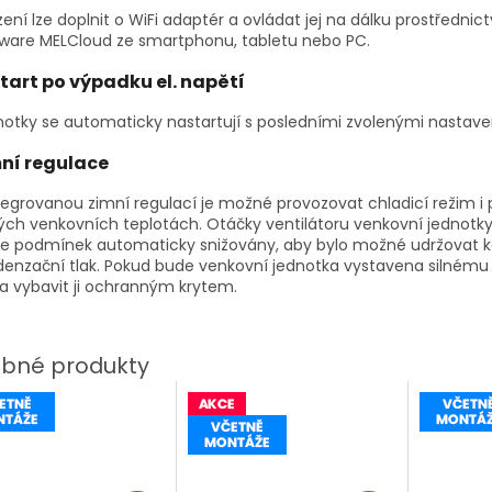
zení lze doplnit o WiFi adaptér a ovládat jej na dálku prostřednic
ware MELCloud ze smartphonu, tabletu nebo PC.
tart po výpadku el. napětí
otky se automaticky nastartují s posledními zvolenými nastave
ní regulace
tegrovanou zimní regulací je možné provozovat chladicí režim i p
ých venkovních teplotách. Otáčky ventilátoru venkovní jednotky
le podmínek automaticky snižovány, aby bylo možné udržovat k
enzační tlak. Pokud bude venkovní jednotka vystavena silnému v
a vybavit ji ochranným krytem.