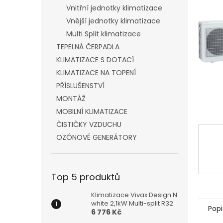
n
Vnitřní jednotky klimatizace
e
Vnější jednotky klimatizace
l
Multi Split klimatizace
TEPELNÁ ČERPADLA
KLIMATIZACE S DOTACÍ
KLIMATIZACE NA TOPENÍ
PŘÍSLUŠENSTVÍ
MONTÁŽ
MOBILNÍ KLIMATIZACE
ČISTIČKY VZDUCHU
OZÓNOVÉ GENERÁTORY
Top 5 produktů
Klimatizace Vivax Design N
white 2,1kW Multi-split R32
Popi
6 776 Kč