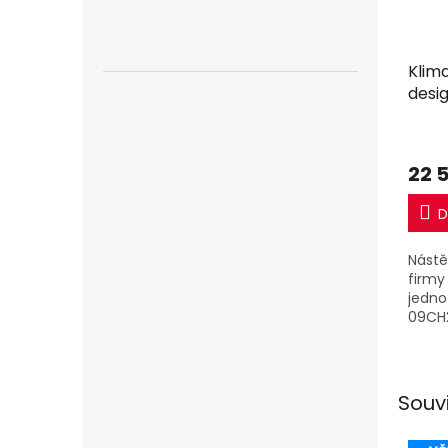
Klima
desig
včet
22 
D
Nástě
firmy 
jedno
09CH2
2,6kW
Souv