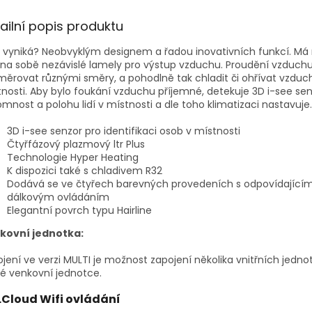
A
ailní popis produktu
vyniká? Neobvyklým designem a řadou inovativních funkcí. Má 
na sobě nezávislé lamely pro výstup vzduchu. Proudění vzduc
ěrovat různými směry, a pohodlně tak chladit či ohřívat vzduc
nosti. Aby bylo foukání vzduchu příjemné, detekuje 3D i-see se
omnost a polohu lidí v místnosti a dle toho klimatizaci nastavuje.
3D i-see senzor pro identifikaci osob v místnosti
Čtyřfázový plazmový ltr Plus
Technologie Hyper Heating
K dispozici také s chladivem R32
Dodává se ve čtyřech barevných provedeních s odpovídající
dálkovým ovládáním
Elegantní povrch typu Hairline
kovní jednotka:
jení ve verzi MULTI je možnost zapojení několika vnitřních jednot
é venkovní jednotce.
Cloud Wifi ovládání