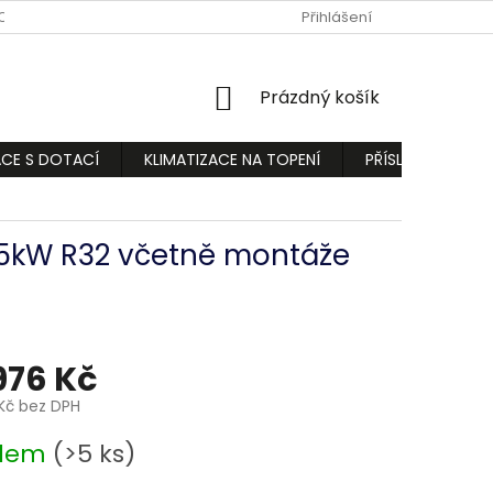
ODMÍNKY
PODMÍNKY OCHRANY OSOBNÍCH ÚDAJŮ
Přihlášení
REKLAMA
NÁKUPNÍ
Prázdný košík
KOŠÍK
ACE S DOTACÍ
KLIMATIZACE NA TOPENÍ
PŘÍSLUŠENSTVÍ
 3,5kW R32 včetně montáže
976 Kč
Kč bez DPH
adem
(>5 ks)