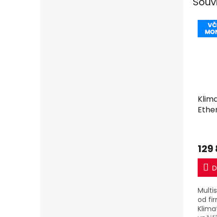
Souv
Klim
Ether
+ 2k
Multi
mon
129
D
Multi
od fi
Klima