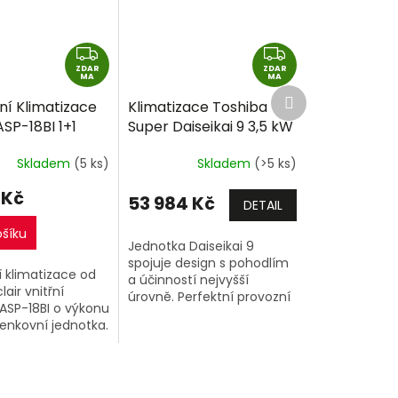
Z
Z
ZDAR
D
ZDAR
D
MA
MA
Další
A
A
ní Klimatizace
Klimatizace Toshiba
produkt
R
R
ASP-18BI 1+1
Super Daiseikai 9 3,5 kW
M
M
32 včetně
R32 včetně montáže
A
A
Skladem
(5 ks)
Skladem
(>5 ks)
e
 Kč
53 984 Kč
DETAIL
ošíku
Jednotka Daiseikai 9
spojuje design s pohodlím
 klimatizace od
a účinností nejvyšší
lair vnitřní
úrovně. Perfektní provozní
ASP-18BI o výkonu
vlastnosti venkovní i vnitřní
enkovní jednotka.
jednotky spojené s
nadčasovým designem a...