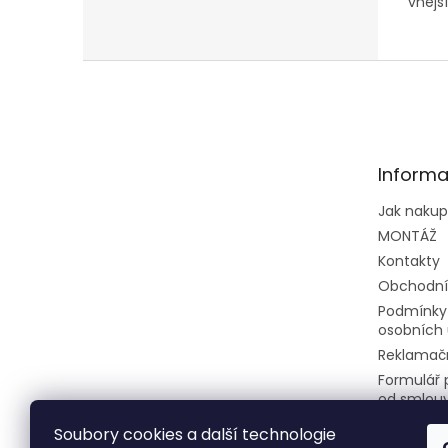
vnějš
4Z68T
a 4 vn
jedno
Z
výkon
á
p
a
t
Informa
í
Jak naku
MONTÁŽ
Kontakty
Obchodní
Podmínky
osobních 
Reklamačn
Formulář 
od smlou
Soubory cookies a další technologie