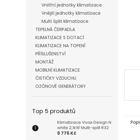
n
Vnitřní jednotky klimatizace
e
Vnější jednotky klimatizace
l
Multi Split klimatizace
TEPELNÁ ČERPADLA
KLIMATIZACE S DOTACÍ
KLIMATIZACE NA TOPENÍ
PŘÍSLUŠENSTVÍ
MONTÁŽ
MOBILNÍ KLIMATIZACE
ČISTIČKY VZDUCHU
OZÓNOVÉ GENERÁTORY
Top 5 produktů
Popi
Klimatizace Vivax Design N
white 2,1kW Multi-split R32
6 776 Kč