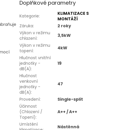
Doplňkové parametry
KLIMATIZACE S
Kategorie
:
MONTÁŽÍ
zabraňuje
Záruka
:
2 roky
Výkon v režimu
3,5kW
chlazení
:
Výkon v režimu
4kW
topení
:
omocí
Hlučnost vnitřní
jednotky -
19
dB(A)
:
Hlučnost
venkovní
47
jednotky -
dB(A)
:
Provedení
:
Single-split
Účinnost
(Chlazení /
A++ / A++
Topení)
:
Umístění
Nástěnná
klimatizace
: