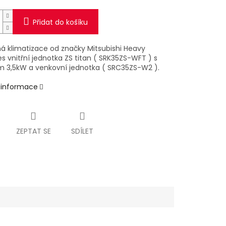
Přidat do košíku
á klimatizace od značky Mitsubishi Heavy
es vnitřní jednotka ZS titan ( SRK35ZS-WFT ) s
 3,5kW a venkovní jednotka ( SRC35ZS-W2 ).
í informace
ZEPTAT SE
SDÍLET