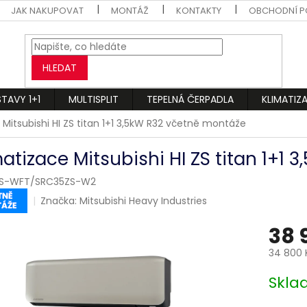
JAK NAKUPOVAT
MONTÁŽ
KONTAKTY
OBCHODNÍ P
HLEDAT
STAVY 1+1
MULTISPLIT
TEPELNÁ ČERPADLA
KLIMATIZ
 Mitsubishi HI ZS titan 1+1 3,5kW R32 včetně montáže
matizace Mitsubishi HI ZS titan 1+1
ZS-WFT/SRC35ZS-W2
Značka:
Mitsubishi Heavy Industries
38 
34 800 
Měrná
Skl
cena: