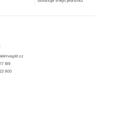
obsahuje vnější jednotku
W a 2 vnitřní
(CU-2Z35TBE) o výkonu
ční jednotky 4-
3,5kW a 2 vnitřní
 o výkonu 2,6kW +
klimatizační jednotky
Kanálové UD3 o výkonu...
t
@
klimasplit.cz
17 189
123 900