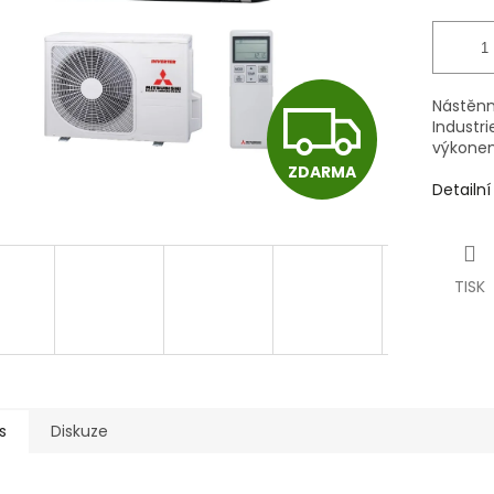
Z
Nástěnn
Industri
výkonem
ZDARMA
D
Detailn
A
TISK
R
M
s
Diskuze