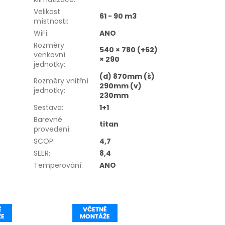
Velikost
61 - 90 m3
místnosti
:
WiFi
:
ANO
Rozměry
540 × 780 (+62)
venkovní
× 290
jednotky
:
(d) 870mm (š)
Rozměry vnitřní
290mm (v)
jednotky
:
230mm
Sestava
:
1+1
Barevné
titan
provedení
:
SCOP
:
4,7
SEER
:
8,4
Temperování
:
ANO