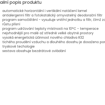
A
ailní popis produktu
automatické horizontální i vertikální natáčení lamel
antialergenní filtr a fotokatalický omyvatelný deodorační filtr
program samočištění - vysušuje vnitřní jednotku a filtr, čímž 
růstu plísní
program udržování teploty místnosti na 10°C - temperace
nejvhodnější pro malé až středně velké obytné prostory
vysoká energetická účinnost nového chladiva R32
tichého proudění vzduchu a dlouhého dosahu je dosaženo p
tryskové techologie
sestava obsahuje bezdrátové ovládání