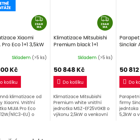
Z
Z
ZDAR
D
ZDAR
D
MA
MA
A
A
atizace Xiaomi
Klimatizace Mitsubishi
Parapet
R
R
 Pro Eco 1+1 3,5kW
Premium black 1+1
Sinclair 
M
M
ně montáže
2,5kW R32 včetně
5,2kW R
A
A
Skladem
(>5 ks)
Skladem
(>5 ks)
montáže
montáž
600 Kč
50 848 Kč
50 812
o košíku
Do košíku
Do k
nná klimatizace od
Klimatizace Mitsubishi
Parapetní
y Xiaomi. Vnitřní
Premium white vnitřní
firmy Sinc
tka MIJIA Pro Eco
jednotka MSZ-EF25VGKB o
jedntoka 
12W/N1C3-EU) o
výkonu 2,5kW a venkovní
5,2kW a v
u 3,5kW a venkovní
jednotka MUZ-EF25VG.
tka (ASH-12O/N1C3-
Obsahuje WiFi adaptér
MAC-567IFB-E a aplikaci
Mel Cloud