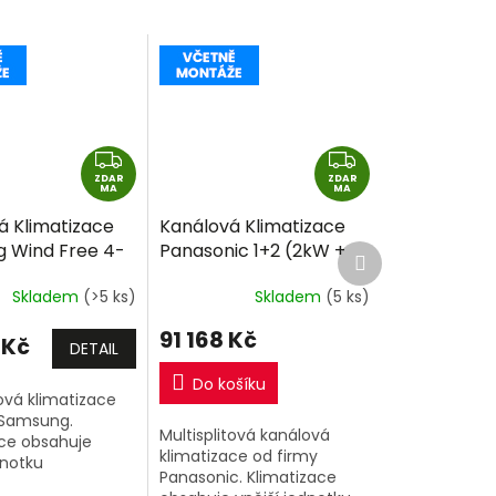
Z
Z
ZDAR
D
ZDAR
D
MA
MA
A
A
á Klimatizace
Kanálová Klimatizace
R
R
 Wind Free 4-
Panasonic 1+2 (2kW +
Další
M
M
produkt
 Cassette 1+2
2kW) Multi-split R32
A
A
Skladem
(>5 ks)
Skladem
(5 ks)
 2,6kW) Multi-
včetně montáže
2 včetně
91 168 Kč
 Kč
e
DETAIL
Do košíku
tová klimatizace
 Samsung.
Multisplitová kanálová
ace obsahuje
klimatizace od firmy
dnotku
Panasonic. Klimatizace
J2KG/EU) o