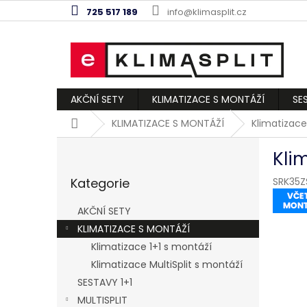
Přejít
725 517 189
info@klimasplit.cz
na
obsah
AKČNÍ SETY
KLIMATIZACE S MONTÁŽÍ
SE
Domů
KLIMATIZACE S MONTÁŽÍ
Klimatizace
P
Kli
o
Přeskočit
s
Kategorie
SRK35
kategorie
t
r
AKČNÍ SETY
a
KLIMATIZACE S MONTÁŽÍ
n
Klimatizace 1+1 s montáží
n
í
Klimatizace MultiSplit s montáží
p
SESTAVY 1+1
a
MULTISPLIT