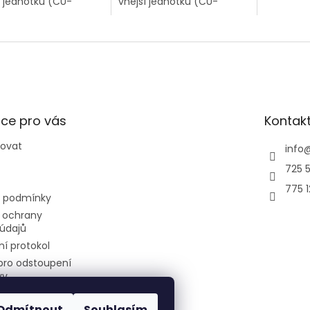
í jednotku (CU-
vnější jednotku (CU-
výkonu 5k
BE) o výkonu 6,8kW
2Z41TBE) o výkonu 4,1kW a
klimatiza
itřní klimatizační
2 vnitřní klimatizační
Way Mini
tky Ethera Silver o
jednotky TZ o výkonu 2kW
2,6kW.
u 2kW + 2kW...
+ 2,5kW.
ce pro vás
Kontak
povat
info
725 5
775 
 podmínky
 ochrany
údajů
í protokol
pro odstoupení
vy
Odmítnout
Souhlasím