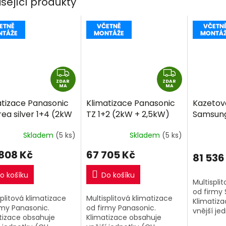
isející produkty
Z
Z
ZDAR
D
ZDAR
D
MA
MA
A
A
atizace Panasonic
Klimatizace Panasonic
Kazetov
R
R
ea silver 1+4 (2kW
TZ 1+2 (2kW + 2,5kW)
Samsung
M
M
W + 2kW + 2kW)
Multi-split R32 včetně
Way Mini
A
A
Skladem
(5 ks)
Skladem
(5 ks)
-split R32 včetně
montáže
(2,6kW +
táže
split R3
 808 Kč
67 705 Kč
81 536
montáž
o košíku
Do košíku
Multispli
od firmy
splitová klimatizace
Multisplitová klimatizace
Klimatiz
rmy Panasonic.
od firmy Panasonic.
vnější je
tizace obsahuje
Klimatizace obsahuje
(AJ050TX