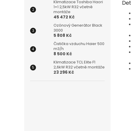
Det
Klimatizace Toshiba Haori
1+1 2,5kW R32 včetně
montáže
45 472 Kč
Ozónový Generátor Black
3000
5 808 Kč
Čistička vzduchu Haier 500
m3/h
8 500 Kč
Klimatizace TCL Elite F1
2,6kW R32 včetně montáže
23 296 Kč