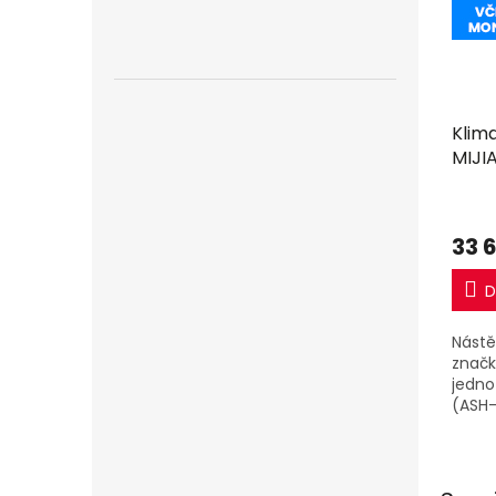
Klim
MIJIA
včet
33 
D
Nástě
značk
jedno
(ASH-
výkon
jedno
EU).