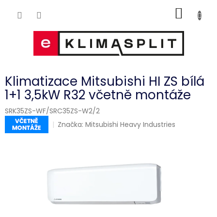
Přejít
NÁKUP
na
obsah
KOŠÍK
Klimatizace Mitsubishi HI ZS bílá
1+1 3,5kW R32 včetně montáže
SRK35ZS-WF/SRC35ZS-W2/2
Značka:
Mitsubishi Heavy Industries