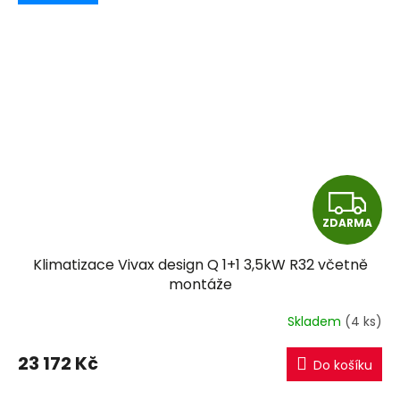
Z
ZDARMA
D
Klimatizace Vivax design Q 1+1 3,5kW R32 včetně
A
montáže
R
Skladem
(4 ks)
M
23 172 Kč
Do košíku
A