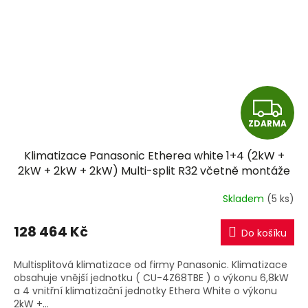
Z
ZDARMA
D
Klimatizace Panasonic Etherea white 1+4 (2kW +
A
2kW + 2kW + 2kW) Multi-split R32 včetně montáže
R
Skladem
(5 ks)
M
128 464 Kč
Do košíku
A
Multisplitová klimatizace od firmy Panasonic. Klimatizace
obsahuje vnější jednotku ( CU-4Z68TBE ) o výkonu 6,8kW
a 4 vnitřní klimatizační jednotky Ethera White o výkonu
2kW +...