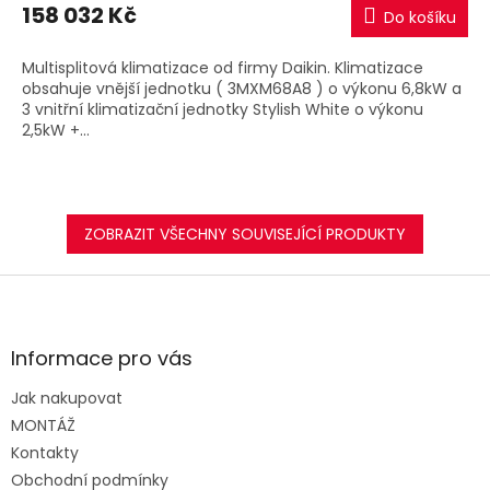
M
158 032 Kč
Do košíku
A
Multisplitová klimatizace od firmy Daikin. Klimatizace
obsahuje vnější jednotku ( 3MXM68A8 ) o výkonu 6,8kW a
3 vnitřní klimatizační jednotky Stylish White o výkonu
2,5kW +...
ZOBRAZIT VŠECHNY SOUVISEJÍCÍ PRODUKTY
Z
á
p
a
Informace pro vás
t
Jak nakupovat
í
MONTÁŽ
Kontakty
Obchodní podmínky