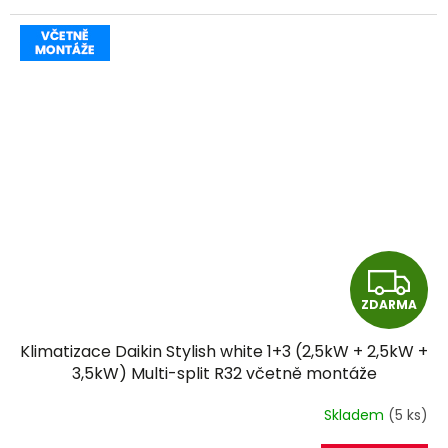
Z
ZDARMA
D
Klimatizace Daikin Stylish white 1+3 (2,5kW + 2,5kW +
A
3,5kW) Multi-split R32 včetně montáže
R
Skladem
(5 ks)