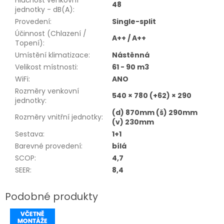
Hlučnost venkovní
48
jednotky - dB(A)
:
Provedení
:
Single-split
Účinnost (Chlazení /
A++ / A++
Topení)
:
Umístění klimatizace
:
Nástěnná
Velikost místnosti
:
61 - 90 m3
WiFi
:
ANO
Rozměry venkovní
540 × 780 (+62) × 290
jednotky
:
(d) 870mm (š) 290mm
Rozměry vnitřní jednotky
:
(v) 230mm
Sestava
:
1+1
Barevné provedení
:
bílá
SCOP
:
4,7
SEER
:
8,4