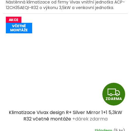
Nástěnná klimatizace od firmy Vivax vnitřní jednotka ACP-
12CH35AEQI-R32 o výkonu 3,5kW a venkovní jednotka.
Z
ZDARMA
D
Klimatizace Vivax design R+ Silver Mirror 1+1 5,3kW
A
R32 včetně montáže
+dárek zdarma
R
Skladem
(5 ks)