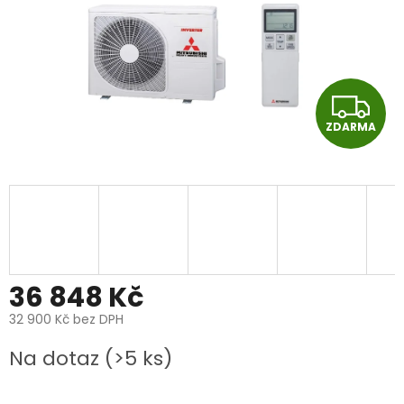
Z
ZDARMA
D
A
R
M
A
36 848 Kč
32 900 Kč bez DPH
Měrná
Na dotaz
(>5 ks)
cena: