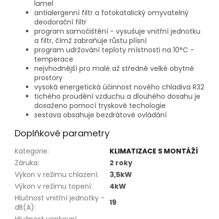
lamel
antialergenní filtr a fotokatalický omyvatelný
deodorační filtr
program samočištění - vysušuje vnitřní jednotku
a filtr, čímž zabraňuje růstu plísní
program udržování teploty místnosti na 10°C -
temperace
nejvhodnější pro malé až středně velké obytné
prostory
vysoká energetická účinnost nového chladiva R32
tichého proudění vzduchu a dlouhého dosahu je
dosaženo pomocí tryskové techologie
sestava obsahuje bezdrátové ovládání
Doplňkové parametry
Kategorie
:
KLIMATIZACE S MONTÁŽÍ
Záruka
:
2 roky
Výkon v režimu chlazení
:
3,5kW
Výkon v režimu topení
:
4kW
Hlučnost vnitřní jednotky -
19
dB(A)
: