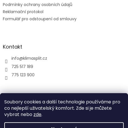
Podmínky ochrany osobních údajů
Reklamační protokol
Formulář pro odstoupení od smlouvy
Kontakt
info
@
klimasplit.cz
725 517 189
775 123 900
air-cool
Soubory cookies a další technologie používáme pro
co nejlepší uživatelský komfort. Zde si je můžete
vybrat nebo
zde
.
Vytvořil Shoptet