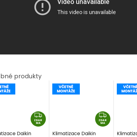
Z
Z
ZDAR
D
ZDAR
D
MA
MA
A
A
tizace Daikin
Klimatizace Daikin
Klimati
R
R