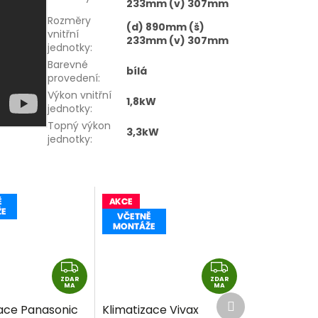
233mm (v) 307mm
Rozměry
(d) 890mm (š)
vnitřní
233mm (v) 307mm
jednotky
:
Barevné
bílá
provedení
:
Výkon vnitřní
1,8kW
jednotky
:
Topný výkon
3,3kW
jednotky
:
Z
Z
ZDAR
D
ZDAR
D
MA
MA
Další
A
A
zace Panasonic
Klimatizace Vivax
produkt
R
R