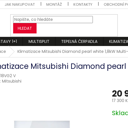
JAK NAKUPOVAT
MONTÁŽ
KONTAKTY
OBCHODNÍ P
HLEDAT
STAVY 1+1
MULTISPLIT
TEPELNÁ ČERPADLA
KLIMATIZ
zace
Klimatizace Mitsubishi Diamond pearl white 1,8kW Multi-
matizace Mitsubishi Diamond pearl w
18VG2 V
:
Mitsubishi
20 
17 300 
Měrná
Skl
cena: