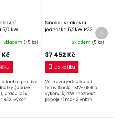
enkovní
Sinclair venkovní
a 5,0 kW
jednotka 5,2kW R32
Další
produkt
Skladem
(>5 ks)
Skladem
(5 ks)
 Kč
37 452 Kč
ošíku
Do košíku
 jednotka pro dvě
Venkovní jednotka od
ednotky (pouze
firmy Sinclair MV-E18BI o
, pracující s
výkonu 5,2kW možnost
m R32. Výkon
připojení max 3 vnitřní
jednotky 5,0kW .
jednotky.