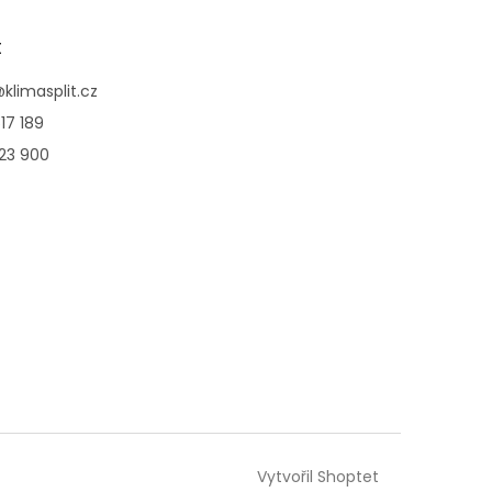
t
@
klimasplit.cz
17 189
123 900
Vytvořil Shoptet