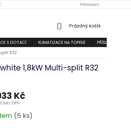
ODMÍNKY
PODMÍNKY OCHRANY OSOBNÍCH ÚDAJŮ
Přihlášení
REKLAMA
NÁKUPNÍ
Prázdný košík
KOŠÍK
ACE S DOTACÍ
KLIMATIZACE NA TOPENÍ
PŘÍSLUŠENSTVÍ
split R32
hite 1,8kW Multi-split R32
933 Kč
Kč bez DPH
adem
(5 ks)