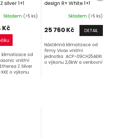
 silver 1+1
design R+ White 1+1
M
M
32 včetně
2,6kW R32 včetně
A
A
Skladem
(>5 ks)
Skladem
(>5 ks)
e
montáže
+dárek
zdarma
 Kč
25 760 Kč
DETAIL
ošíku
Nástěnná klimatizace od
firmy Vivax vnitřní
 klimatizace od
jednotka ACP-09CH25AERI
asonic vnitřní
o výkonu 2,6kW a venkovní
Etherea Z Silver
jednotka. PŘI ZAKOUPENÍ 2
-XKE o výkonu
A VÍCE VIVAX SINGLESPLIT
enkovní jednotka.
SESTAV 1+1 NA JEDNU...