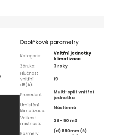
Doplňkové parametry
Vnitřní jednotky
Kategorie
:
klimatizace
Záruka
:
3 roky
Hlučnost
m
vnitřní -
19
dB(A)
:
Multi-split vnitřní
Provedení
:
jednotka
Umístění
Nástěnná
klimatizace
:
Velikost
36 - 50 m3
místnosti
:
(d) 890mm (š)
Rozměry
: