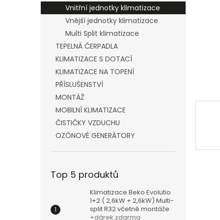
n
Vnitřní jednotky klimatizace
e
Vnější jednotky klimatizace
l
Multi Split klimatizace
TEPELNÁ ČERPADLA
KLIMATIZACE S DOTACÍ
KLIMATIZACE NA TOPENÍ
PŘÍSLUŠENSTVÍ
MONTÁŽ
MOBILNÍ KLIMATIZACE
ČISTIČKY VZDUCHU
OZÓNOVÉ GENERÁTORY
Top 5 produktů
Klimatizace Beko Evolutio
1+2 ( 2,6kW + 2,6kW) Multi-
split R32 včetně montáže
+dárek zdarma