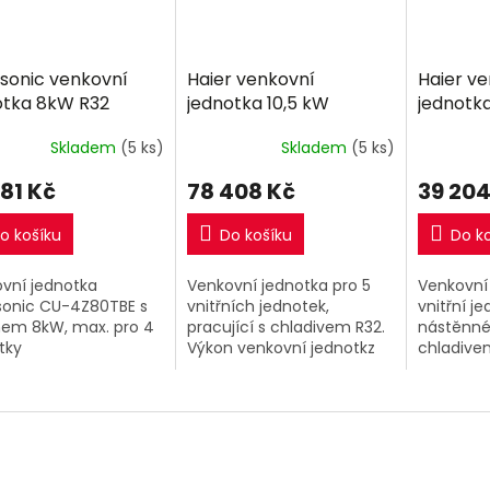
sonic venkovní
Haier venkovní
Haier v
otka 8kW R32
jednotka 10,5 kW
jednotk
Skladem
(5 ks)
Skladem
(5 ks)
981 Kč
78 408 Kč
39 204
o košíku
Do košíku
Do k
vní jednotka
Venkovní jednotka pro 5
Venkovní
onic CU-4Z80TBE s
vnitřních jednotek,
vnitřní j
em 8kW, max. pro 4
pracující s chladivem R32.
nástěnné)
tky
Výkon venkovní jednotkz
chladive
10,5kW.
venkovní 