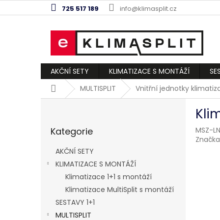
Přejít
725 517 189
info@klimasplit.cz
na
obsah
AKČNÍ SETY
KLIMATIZACE S MONTÁŽÍ
SE
Domů
MULTISPLIT
Vnitřní jednotky klimati
P
Kli
o
Přeskočit
s
Kategorie
MSZ-LN
kategorie
t
Značka
r
AKČNÍ SETY
a
KLIMATIZACE S MONTÁŽÍ
n
Klimatizace 1+1 s montáží
n
í
Klimatizace MultiSplit s montáží
p
SESTAVY 1+1
a
MULTISPLIT