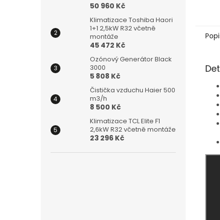
50 960 Kč
Klimatizace Toshiba Haori
1+1 2,5kW R32 včetně
Popi
montáže
45 472 Kč
Ozónový Generátor Black
Det
3000
5 808 Kč
Čistička vzduchu Haier 500
m3/h
8 500 Kč
Klimatizace TCL Elite F1
2,6kW R32 včetně montáže
23 296 Kč