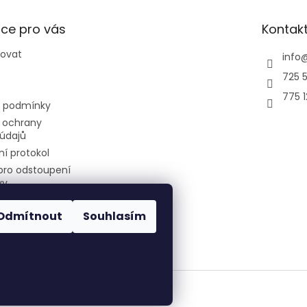
ce pro vás
Kontak
povat
info
725 5
775 
 podmínky
 ochrany
údajů
í protokol
pro odstoupení
vy
Odmítnout
Souhlasím
air-cool
Všechna práva vyhrazena.