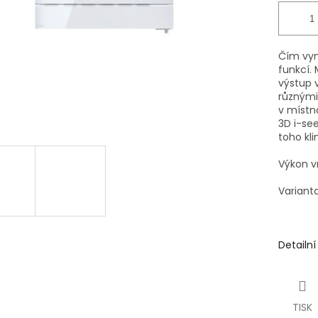
Čím vyn
funkcí.
výstup 
různými
v místn
3D i-see
toho kli
Výkon vn
Varianta
Detailn
TISK