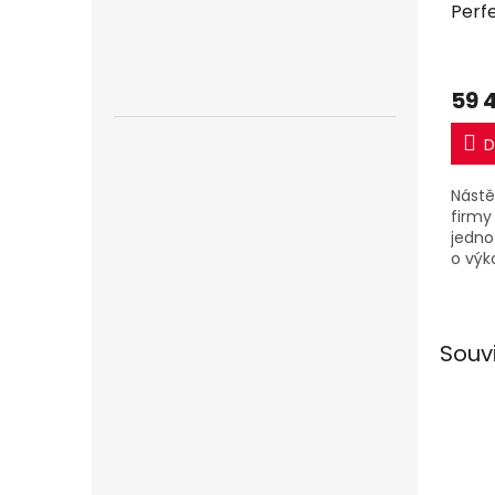
Perfe
včet
59 
D
Nástě
firmy 
jedno
o výk
jedno
Souv