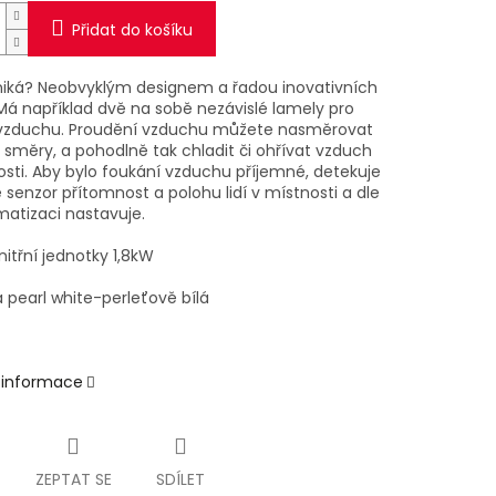
Přidat do košíku
iká? Neobvyklým designem a řadou inovativních
 Má například dvě na sobě nezávislé lamely pro
vzduchu. Proudění vzduchu můžete nasměrovat
 směry, a pohodlně tak chladit či ohřívat vzduch
osti. Aby bylo foukání vzduchu příjemné, detekuje
 senzor přítomnost a polohu lidí v místnosti a dle
matizaci nastavuje.
itřní jednotky 1,8kW
 pearl white-perleťově bílá
í informace
ZEPTAT SE
SDÍLET