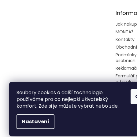
a
t
Informa
í
Jak naku
MONTÁŽ
Kontakty
Obchodní
Podmínky
osobních 
Reklamačn
Formulář 
od smlou
Soubory cookies a další technologie
používáme pro co nejlepší uživatelský
komfort. Zde si je můžete vybrat nebo
zde
.
Nastavení
Copyright 2026
Klimatizace do bytu a firem
. 