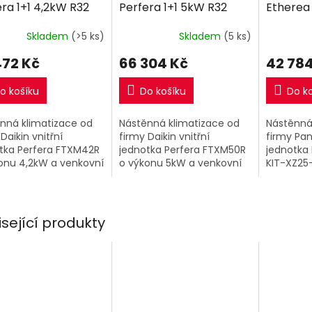
ra 1+1 4,2kW R32
Perfera 1+1 5kW R32
Etherea Z
M
M
ně montáže
včetně montáže
2,5kW R
A
A
Skladem
(>5 ks)
Skladem
(5 ks)
montáž
472 Kč
66 304 Kč
42 784
o košíku
Do košíku
Do k
nná klimatizace od
Nástěnná klimatizace od
Nástěnná
Daikin vnitřní
firmy Daikin vnitřní
firmy Pan
tka Perfera FTXM42R
jednotka Perfera FTXM50R
jednotka 
onu 4,2kW a venkovní
o výkonu 5kW a venkovní
KIT-XZ25
tka RXM42R9.
jednotka RXM50R9.
2,5kW a v
isející produkty