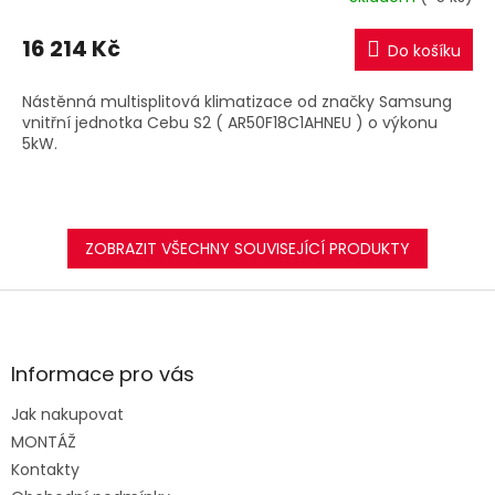
16 214 Kč
Do košíku
Nástěnná multisplitová klimatizace od značky Samsung
vnitřní jednotka Cebu S2 ( AR50F18C1AHNEU ) o výkonu
5kW.
ZOBRAZIT VŠECHNY SOUVISEJÍCÍ PRODUKTY
Z
á
p
a
Informace pro vás
t
Jak nakupovat
í
MONTÁŽ
Kontakty