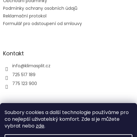
Obchodní podmínky
Podmínky ochrany osobních údajů
Reklamační protokol
Formulář pro odstoupení od smlouvy
Kontakt
info
@
klimasplit.cz
725 517 189
775 123 900
air-cool
Soubory cookies a další technologie používáme pro
co nejlepší uživatelský komfort. Zde si je můžete
vybrat nebo
zde
.