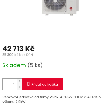
42 713 Kč
35 300 Kč bez DPH
Měrná
Skladem
(5 ks)
cena:
Přidat do košíku
Venkovní jednotka od firmy Vivax
o
ACP-27COFM79AERIs
výkonu 7,9kW.