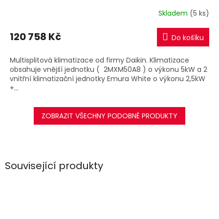
R
Skladem
(5 ks)
M
120 758 Kč
Do košíku
A
Multisplitová klimatizace od firmy Daikin. Klimatizace
obsahuje vnější jednotku ( 2MXM50A8 ) o výkonu 5kW a 2
vnitřní klimatizační jednotky Emura White o výkonu 2,5kW
+...
ZOBRAZIT VŠECHNY PODOBNÉ PRODUKTY
Související produkty