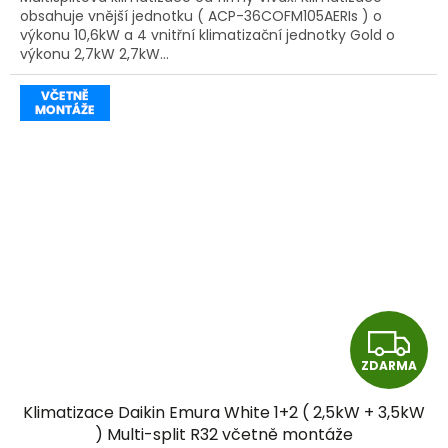
obsahuje vnější jednotku ( ACP-36COFM105AERIs ) o
výkonu 10,6kW a 4 vnitřní klimatizační jednotky Gold o
výkonu 2,7kW 2,7kW...
Z
ZDARMA
D
Klimatizace Daikin Emura White 1+2 ( 2,5kW + 3,5kW
A
) Multi-split R32 včetně montáže