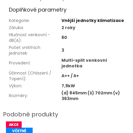
Doplňkové parametry
Kategorie
:
Vnější jednotky klimatizace
Záruka
:
2 roky
Hlučnost venkovní -
60
dB(A)
:
Počet vnitřních
3
jednotek
:
Multi-split venkovní
Provedení
:
jednotka
Účinnost (Chlazení /
A++ / A+
Topení)
:
Výkon
:
7,9kW
(d) 845mm (š) 702mm (v)
Rozměry
:
363mm