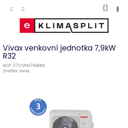
Přejít
NÁKUP
na
obsah
KOŠÍK
Vivax venkovní jednotka 7,9kW
R32
ACP-27COFM79AERIS
Značka:
Vivax