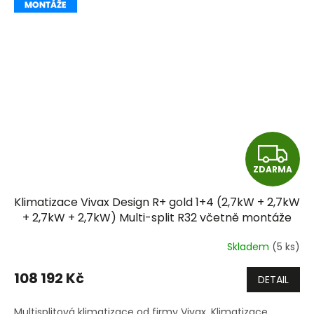
Z
ZDARMA
D
Klimatizace Vivax Design R+ gold 1+4 (2,7kW + 2,7kW
A
+ 2,7kW + 2,7kW) Multi-split R32 včetně montáže
+dárek zdarma
R
Skladem
(5 ks)
M
108 192 Kč
DETAIL
A
Multisplitová klimatizace od firmy Vivax. Klimatizace