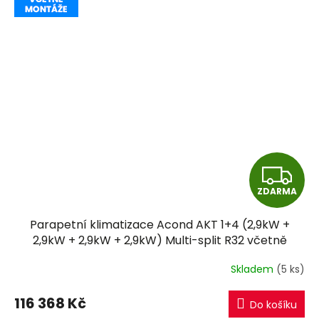
Z
ZDARMA
D
Parapetní klimatizace Acond AKT 1+4 (2,9kW +
A
2,9kW + 2,9kW + 2,9kW) Multi-split R32 včetně
montáže
R
Skladem
(5 ks)
M
116 368 Kč
Do košíku