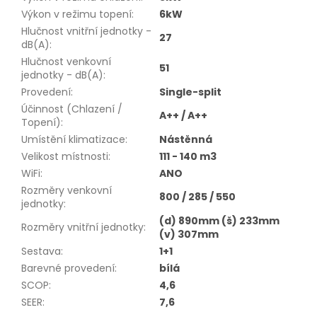
Výkon v režimu topení
:
6kW
Hlučnost vnitřní jednotky -
27
dB(A)
:
Hlučnost venkovní
51
jednotky - dB(A)
:
Provedení
:
Single-split
Účinnost (Chlazení /
A++ / A++
Topení)
:
Umístění klimatizace
:
Nástěnná
Velikost místnosti
:
111 - 140 m3
WiFi
:
ANO
Rozměry venkovní
800 / 285 / 550
jednotky
:
(d) 890mm (š) 233mm
Rozměry vnitřní jednotky
:
(v) 307mm
Sestava
:
1+1
Barevné provedení
:
bílá
SCOP
:
4,6
SEER
:
7,6