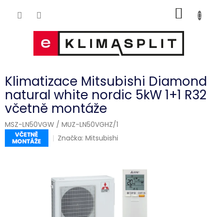
Přejít
NÁKUP
na
obsah
KOŠÍK
Klimatizace Mitsubishi Diamond
natural white nordic 5kW 1+1 R32
včetně montáže
MSZ-LN50VGW / MUZ-LN50VGHZ/1
Značka:
Mitsubishi