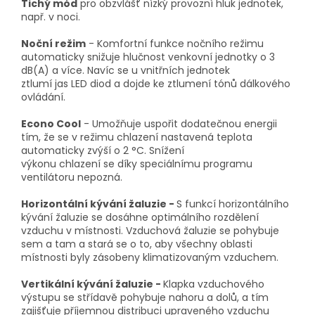
Tichý mód
pro obzvlášť nízký provozní hluk jednotek,
např. v noci.
Noční režim
- Komfortní funkce nočního režimu
automaticky snižuje hlučnost venkovní jednotky o 3
dB(A) a více. Navíc se u vnitřních jednotek
ztlumí jas LED diod a dojde ke ztlumení tónů dálkového
ovládání.
Econo Cool
- Umožňuje uspořit dodatečnou energii
tím, že se v režimu chlazení nastavená teplota
automaticky zvýší o 2 °C. Snížení
výkonu chlazení se díky speciálnímu programu
ventilátoru nepozná.
Horizontální kývání žaluzie -
S funkcí horizontálního
kývání žaluzie se dosáhne optimálního rozdělení
vzduchu v místnosti. Vzduchová žaluzie se pohybuje
sem a tam a stará se o to, aby všechny oblasti
místnosti byly zásobeny klimatizovaným vzduchem.
Vertikální kývání žaluzie -
Klapka vzduchového
výstupu se střídavě pohybuje nahoru a dolů, a tím
zajišťuje příjemnou distribuci upraveného vzduchu