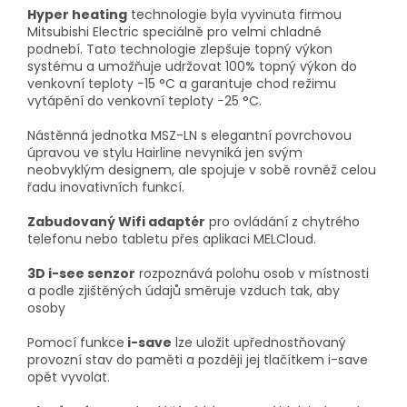
Hyper heating
technologie byla vyvinuta firmou
Mitsubishi Electric speciálně pro velmi chladné
podnebí. Tato technologie zlepšuje topný výkon
systému a umožňuje udržovat 100% topný výkon do
venkovní teploty −15 °C a garantuje chod režimu
vytápění do venkovní teploty −25 °C.
Nástěnná jednotka MSZ-LN s elegantní povrchovou
úpravou ve stylu Hairline nevyniká jen svým
neobvyklým designem, ale spojuje v sobě rovněž celou
řadu inovativních funkcí.
Zabudovaný Wifi adaptér
pro ovládání z chytrého
telefonu nebo tabletu přes aplikaci MELCloud.
3D i-see senzor
rozpoznává polohu osob v místnosti
a podle zjištěných údajů směruje vzduch tak, aby
osoby
Pomocí funkce
i-save
lze uložit upřednostňovaný
provozní stav do paměti a později jej tlačítkem i-save
opět vyvolat.