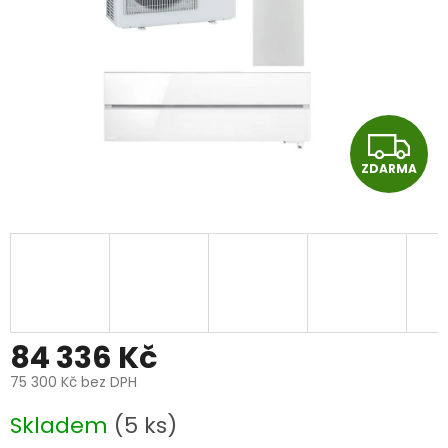
Z
ZDARMA
D
A
R
M
A
84 336 Kč
75 300 Kč bez DPH
Měrná
Skladem
(5 ks)
cena: