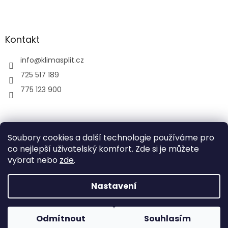
Kontakt
info
@
klimasplit.cz
725 517 189
775 123 900
air-cool
Soubory cookies a další technologie používáme pro
co nejlepší uživatelský komfort. Zde si je můžete
vybrat nebo
zde
.
Vytvořil Shoptet
Nastavení
Copyright 2026
Klimatizace do bytu a firem
. Všechna
Odmítnout
Souhlasím
práva vyhrazena.