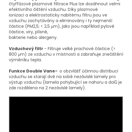
čtyřfázové plazmové filtrace Plus lze dosáhnout velmi
efektivního čištění vzduchu. Díky plazmové
ionizaci a elektrostaticky nabitému filtru jsou ve
vzduchu zachytávány a eliminovány i ty nejmenší
částice (PM2,5; < 2,5 μm), jako jsou například pylové
částice, viry, plísně,
bakterie nebo alergeny.
Vzduchový filtr
- Filtruje velké prachové částice (>
800 μm) ze vzduchu v místnosti a zabraňuje znečištění
výměníku tepla.
Funkce Double Vane-
o obzvlášť účinnou distribuci
vzduchu se starají dvě na sobě nezávislé lamely pro
výstup vzduchu (lamela pohybující se nahoru a dolů je
zde rozdělena na 2 nezávislé lamely).