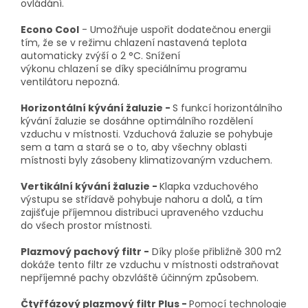
ovládání.
Econo Cool
- Umožňuje uspořit dodatečnou energii
tím, že se v režimu chlazení nastavená teplota
automaticky zvýší o 2 °C. Snížení
výkonu chlazení se díky speciálnímu programu
ventilátoru nepozná.
Horizontální kývání žaluzie -
S funkcí horizontálního
kývání žaluzie se dosáhne optimálního rozdělení
vzduchu v místnosti. Vzduchová žaluzie se pohybuje
sem a tam a stará se o to, aby všechny oblasti
místnosti byly zásobeny klimatizovaným vzduchem.
Vertikální kývání žaluzie -
Klapka vzduchového
výstupu se střídavě pohybuje nahoru a dolů, a tím
zajišťuje příjemnou distribuci upraveného vzduchu
do všech prostor místnosti.
Plazmový pachový filtr -
Díky ploše přibližně 300 m2
dokáže tento filtr ze vzduchu v místnosti odstraňovat
nepříjemné pachy obzvláště účinným způsobem.
Čtyřfázový plazmový filtr Plus -
Pomocí technologie