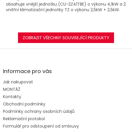
obsahuje vnější jednotku (CU-2Z41TBE) o výkonu 4,1kW a 2
vnitřní klimatizační jednotky TZ o výkonu 2,5kW + 2,5kW.
ZOBRAZIT VŠECHNY SOUVISEJÍCÍ PRODUKTY
Z
á
p
a
Informace pro vás
t
Jak nakupovat
í
MONTÁŽ
Kontakty
Obchodní podmínky
Podmínky ochrany osobních údajů
Reklamační protokol
Formulář pro odstoupení od smlouvy