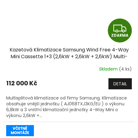
Z
ZDARMA
D
Kazetová Klimatizace Samsung Wind Free 4-Way
A
Mini Cassette 1+3 (2,6kW + 2,6kW + 2,6kW) Multi-
split R32 včetně montáže
R
Skladem
(4 ks)
M
112 000 Kč
DETAIL
A
Multisplitová klimatizace od firmy Samsung. Klimatizace
obsahuje vnější jednotku ( AJ068TXJ3KG/EU ) o výkonu
6,8kW a 3 vnitřní klimatizační jednotky 4-Way Mini o
výkonu 2,6kW +...