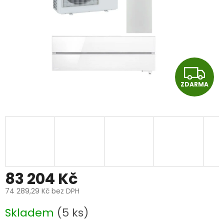
Z
ZDARMA
D
A
R
M
A
83 204 Kč
74 289,29 Kč bez DPH
Měrná
Skladem
(5 ks)
cena: