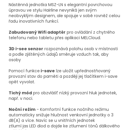
Nástěnná jednotka MSZ-LN s elegantní povrchovou
úpravou ve stylu Hairline nevyniká jen svým
neobvyklým designem, ale spojuje v sobě rovněž celou
řadu inovativních funkcí.
Zabudovaný Wifi adaptér
pro ovládání z chytrého
telefonu nebo tabletu přes aplikaci MELCloud.
3D i-see senzor
rozpoznává polohu osob v místnosti
a podle zjištěných údajů směruje vzduch tak, aby
osoby
Pomocí funkce
i-save
lze uložit upřednostňovaný
provozní stav do paměti a později jej tlačítkem i-save
opět vyvolat.
Tichý mód
pro obzvlášť nízký provozní hluk jednotek,
např. v noci.
Noční režim
- Komfortní funkce nočního režimu
automaticky snižuje hlučnost venkovní jednotky o 3
dB(A) a více. Navíc se u vnitřních jednotek
ztlumí jas LED diod a dojde ke ztlumení tónů dálkového