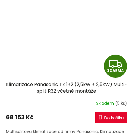
Z
ZDARMA
D
Klimatizace Panasonic TZ 1+2 (2,5kW + 2,5kW) Multi-
A
split R32 včetně montáže
R
Skladem
(5 ks)
M
68 153 Kč
Do košíku
A
Multisplitová klimatizace od firmy Panasonic. Klimatizace