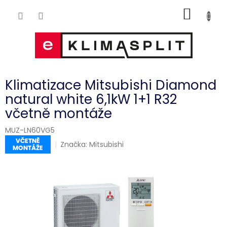
Přejít
NÁKUP
na
obsah
KOŠÍK
Klimatizace Mitsubishi Diamond
natural white 6,1kW 1+1 R32
včetně montáže
MUZ-LN60VG5
Značka:
Mitsubishi