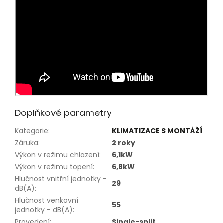
Doplňkové parametry
Kategorie
:
KLIMATIZACE S MONTÁŽÍ
Záruka
:
2 roky
Výkon v režimu chlazení
:
6,1kW
Výkon v režimu topení
:
6,8kW
Hlučnost vnitřní jednotky -
29
dB(A)
:
Hlučnost venkovní
55
jednotky - dB(A)
:
Provedení
:
Single-split