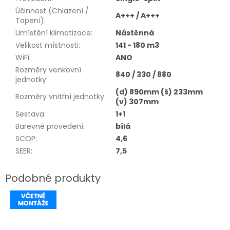
Účinnost (Chlazení /
A+++ / A+++
Topení)
:
Umístění klimatizace
:
Nástěnná
Velikost místnosti
:
141 - 180 m3
WiFi
:
ANO
Rozměry venkovní
840 / 330 / 880
jednotky
:
(d) 890mm (š) 233mm
Rozměry vnitřní jednotky
:
(v) 307mm
Sestava
:
1+1
Barevné provedení
:
bílá
SCOP
:
4,6
SEER
:
7,5