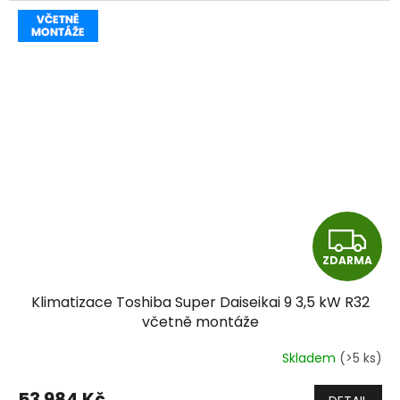
Z
ZDARMA
D
Klimatizace Toshiba Super Daiseikai 9 3,5 kW R32
A
včetně montáže
R
Skladem
(>5 ks)
M
53 984 Kč