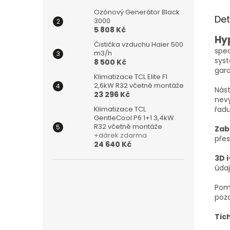
Ozónový Generátor Black
Det
3000
5 808 Kč
Hy
Čistička vzduchu Haier 500
spec
m3/h
syst
8 500 Kč
gara
Klimatizace TCL Elite F1
2,6kW R32 včetně montáže
Nást
23 296 Kč
nevy
řadu
Klimatizace TCL
GentleCool P6 1+1 3,4kW
R32 včetně montáže
Zab
+dárek zdarma
přes
24 640 Kč
3D 
údaj
Pom
pozd
Tic