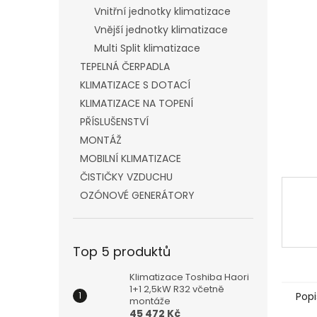
n
Vnitřní jednotky klimatizace
e
Vnější jednotky klimatizace
l
Multi Split klimatizace
TEPELNÁ ČERPADLA
KLIMATIZACE S DOTACÍ
KLIMATIZACE NA TOPENÍ
PŘÍSLUŠENSTVÍ
MONTÁŽ
MOBILNÍ KLIMATIZACE
ČISTIČKY VZDUCHU
OZÓNOVÉ GENERÁTORY
Top 5 produktů
Klimatizace Toshiba Haori
1+1 2,5kW R32 včetně
Popi
montáže
45 472 Kč