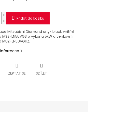
Přidat do košíku
zace Mitsubishi Diamond onyx black vnitřní
a MSZ-LN50VGB o výkonu 5kW a venkovní
a MUZ-LN50VGHZ.
í informace
ZEPTAT SE
SDÍLET