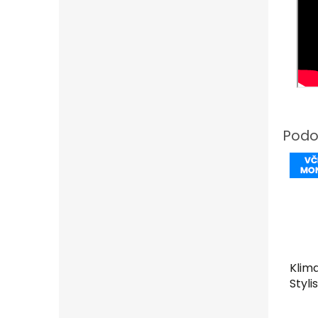
Klim
Styli
R32 