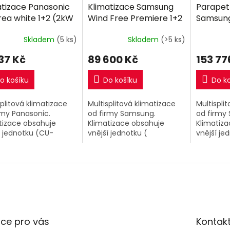
A
A
atizace Panasonic
Klimatizace Samsung
Parapet
R
R
rea white 1+2 (2kW
Wind Free Premiere 1+2
Samsung
M
M
kW) Multi-split R32
( 2,5kW + 3,5kW ) Multi-
(2,6kW 
A
A
Skladem
(5 ks)
Skladem
(>5 ks)
ně montáže
split R32 včetně
+ 2,6kW)
montáže
včetně 
37 Kč
89 600 Kč
153 77
o košíku
Do košíku
Do k
splitová klimatizace
Multisplitová klimatizace
Multispli
rmy Panasonic.
od firmy Samsung.
od firmy
tizace obsahuje
Klimatizace obsahuje
Klimatiz
í jednotku (CU-
vnější jednotku (
vnější je
BE) o výkonu 4,1kW a
AJ050TXJ2KG/EU ) o
(AJ100TX
řní klimatizační
výkonu 5kW a 2 vnitřní
výkonu 10
tky Ethera White o
klimatizační jednotky o
klimatiza
u 2,kW + 2,5kW.
výkonu 2,5kW + 3,5kW.
Parapetn
AJ026TNJ
ce pro vás
Kontak