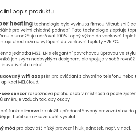
A
ailní popis produktu
per heating
technologie byla vyvinuta firmou Mitsubishi Elec
iálně pro velmi chladné podnebí. Tato technologie zlepšuje to
ému a umožňuje udržovat 100% topný výkon do venkovní teploty
ntuje chod režimu vytápění do venkovní teploty −25 °C.
ěnná jednotka MSZ-LN s elegantní povrchovou úpravou ve stylu 
niká jen svým neobvyklým designem, ale spojuje v sobě rovněž
 inovativních funkcí.
udovaný Wifi adaptér
pro ovládání z chytrého telefonu nebo 
 aplikaci MELCloud.
i-see senzor
rozpoznává polohu osob v místnosti a podle zjiště
ů směruje vzduch tak, aby osoby
ocí funkce
i-save
lze uložit upřednostňovaný provozní stav do
ěji jej tlačítkem i-save opět vyvolat.
hý mód
pro obzvlášť nízký provozní hluk jednotek, např. v noci.