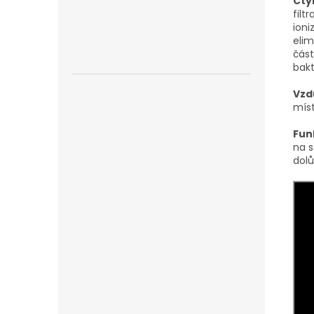
Čty
filt
ioni
elim
část
bakt
Vzd
míst
Fun
na s
dolů