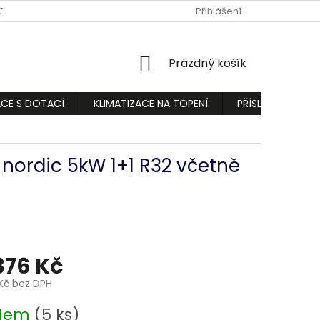
ODMÍNKY
PODMÍNKY OCHRANY OSOBNÍCH ÚDAJŮ
Přihlášení
REKLAMA
NÁKUPNÍ
Prázdný košík
KOŠÍK
ACE S DOTACÍ
KLIMATIZACE NA TOPENÍ
PŘÍSLUŠENSTVÍ
nordic 5kW 1+1 R32 včetně
376 Kč
Kč bez DPH
adem
(5 ks)