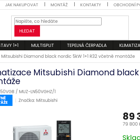
JAK NAKUPOVAT
MONTÁŽ
KONTAKTY
OBCHODNÍ P
HLEDAT
STAVY 1+1
MULTISPLIT
TEPELNÁ ČERPADLA
KLIMATIZ
 Mitsubishi Diamond black nordic 5kW 1+1 R32 včetně montáže
matizace Mitsubishi Diamond black 
táže
50VGB / MUZ-LN50VGHZ/1
Značka:
Mitsubishi
89 
79 800 
Měrná
Skl
cena: