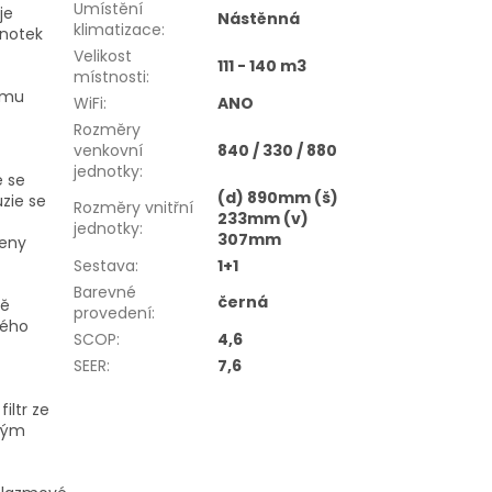
Umístění
je
Nástěnná
klimatizace
:
dnotek
Velikost
111 - 140 m3
místnosti
:
žimu
WiFi
:
ANO
Rozměry
venkovní
840 / 330 / 880
jednotky
:
e se
(d) 890mm (š)
zie se
Rozměry vnitřní
233mm (v)
jednotky
:
307mm
beny
Sestava
:
1+1
Barevné
černá
vě
provedení
:
ného
SCOP
:
4,6
SEER
:
7,6
iltr ze
nným