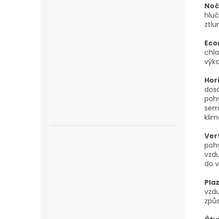
Noč
hluč
ztlu
Eco
chla
výko
Hor
dosá
poh
sem 
kli
Vert
pohy
vzd
do v
Pla
vzd
způ