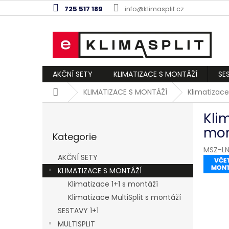
Přejít
725 517 189
info@klimasplit.cz
na
obsah
AKČNÍ SETY
KLIMATIZACE S MONTÁŽÍ
SE
Domů
KLIMATIZACE S MONTÁŽÍ
Klimatizace
P
Kli
o
Přeskočit
s
mon
Kategorie
kategorie
t
MSZ-LN
r
AKČNÍ SETY
a
KLIMATIZACE S MONTÁŽÍ
n
Klimatizace 1+1 s montáží
n
í
Klimatizace MultiSplit s montáží
p
SESTAVY 1+1
a
MULTISPLIT