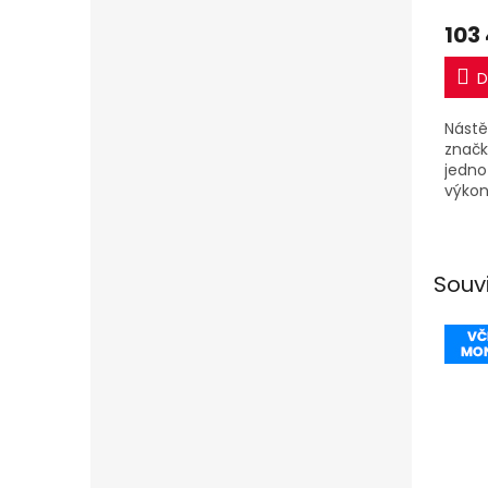
103
D
Nástě
značk
jednot
výkon
jedno
Souv