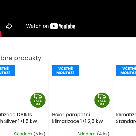
Z
Z
ZDAR
D
ZDAR
D
MA
MA
A
A
atizace DAIKIN
Haier parapetní
Klimatiz
R
R
sh Silver 1+1 5 kW
klimatizace 1+1 2,5 kW
Standar
M
M
včetně montáže
R32 včetně montáže
včetně 
A
A
Skladem
(5 ks)
Skladem
(4 ks)