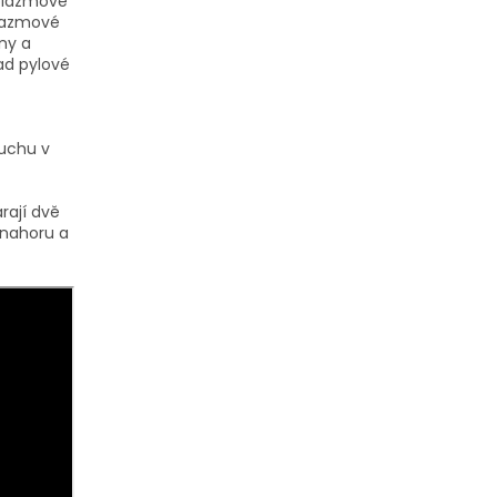
plazmové
plazmové
ny a
lad pylové
duchu v
rají dvě
 nahoru a