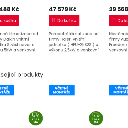
 488 Kč
47 579 Kč
29 568
o košíku
Do košíku
Do k
nná klimatizace od
Parapetní klimatizace od
Nástěnná
y Daikin vnitřní
firmy Haier. Vnitřní
firmy Aux
ka Stylish silver o
jednotka ( HFU-25S2S ) o
Freedom 
u 5kW a venkovní
výkonu 2,5kW a venkovní
venkovní 
tka.
jednotka.
isející produkty
Z
Z
ZDAR
D
ZDAR
D
MA
MA