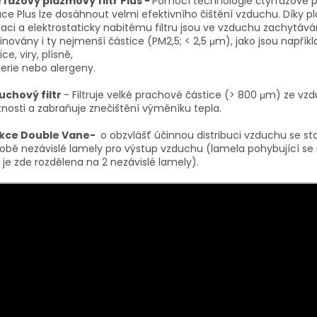
řfázový plazmový filtr Plus -
Pomocí technologie čtyřfázové 
race Plus lze dosáhnout velmi efektivního čištění vzduchu. Díky 
zaci a elektrostaticky nabitému filtru jsou ve vzduchu zachytává
inovány i ty nejmenší částice (PM2,5; < 2,5 μm), jako jsou napřík
ice, viry, plísně,
erie nebo alergeny.
uchový filtr
- Filtruje velké prachové částice (> 800 μm) ze vz
nosti a zabraňuje znečištění výměníku tepla.
kce Double Vane-
o obzvlášť účinnou distribuci vzduchu se sta
obě nezávislé lamely pro výstup vzduchu (lamela pohybující se
 je zde rozdělena na 2 nezávislé lamely).