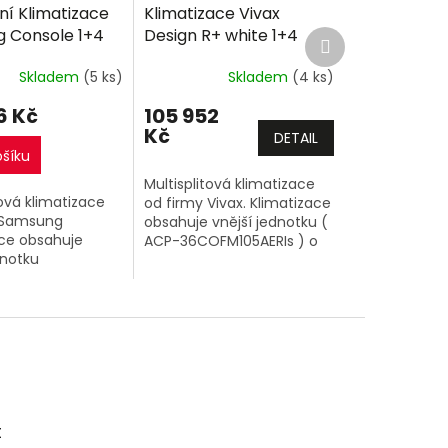
A
A
ní Klimatizace
Klimatizace Vivax
R
R
 Console 1+4
Design R+ white 1+4
Další
M
M
produkt
+ 2,6kW + 2,6kW
(2,7kW + 2,7kW 2,7kW +
A
A
Skladem
(5 ks)
Skladem
(4 ks)
 Multi-split R32
2,7kW) Multi-split R32
montáže
včetně montáže
6 Kč
105 952
+dárek zdarma
Kč
DETAIL
ošíku
Multisplitová klimatizace
tová klimatizace
od firmy Vivax. Klimatizace
 Samsung
obsahuje vnější jednotku (
ace obsahuje
ACP-36COFM105AERIs ) o
dnotku
výkonu 10,6kW a 4 vnitřní
J5KG/EU) o
klimatizační jednotky o
kW a 4 vnitřní
výkonu 2,7kW + 2,7kW +...
ční jednotky
í
DKG/EU o...
t