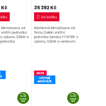
 Kč
35 392 Kč
ošíku
Do košíku
 klimatizace od
Nástěnná klimatizace od
 vnitřní jednotka
firmy Daikin vnitřní
o výkonu 3,5kW a
jednotka Sensira FTXF35F o
jednotka.
výkonu 3,5kW a venkovní
jednotka RXF35F.
Z
Z
ZDAR
D
ZDAR
D
MA
MA