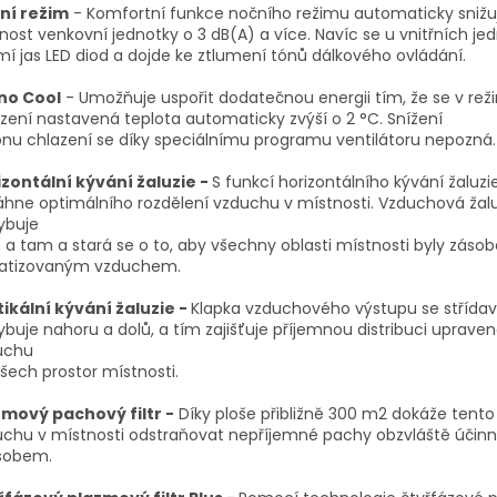
ní režim
- Komfortní funkce nočního režimu automaticky snižu
nost venkovní jednotky o 3 dB(A) a více. Navíc se u vnitřních je
mí jas LED diod a dojde ke ztlumení tónů dálkového ovládání.
no Cool
- Umožňuje uspořit dodatečnou energii tím, že se v re
zení nastavená teplota automaticky zvýší o 2 °C. Snížení
nu chlazení se díky speciálnímu programu ventilátoru nepozná.
izontální kývání žaluzie -
S funkcí horizontálního kývání žaluzi
hne optimálního rozdělení vzduchu v místnosti. Vzduchová žalu
ybuje
a tam a stará se o to, aby všechny oblasti místnosti byly záso
matizovaným vzduchem.
ikální kývání žaluzie -
Klapka vzduchového výstupu se střída
buje nahoru a dolů, a tím zajišťuje příjemnou distribuci uprave
uchu
šech prostor místnosti.
zmový pachový filtr -
Díky ploše přibližně 300 m2 dokáže tento f
uchu v místnosti odstraňovat nepříjemné pachy obzvláště úči
sobem.