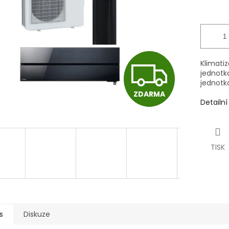
Z
Klimati
jednotk
jednotk
ZDARMA
D
Detailn
A
TISK
R
M
s
Diskuze