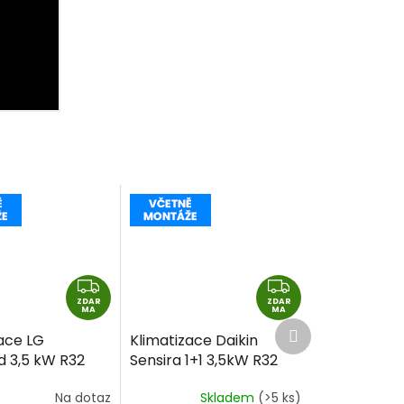
Z
Z
ZDAR
D
ZDAR
D
MA
MA
Další
A
A
ace LG
Klimatizace Daikin
produkt
R
R
d 3,5 kW R32
Sensira 1+1 3,5kW R32
M
M
montáže
včetně montáže
A
A
Na dotaz
Skladem
(>5 ks)