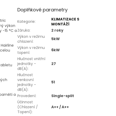
Doplňkové parametry
KLIMATIZACE S
tric
Kategorie
:
MONTÁŽÍ
pný výkon
Záruka
:
2 roky
 −15 °C a
Výkon v režimu
5kW
chlazení
:
Hairline
Výkon v režimu
6kW
 celou
topení
:
Hlučnost vnitřní
jednotky -
27
tabletu
dB(A)
:
Hlučnost
ných
venkovní
51
jednotky -
dB(A)
:
 paměti a
Provedení
:
Single-split
Účinnost
(Chlazení /
A++ / A++
Topení)
: