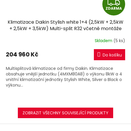
Z
ZDARMA
D
Klimatizace Daikin Stylish white 1+4 (2,5kW + 2,5kW
A
+ 2,5kW + 3,5kW) Multi-split R32 včetně montáže
R
Skladem
(5 ks)
M
204 960 Kč
Do košíku
A
Multisplitová klimatizace od firmy Daikin. Klimatizace
obsahuje vnější jednotku (4MXM80A8) o výkonu 8kW a 4
vnitřní klimatizační jednotky Stylish White, Silver a Black o
výkonu...
ZOBRAZIT VŠECHNY SOUVISEJÍCÍ PRODUKTY
Z