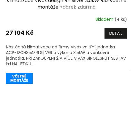
Klimatizace Vivax design R+ Silver 3,5kW R32 včetně
A
montáže
+dárek zdarma
R
Skladem
(4 ks)
M
27 104 Kč
DETAIL
A
Nástěnná klimatizace od firmy Vivax vnitřní jednotka
ACP-12CH35AERI SILVER o výkonu 3,5kW a venkovní
jednotka. PŘI ZAKOUPENÍ 2 A VÍCE VIVAX SINGLESPLIT SESTAV
1+1 NA JEDNU...