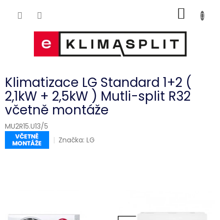
Přejít
NÁKUP
na
obsah
KOŠÍK
Klimatizace LG Standard 1+2 (
2,1kW + 2,5kW ) Mutli-split R32
včetně montáže
MU2R15.U13/5
Značka:
LG