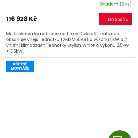
R
Skladem
(5 ks)
M
116 928 Kč
Do košíku
A
Multisplitová klimatizace od firmy Daikin. Klimatizace
obsahuje vnější jednotku (2MXM50A8) o výkonu 5kW a 2
vnitřní klimatizační jednotky Stylish White o výkonu 2,5kW
+ 3,5kW.