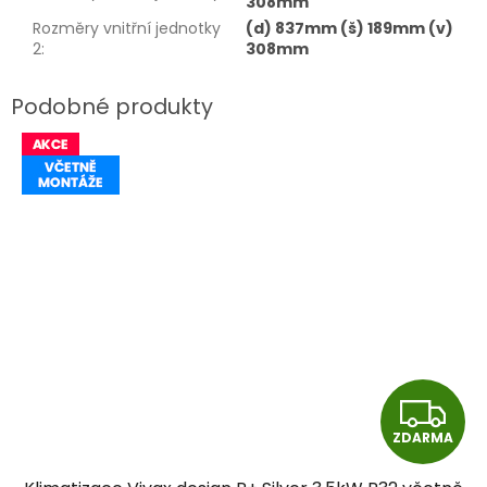
308mm
Rozměry vnitřní jednotky
(d) 837mm (š) 189mm (v)
2
:
308mm
Z
ZDARMA
D