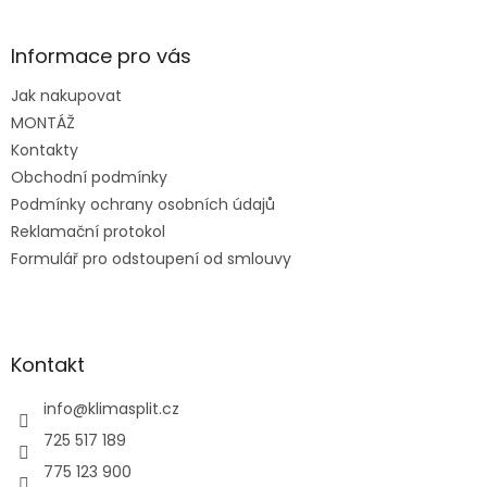
á
p
a
Informace pro vás
t
Jak nakupovat
í
MONTÁŽ
Kontakty
Obchodní podmínky
Podmínky ochrany osobních údajů
Reklamační protokol
Formulář pro odstoupení od smlouvy
Kontakt
info
@
klimasplit.cz
725 517 189
775 123 900