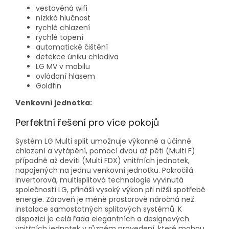
vestavěná wifi
nízkká hlučnost
rychlé chlazení
rychlé topení
automatické čištění
detekce úniku chladiva
LG MV v mobilu
ovládaní hlasem
Goldfin
Venkovní jednotka:
Perfektní řešení pro více pokojů
Systém LG Multi split umožnuje výkonné a účinné
chlazení a vytápění, pomocí dvou až pěti (Multi F)
případně až devíti (Multi FDX) vnitřních jednotek,
napojených na jednu venkovní jednotku. Pokročilá
invertorová, multisplitová technologie vyvinutá
společností LG, přináší vysoký výkon při nižší spotřebě
energie. Zároveň je méně prostorově náročná než
instalace samostatných splitových systémů. K
dispozici je celá řada elegantních a designových
vnitřních jednotek v různém provedení, které mohou