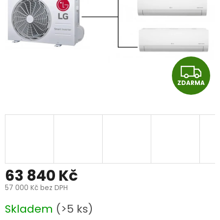
Z
ZDARMA
D
A
R
M
A
63 840 Kč
57 000 Kč bez DPH
Měrná
Skladem
(>5 ks)
cena: