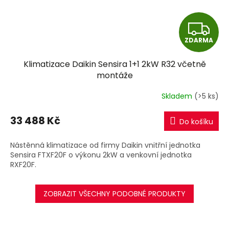
Z
ZDARMA
D
Klimatizace Daikin Sensira 1+1 2kW R32 včetně
A
montáže
R
Skladem
(>5 ks)
M
33 488 Kč
Do košíku
A
Nástěnná klimatizace od firmy Daikin vnitřní jednotka
Sensira FTXF20F o výkonu 2kW a venkovní jednotka
RXF20F.
ZOBRAZIT VŠECHNY PODOBNÉ PRODUKTY