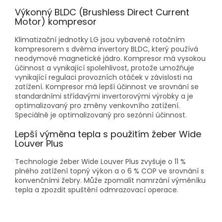
Výkonný BLDC (Brushless Direct Current
Motor) kompresor
Klimatizační jednotky LG jsou vybavené rotačním
kompresorem s dvěma invertory BLDC, který používá
neodymové magnetické jádro. Kompresor má vysokou
účinnost a vynikající spolehlivost, protože umožňuje
vynikající regulaci provozních otáček v závislosti na
zatížení. Kompresor má lepší účinnost ve srovnání se
standardními střídavými invertorovými výrobky a je
optimalizovaný pro změny venkovního zatížení.
Speciálně je optimalizovaný pro sezónní účinnost.
Lepší výměna tepla s použitím žeber Wide
Louver Plus
Technologie žeber Wide Louver Plus zvyšuje o 11 %
plného zatížení topný výkon a o 6 % COP ve srovnání s
konvenčními žebry. Může zpomalit namrzání výměníku
tepla a zpozdit spuštění odmrazovací operace.