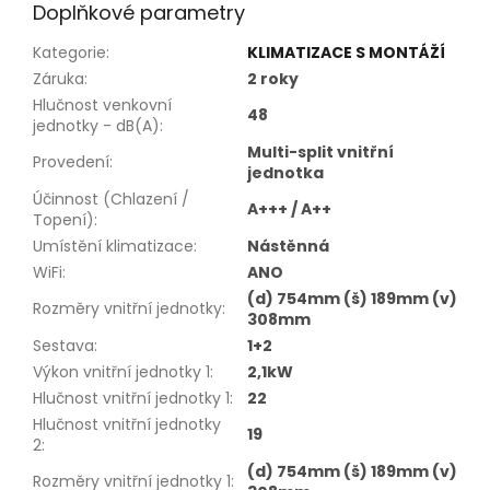
Doplňkové parametry
Kategorie
:
KLIMATIZACE S MONTÁŽÍ
Záruka
:
2 roky
Hlučnost venkovní
48
jednotky - dB(A)
:
Multi-split vnitřní
Provedení
:
jednotka
Účinnost (Chlazení /
A+++ / A++
Topení)
:
Umístění klimatizace
:
Nástěnná
WiFi
:
ANO
(d) 754mm (š) 189mm (v)
Rozměry vnitřní jednotky
:
308mm
Sestava
:
1+2
Výkon vnitřní jednotky 1
:
2,1kW
Hlučnost vnitřní jednotky 1
:
22
Hlučnost vnitřní jednotky
19
2
:
(d) 754mm (š) 189mm (v)
Rozměry vnitřní jednotky 1
: