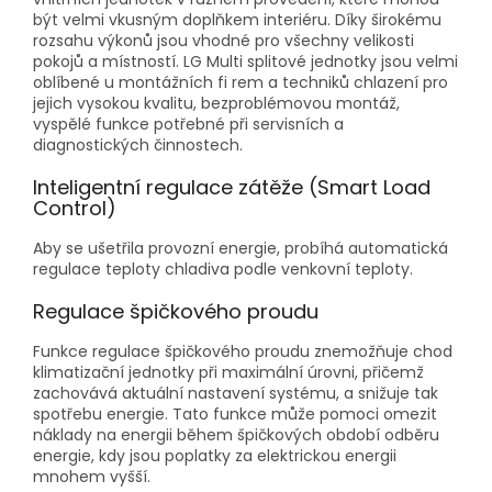
být velmi vkusným doplňkem interiéru. Díky širokému
rozsahu výkonů jsou vhodné pro všechny velikosti
pokojů a místností. LG Multi splitové jednotky jsou velmi
oblíbené u montážních fi rem a techniků chlazení pro
jejich vysokou kvalitu, bezproblémovou montáž,
vyspělé funkce potřebné při servisních a
diagnostických činnostech.
Inteligentní regulace zátěže (Smart Load
Control)
Aby se ušetřila provozní energie, probíhá automatická
regulace teploty chladiva podle venkovní teploty.
Regulace špičkového proudu
Funkce regulace špičkového proudu znemožňuje chod
klimatizační jednotky při maximální úrovni, přičemž
zachovává aktuální nastavení systému, a snižuje tak
spotřebu energie. Tato funkce může pomoci omezit
náklady na energii během špičkových období odběru
energie, kdy jsou poplatky za elektrickou energii
mnohem vyšší.