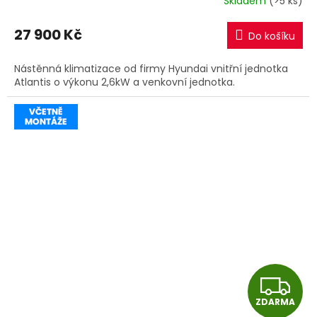
Skladem
(>5 ks)
M
27 900 Kč
Do košíku
A
Nástěnná klimatizace od firmy Hyundai vnitřní jednotka
Atlantis o výkonu 2,6kW a venkovní jednotka.
Z
ZDARMA
D