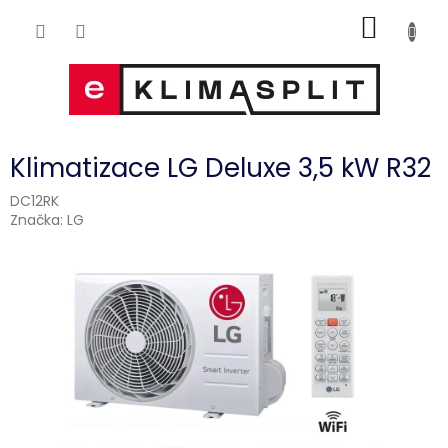
Přejít
NÁKUP
na
obsah
KOŠÍK
Klimatizace LG Deluxe 3,5 kW R32
DC12RK
Značka:
LG