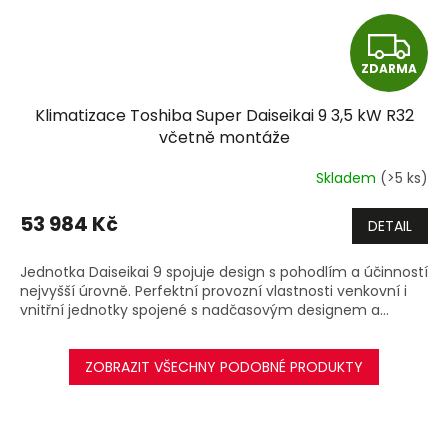
Z
ZDARMA
D
Klimatizace Toshiba Super Daiseikai 9 3,5 kW R32
A
včetně montáže
R
Skladem
(>5 ks)
M
53 984 Kč
DETAIL
A
Jednotka Daiseikai 9 spojuje design s pohodlím a účinností
nejvyšší úrovně. Perfektní provozní vlastnosti venkovní i
vnitřní jednotky spojené s nadčasovým designem a...
ZOBRAZIT VŠECHNY PODOBNÉ PRODUKTY