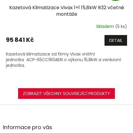
Kazetová Klimatizace Vivax 1+1 15,8kW R32 včetně
A
montáže
R
Skladem
(5 ks)
M
95 841 Kč
DETAIL
A
Kazetová klimatizace od firmy Vivax vnitřní
jednotka ACP-55CC160AERI o výkonu 15,8kW a venkovní
jednotka.
ZOBRAZIT VŠECHNY SOUVISEJÍCÍ PRODUKTY
Z
á
p
a
Informace pro vás