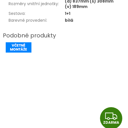
(d) 837mm (š) 308mm
Rozměry vnitřní jednotky
:
(v) 189mm
Sestava
:
1+1
Barevné provedení
:
bílá
Z
ZDARMA