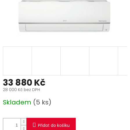
33 880 Kč
28 000 Kč bez DPH
Měrná
Skladem
(5 ks)
cena:
Přidat do košíku