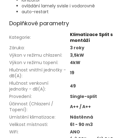
ionizátor
ovládání lamely svisle i vodorovně
auto-restart
Doplňkové parametry
Klimatizace Split s
Kategorie
:
montáží
Záruka
:
3 roky
Výkon v režimu chlazení
:
3,5kW
Výkon v režimu topení
:
4kW
Hlučnost vnitřní jednotky -
19
dB(A)
:
Hlučnost venkovní
49
jednotky - dB(A)
:
Provedení
:
Single-split
Účinnost (Chlazení /
A++ / A++
Topení)
:
Umístění klimatizace
:
Nástěnná
Velikost místnosti
:
61 - 90 m3
WiFi
:
ANO