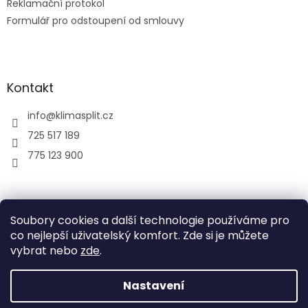
Reklamační protokol
Formulář pro odstoupení od smlouvy
Kontakt
info
@
klimasplit.cz
725 517 189
775 123 900
air-cool
Soubory cookies a další technologie používáme pro
co nejlepší uživatelský komfort. Zde si je můžete
vybrat nebo
zde
.
Vytvořil Shoptet
Nastavení