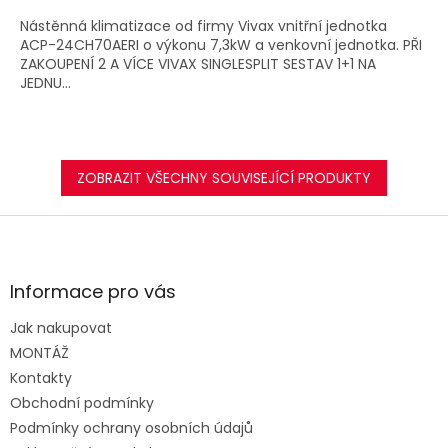
A
Nástěnná klimatizace od firmy Vivax vnitřní jednotka
ACP-24CH70AERI o výkonu 7,3kW a venkovní jednotka. PŘI
ZAKOUPENÍ 2 A VÍCE VIVAX SINGLESPLIT SESTAV 1+1 NA
JEDNU...
ZOBRAZIT VŠECHNY SOUVISEJÍCÍ PRODUKTY
Z
á
p
a
Informace pro vás
t
Jak nakupovat
í
MONTÁŽ
Kontakty
Obchodní podmínky
Podmínky ochrany osobních údajů