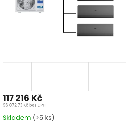
117 216 Kč
96 872,73 Kč bez DPH
Měrná
Skladem
(>5 ks)
cena: