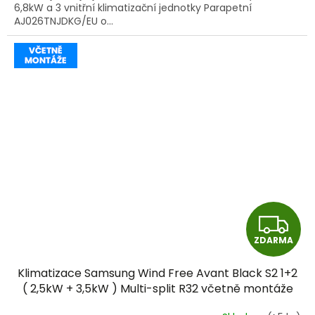
6,8kW a 3 vnitřní klimatizační jednotky Parapetní
AJ026TNJDKG/EU o...
Z
ZDARMA
D
Klimatizace Samsung Wind Free Avant Black S2 1+2
A
( 2,5kW + 3,5kW ) Multi-split R32 včetně montáže
R