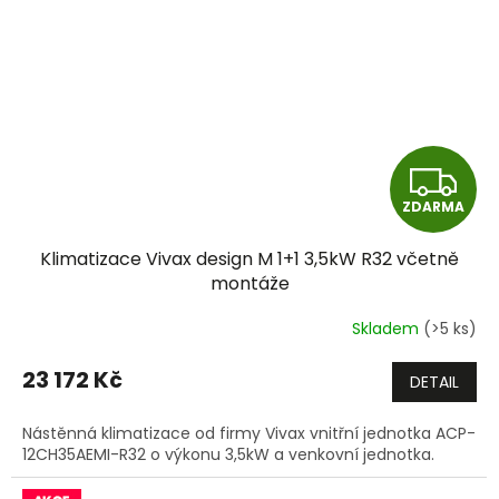
Z
ZDARMA
D
Klimatizace Vivax design M 1+1 3,5kW R32 včetně
A
montáže
R
Skladem
(>5 ks)
M
23 172 Kč
DETAIL
A
Nástěnná klimatizace od firmy Vivax vnitřní jednotka ACP-
12CH35AEMI-R32 o výkonu 3,5kW a venkovní jednotka.