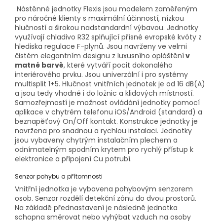
Nástěnné jednotky Flexis jsou modelem zaměřeným
pro náročné klienty s maximální účinností, nízkou
hlučností a širokou nadstandardní výbavou. Jednotky
využívají chladivo R32 splňující přísné evropské kvóty z
hlediska regulace F-plynů. Jsou navrženy ve velmi
čistém elegantním designu z luxusního opláštění
v
matné barvě
, které vytváří pocit dokonalého
interiérového prvku. Jsou univerzální i pro systémy
multisplit 1+5. Hlučnost vnitřních jednotek je od 16 dB(A)
a jsou tedy vhodné i do ložnic a klidových místností.
Samozřejmostí je možnost ovládání jednotky pomocí
aplikace v chytrém telefonu iOS/Android (standard) a
beznapěťový On/Off kontakt. Konstrukce jednotky je
navržena pro snadnou a rychlou instalaci. Jednotky
jsou vybaveny chytrým instalačním plechem a
odnímatelným spodním krytem pro rychlý přístup k
elektronice a připojení Cu potrubí.
Senzor pohybu a přítomnosti
Vnitřní jednotka je vybavena pohybovým senzorem
osob. Senzor rozdělí detekční zónu do dvou prostorů.
Na základě přednastavení je následně jednotka
schopna směrovat nebo vyhýbat vzduch na osoby