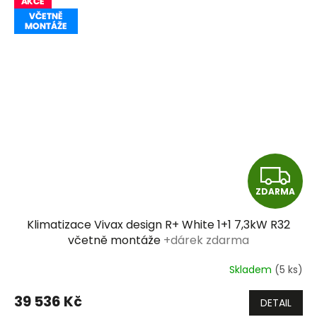
Z
ZDARMA
D
Klimatizace Vivax design R+ White 1+1 7,3kW R32
A
včetně montáže
+dárek zdarma
R
Skladem
(5 ks)
M
39 536 Kč
DETAIL