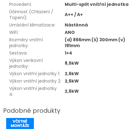
Provedení
:
Multi-split vnitřní jednotka
Účinnost (Chlazení /
A++ / A+
Topení)
:
Umístění klimatizace
:
Nástěnná
WiFi
:
ANO
Rozměry vnitřní
(d) 866mm (š) 300mm (v)
jednotky
:
191mm
Sestava
:
1+4
Výkon venkovní
8,5kW
jednotky
:
Výkon vnitřní jednotky 1
:
2,6kW
Výkon vnitřní jednotky 2
:
2,6kW
Výkon vnitřní jednotky
2,6kW
4
: