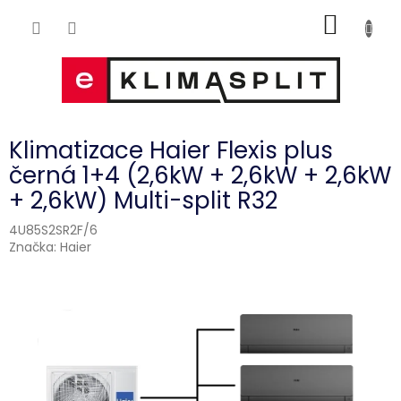
Přejít
NÁKUP
na
obsah
KOŠÍK
Klimatizace Haier Flexis plus
černá 1+4 (2,6kW + 2,6kW + 2,6kW
+ 2,6kW) Multi-split R32
4U85S2SR2F/6
Značka:
Haier