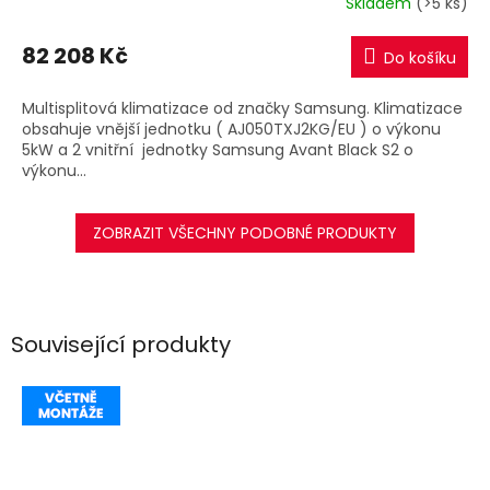
Skladem
(>5 ks)
M
82 208 Kč
Do košíku
A
Multisplitová klimatizace od značky Samsung. Klimatizace
obsahuje vnější jednotku ( AJ050TXJ2KG/EU ) o výkonu
5kW a 2 vnitřní jednotky Samsung Avant Black S2 o
výkonu...
ZOBRAZIT VŠECHNY PODOBNÉ PRODUKTY
Související produkty