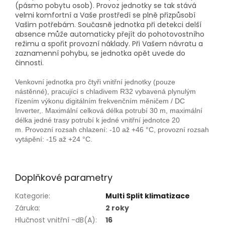
(pásmo pobytu osob). Provoz jednotky se tak stává
velmi komfortní a Vaše prostředí se plně přizpůsobí
Vašim potřebám. Současně jednotka při detekci delší
absence může automaticky přejít do pohotovostního
režimu a spořit provozní náklady. Při Vašem návratu a
zaznamenní pohybu, se jednotka opět uvede do
činnosti.
Venkovní jednotka pro čtyři vnitřní jednotky (pouze
nástěnné), pracující s chladivem R32 vybavená plynulým
řízením výkonu digitálním frekvenčním měničem / DC
Inverter,. Maximální celková délka potrubí 30 m, maximální
délka jedné trasy potrubí k jedné vnitřní jednotce 20
m. Provozní rozsah chlazení: -10 až +46 °C, provozní rozsah
vytápění: -15 až +24 °C.
Doplňkové parametry
Kategorie
:
Multi Split klimatizace
Záruka
:
2 roky
Hlučnost vnitřní -dB(A)
:
16