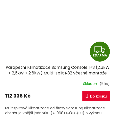
Z
ZDARMA
D
Parapetní Klimatizace Samsung Console 1+3 (2,6kW
A
+ 2,6kW + 2,6kW) Multi-split R32 včetně montáže
R
Skladem
(5 ks)
M
112 336 Kč
Do košíku
A
Multisplitová klimatizace od firmy Samsung Klimatizace
obsahuje vnější jednotku (AJ068TXJ3KG/EU) o výkonu