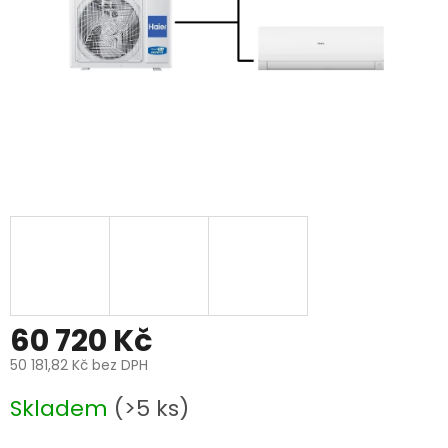
60 720 Kč
50 181,82 Kč bez DPH
Měrná
Skladem
(>5 ks)
cena: