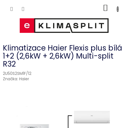
Přejít
NÁKUP
na
obsah
KOŠÍK
Klimatizace Haier Flexis plus bílá
1+2 (2,6kW + 2,6kW) Multi-split
R32
2U50S2SM1F/12
Značka:
Haier