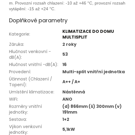
m. Provozní rozsah chlazení: -10 až +46 °C, provozní rozsah
vytápění: -15 až +24 °C.
Doplňkové parametry
KLIMATIZACE DO DOMU
Kategorie
:
MULTISPLIT
Záruka
:
2 roky
Hlučnost venkovní -
53
dB(A)
:
Hlučnost vnitřní -dB(A)
:
16
Provedení
:
Multi-split vnitřní jednotka
Účinnost (Chlazení /
A++ / A+
Topení)
:
Umístění klimatizace
:
Nástěnná
WiFi
:
ANO
Rozměry vnitřní
(d) 866mm (š) 300mm (v)
jednotky
:
191mm
Sestava
:
1+2
Výkon venkovní
5,1kW
jednotky
: