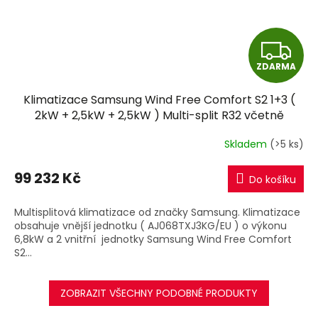
Z
ZDARMA
D
Klimatizace Samsung Wind Free Comfort S2 1+3 (
A
2kW + 2,5kW + 2,5kW ) Multi-split R32 včetně
montáže
R
Skladem
(>5 ks)
M
99 232 Kč
Do košíku
A
Multisplitová klimatizace od značky Samsung. Klimatizace
obsahuje vnější jednotku ( AJ068TXJ3KG/EU ) o výkonu
6,8kW a 2 vnitřní jednotky Samsung Wind Free Comfort
S2...
ZOBRAZIT VŠECHNY PODOBNÉ PRODUKTY