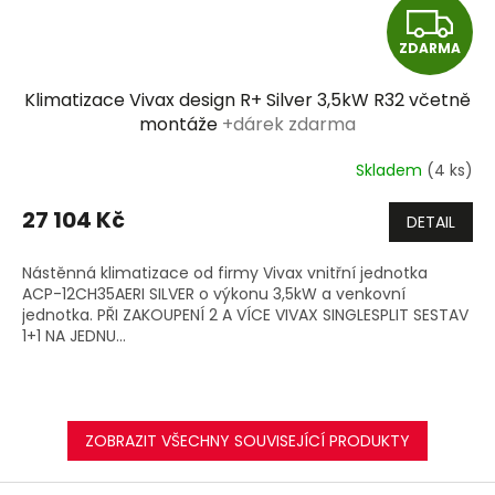
Z
ZDARMA
D
Klimatizace Vivax design R+ Silver 3,5kW R32 včetně
A
montáže
+dárek zdarma
R
Skladem
(4 ks)
M
27 104 Kč
DETAIL
A
Nástěnná klimatizace od firmy Vivax vnitřní jednotka
ACP-12CH35AERI SILVER o výkonu 3,5kW a venkovní
jednotka. PŘI ZAKOUPENÍ 2 A VÍCE VIVAX SINGLESPLIT SESTAV
1+1 NA JEDNU...
ZOBRAZIT VŠECHNY SOUVISEJÍCÍ PRODUKTY
Z