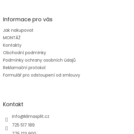
á
p
a
Informace pro vás
t
Jak nakupovat
í
MONTÁŽ
Kontakty
Obchodní podmínky
Podmínky ochrany osobních údajů
Reklamační protokol
Formulář pro odstoupení od smlouvy
Kontakt
info
@
klimasplit.cz
725 517 189
775 123 900