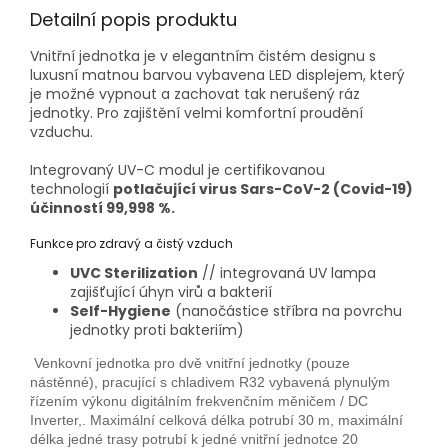
Detailní popis produktu
Vnitřní jednotka je v elegantním čistém designu s
luxusní matnou barvou vybavena LED displejem, který
je možné vypnout a zachovat tak nerušený ráz
jednotky. Pro zajištění velmi komfortní proudění
vzduchu.
Integrovaný UV-C modul je certifikovanou
technologií
potlačující virus Sars-CoV-2 (Covid-19)
účinností 99,998 %.
Funkce pro zdravý a čistý vzduch
UVC Sterilization
// integrovaná UV lampa
zajišťující úhyn virů a bakterií
Self-Hygiene
(nanočástice stříbra na povrchu
jednotky proti bakteriím)
Venkovní jednotka pro dvě vnitřní jednotky (pouze
nástěnné), pracující s chladivem R32 vybavená plynulým
řízením výkonu digitálním frekvenčním měničem / DC
Inverter,. Maximální celková délka potrubí 30 m, maximální
délka jedné trasy potrubí k jedné vnitřní jednotce 20