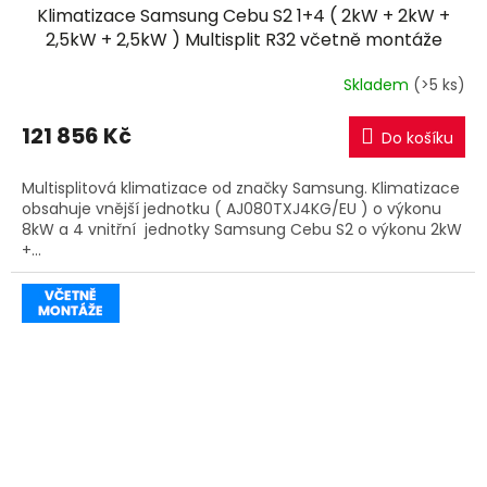
Klimatizace Samsung Cebu S2 1+4 ( 2kW + 2kW +
A
2,5kW + 2,5kW ) Multisplit R32 včetně montáže
R
Skladem
(>5 ks)
M
121 856 Kč
Do košíku
A
Multisplitová klimatizace od značky Samsung. Klimatizace
obsahuje vnější jednotku ( AJ080TXJ4KG/EU ) o výkonu
8kW a 4 vnitřní jednotky Samsung Cebu S2 o výkonu 2kW
+...