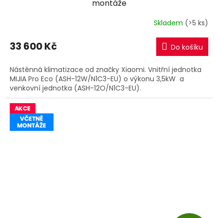
montáže
R
Skladem
(>5 ks)
M
33 600 Kč
Do košíku
A
Nástěnná klimatizace od značky Xiaomi. Vnitřní jednotka
MIJIA Pro Eco (ASH-12W/N1C3-EU) o výkonu 3,5kW a
venkovní jednotka (ASH-12O/N1C3-EU).