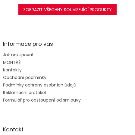
ZOBRAZIT VŠECHNY SOUVISEJÍCÍ PRODUKTY
Z
á
p
a
Informace pro vás
t
Jak nakupovat
í
MONTÁŽ
Kontakty
Obchodní podmínky
Podmínky ochrany osobních údajů
Reklamační protokol
Formulář pro odstoupení od smlouvy
Kontakt