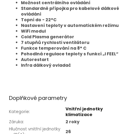
Možnost centrálního ovládání
Standardně přípojka pro kabelové dálkové
ovládání
Topní do - 22
°C
Nastavení teploty v automatickém režimu
WiFi modul
Cold Plasma generátor
7 stupňů rychlosti ventilátoru
Funkce temperování na 8° C
Pohodlná regulace teploty s funkcí „I FEEL“
Autorestart
Infra dálkový ovladač
Doplňkové parametry
Vnitřní jednotky
Kategorie
:
klimatizace
Záruka
:
2 roky
Hlučnost vnitřní jednotky
26