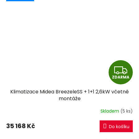
Z
ZDARMA
D
Klimatizace Midea BreezeleSS + 1+1 2,6kW včetně
A
montáže
R
Skladem
(5 ks)
M
35 168 Kč
Do košíku
A