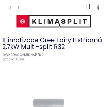
Přejít
NÁKUP
na
obsah
KOŠÍK
Klimatizace Gree Fairy II stříbrná
2,7kW Multi-split R32
GWH09ACC-K6DNA1F/I/2
Značka:
Gree