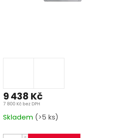
9 438 Kč
7 800 Kč bez DPH
Měrná
Skladem
(>5 ks)
cena: