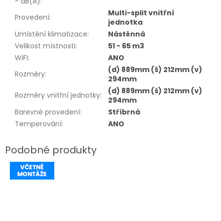
- dB(A)
:
Multi-split vnitřní
Provedení
:
jednotka
Umístění klimatizace
:
Nástěnná
Velikost místnosti
:
51 - 65 m3
WiFi
:
ANO
(d) 889mm (š) 212mm (v)
Rozměry
:
294mm
(d) 889mm (š) 212mm (v)
Rozměry vnitřní jednotky
:
294mm
Barevné provedení
:
Stříbrná
Temperování
:
ANO