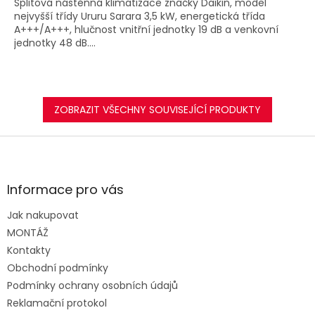
Splitová nástěnná klimatizace značky Daikin, model
nejvyšší třídy Ururu Sarara 3,5 kW, energetická třída
A+++/A+++, hlučnost vnitřní jednotky 19 dB a venkovní
jednotky 48 dB....
ZOBRAZIT VŠECHNY SOUVISEJÍCÍ PRODUKTY
Z
á
p
a
Informace pro vás
t
Jak nakupovat
í
MONTÁŽ
Kontakty
Obchodní podmínky
Podmínky ochrany osobních údajů
Reklamační protokol