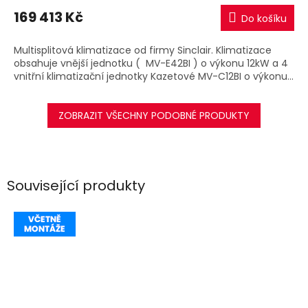
M
169 413 Kč
Do košíku
A
Multisplitová klimatizace od firmy Sinclair. Klimatizace
obsahuje vnější jednotku ( MV-E42BI ) o výkonu 12kW a 4
vnitřní klimatizační jednotky Kazetové MV-C12BI o výkonu...
ZOBRAZIT VŠECHNY PODOBNÉ PRODUKTY
Související produkty