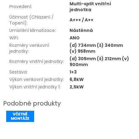
Multi-split vnitřní
Provedení
:
jednotka
Účinnost (Chlazení /
A+++ / A++
Topení)
:
Umístění klimatizace
:
Nástěnná
WiFi
:
ANO
Rozměry venkovní
(d) 734mm (š) 340mm
jednotky
:
(v) 958mm
(d) 305mm (š) 212mm (v)
Rozměry vnitřní jednotky
:
900mm
Sestava
:
1+3
Výkon venkovní jednotky
:
6,8kW
Výkon vnitřní jednotky 1
:
2,5kW