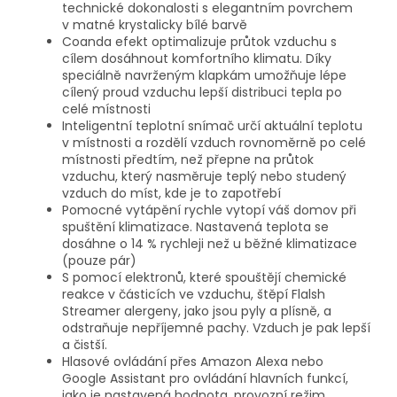
technické dokonalosti s elegantním povrchem
v matné krystalicky bílé barvě
Coanda efekt optimalizuje průtok vzduchu s
cílem dosáhnout komfortního klimatu. Díky
speciálně navrženým klapkám umožňuje lépe
cílený proud vzduchu lepší distribuci tepla po
celé místnosti
Inteligentní teplotní snímač určí aktuální teplotu
v místnosti a rozdělí vzduch rovnoměrně po celé
místnosti předtím, než přepne na průtok
vzduchu, který nasměruje teplý nebo studený
vzduch do míst, kde je to zapotřebí
Pomocné vytápění rychle vytopí váš domov při
spuštění klimatizace. Nastavená teplota se
dosáhne o 14 % rychleji než u běžné klimatizace
(pouze pár)
S pomocí elektronů, které spouštějí chemické
reakce v částicích ve vzduchu, štěpí Flalsh
Streamer alergeny, jako jsou pyly a plísně, a
odstraňuje nepříjemné pachy. Vzduch je pak lepší
a čistší.
Hlasové ovládání přes Amazon Alexa nebo
Google Assistant pro ovládání hlavních funkcí,
jako je nastavená hodnota, provozní režim,