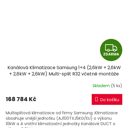
Z
ZDARMA
D
Kanálová Klimatizace Samsung 1+4 (2,6kW + 2,6kW
A
+ 2,6kW + 2,6kW) Multi-split R32 včetně montáže
R
Skladem
(5 ks)
M
168 784 Kč
Do košíku
A
Multisplitová klimatizace od firmy Samsung. Klimatizace
obsahuje vnější jednotku (AJ100TXJ5KG/EU) o výkonu
10kW a 4 vnitřní klimatizační jednotky Kanálové DUCT o