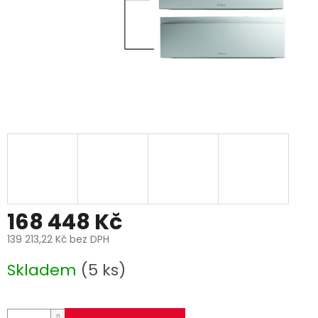
168 448 Kč
139 213,22 Kč bez DPH
Měrná
Skladem
(5 ks)
cena: