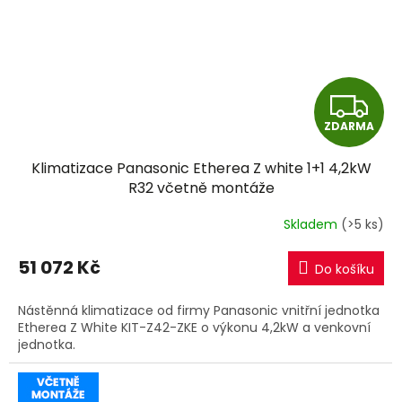
Z
ZDARMA
D
Klimatizace Panasonic Etherea Z white 1+1 4,2kW
A
R32 včetně montáže
R
Skladem
(>5 ks)
M
51 072 Kč
Do košíku
A
Nástěnná klimatizace od firmy Panasonic vnitřní jednotka
Etherea Z White KIT-Z42-ZKE o výkonu 4,2kW a venkovní
jednotka.