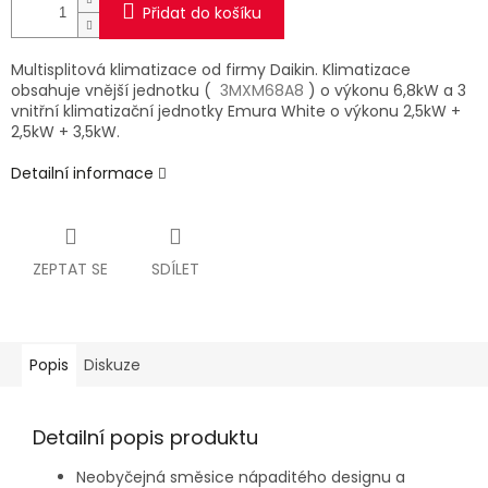
Přidat do košíku
Multisplitová klimatizace od firmy Daikin. Klimatizace
obsahuje vnější jednotku (
3MXM68A8
) o výkonu 6,8kW a 3
vnitřní klimatizační jednotky Emura White o výkonu 2,5kW +
2,5kW + 3,5kW.
Detailní informace
ZEPTAT SE
SDÍLET
Popis
Diskuze
Detailní popis produktu
Neobyčejná směsice nápaditého designu a