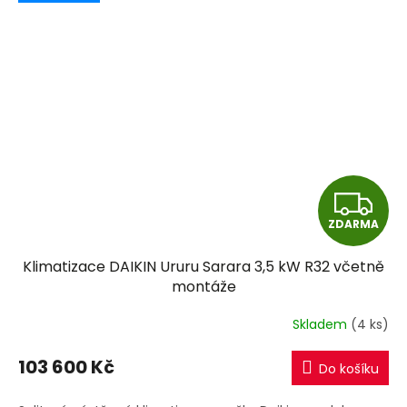
Z
ZDARMA
D
Klimatizace DAIKIN Ururu Sarara 3,5 kW R32 včetně
A
montáže
R
Skladem
(4 ks)
M
103 600 Kč
Do košíku
A