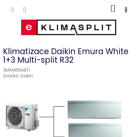
Přejít
NÁKUP
na
obsah
KOŠÍK
Klimatizace Daikin Emura White
1+3 Multi-split R32
3MXM68A8/1
Značka:
Daikin