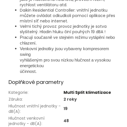
rychlost ventilátoru atd.
Daikin Residential Controller: vnitřní jednotku
můžete ovládat odkudkoli pomocí aplikace přes
místní síť nebo internet.
Velmi tichý provoz: provoz jednotky je sotva
slyšitelný. Hladin hluku činí pouhých 19 dBA !
Pracují současně ve stejném režimu vytápění nebo
chlazení.
Venkovní jednotky jsou vybaveny kompresorem
swing
vyhlášeným pro svou nízkou hlučnost a vysokou
energetickou
účinnost.
Doplňkové parametry
Kategorie
:
Multi Split klimatizace
Záruka
:
2 roky
Hlučnost vnitřní jednotky -
19
dB(A)
:
Hlučnost venkovní
48
jednotky - dB(A)
: