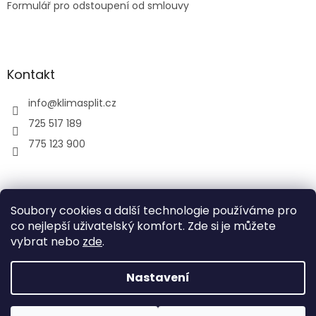
Formulář pro odstoupení od smlouvy
Kontakt
info
@
klimasplit.cz
725 517 189
775 123 900
air-cool
Soubory cookies a další technologie používáme pro
co nejlepší uživatelský komfort. Zde si je můžete
vybrat nebo
zde
.
Vytvořil Shoptet
Nastavení
Copyright 2026
Klimatizace do bytu a firem
. Všechna