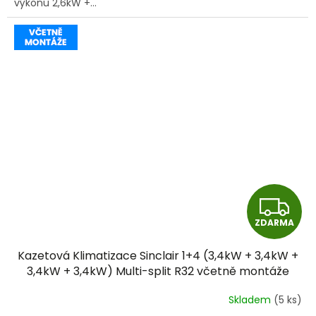
výkonu 2,6kW +...
Z
ZDARMA
D
Kazetová Klimatizace Sinclair 1+4 (3,4kW + 3,4kW +
A
3,4kW + 3,4kW) Multi-split R32 včetně montáže
R
Skladem
(5 ks)