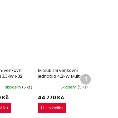
jednotka.
hi venkovní
Mitsubishi venkovní
a 3,3kW R32
jednotka 4,2kW Multi-
Další
produkt
split R32
Skladem
(5 ks)
Skladem
(5 ks)
 Kč
44 770 Kč
ošíku
Do košíku