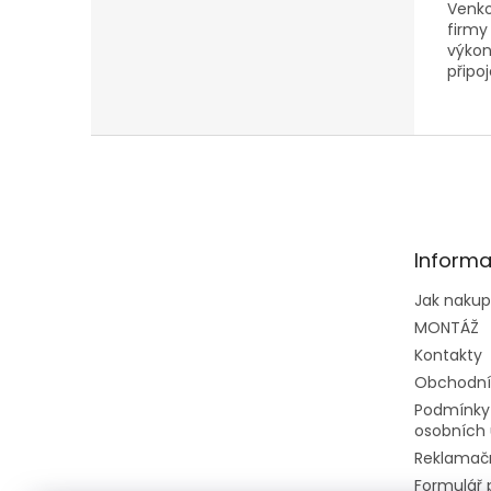
Venko
firmy
výkon
připo
jedno
Z
á
p
a
t
Informa
í
Jak naku
MONTÁŽ
Kontakty
Obchodní
Podmínky
osobních 
Reklamačn
Formulář 