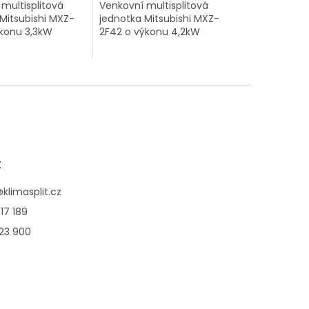
multisplitová
Venkovní multisplitová
Mitsubishi MXZ-
jednotka Mitsubishi MXZ-
ýkonu 3,3kW
2F42 o výkonu 4,2kW
t
@
klimasplit.cz
17 189
123 900