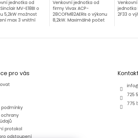
vní jednotka od
Venkovní jednotka od
Venkovní 
 Sinclair MV-E18BI o
firmy Vivax ACP-
jednotka 
u 5,2kW možnost
28COFM82AERIs o výkonu
2F33 o v
jení max 3 vnitřní
8,2kW. Maximálné počet
tky.
vnitřních jednotek 4
ce pro vás
Kontak
povat
info
725 5
775 
 podmínky
 ochrany
údajů
í protokol
pro odstoupení