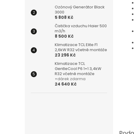
Ozónový Generátor Black
3000
5 808 Kč
Čistička vzduchu Haier 500
m3/h
8 500 Kč
Klimatizace TCL Elite F1
2,6kW R32 včetně montáže
23 296 Kč
Klimatizace TCL
GentleCool P6 1+1 3,4kW
R32 včetně montáže
+dárek zdarma
24 640 Kč