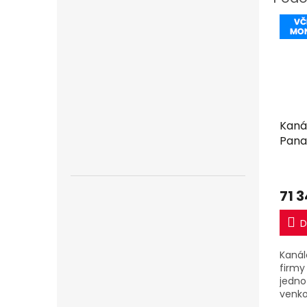
Kaná
Pana
včet
71 
D
Kanál
firmy
jedno
venko