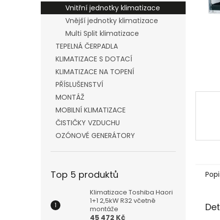
n
Vnitřní jednotky klimatizace
e
Vnější jednotky klimatizace
l
Multi Split klimatizace
TEPELNÁ ČERPADLA
KLIMATIZACE S DOTACÍ
KLIMATIZACE NA TOPENÍ
PŘÍSLUŠENSTVÍ
MONTÁŽ
MOBILNÍ KLIMATIZACE
ČISTIČKY VZDUCHU
OZÓNOVÉ GENERÁTORY
Top 5 produktů
Popi
Klimatizace Toshiba Haori
1+1 2,5kW R32 včetně
Det
montáže
45 472 Kč