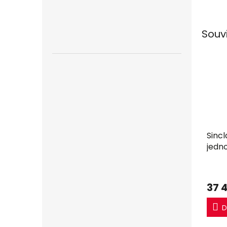
Souv
Sincl
jedn
37 
D