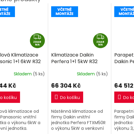
Z
Z
ZDAR
D
ZDAR
D
MA
MA
A
A
lová Klimatizace
Klimatizace Daikin
Parapetn
R
R
sonic 1+1 6kW R32
Perfera 1+1 5kW R32
Daikin P
M
M
ně montáže
včetně montáže
3,5kW R
A
A
Skladem
(5 ks)
Skladem
(5 ks)
montáž
344 Kč
66 304 Kč
64 512
o košíku
Do košíku
Do k
ová klimatizace od
Nástěnná klimatizace od
Parapetní
 Panasonic vnitřní
firmy Daikin vnitřní
firmy Daik
tka o výkonu 6kW a
jednotka Perfera FTXM50R
jednotka 
vní jednotka.
o výkonu 5kW a venkovní
výkonu 3