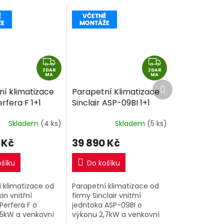
Z
Z
ZDAR
D
ZDAR
D
MA
MA
Další
A
A
í klimatizace
Parapetní Klimatizace
produkt
R
R
erfera F 1+1
Sinclair ASP-09BI 1+1
M
M
32 včetně
2,7kW R32 včetně
A
A
Skladem
(4 ks)
Skladem
(5 ks)
e
montáže
 Kč
39 890 Kč
ošíku
Do košíku
 klimatizace od
Parapetní klimatizace od
in vnitřní
firmy Sinclair vnitřní
Perfera F o
jedntoka ASP-09BI o
,5kW a venkovní
výkonu 2,7kW a venkovní