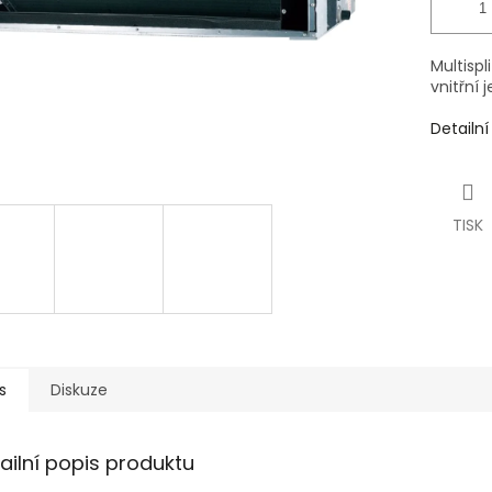
Multisp
vnitřní
Detailn
TISK
s
Diskuze
ailní popis produktu