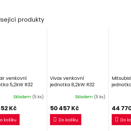
jednotka RXM50R9.
jednotka.
isející produkty
air venkovní
Vivax venkovní
Mitsubis
otka 5,2kW R32
jednotka 8,2kW R32
jednotk
Skladem
(5 ks)
Skladem
(5 ks)
452 Kč
50 457 Kč
44 770
o košíku
Do košíku
Do k