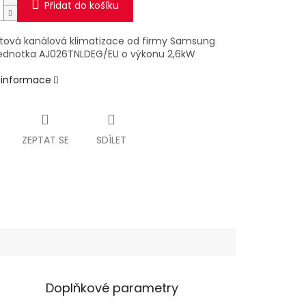
Přidat do košíku
litová kanálová klimatizace od firmy Samsung
 jednotka AJ026TNLDEG/EU o výkonu 2,6kW
í informace
ZEPTAT SE
SDÍLET
Doplňkové parametry