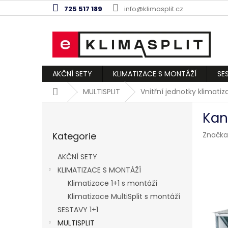
Přejít
725 517 189
info@klimasplit.cz
na
obsah
AKČNÍ SETY
KLIMATIZACE S MONTÁŽÍ
SE
Domů
MULTISPLIT
Vnitřní jednotky klimati
P
Kan
o
Přeskočit
s
Kategorie
Značka
kategorie
t
r
AKČNÍ SETY
a
KLIMATIZACE S MONTÁŽÍ
n
Klimatizace 1+1 s montáží
n
í
Klimatizace MultiSplit s montáží
p
SESTAVY 1+1
a
MULTISPLIT