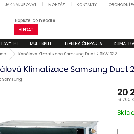
JAK NAKUPOVAT
MONTÁŽ
KONTAKTY
OBCHODNÍ P
HLEDAT
STAVY 1+1
MULTISPLIT
TEPELNÁ ČERPADLA
KLIMATIZ
zace
Kanálová Klimatizace Samsung Duct 2,6kW R32
álová Klimatizace Samsung Duct 2
:
Samsung
20 
16 700 
Měrná
Skl
cena: