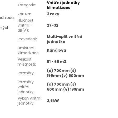
Vnitřní jednotky
Kategorie
:
klimatizace
Záruka
:
3 roky
odhledu,
Hlučnost
vnitřní -
27-32
ízkých
dB(A)
:
Multi-split vnitřní
Provedení
:
jednotka
Umístění
Kanálová
klimatizace
:
Velikost
51 - 65 m3
místnosti
:
(d) 700mm (š)
Rozměry
:
199mm (v) 600mm
Rozměry
(d) 700mm (š)
vnitřní
600mm (v) 199mm
jednotky
:
Výkon vnitřní
2,6kW
jednotky
: