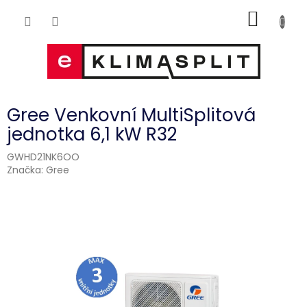
Přejít
NÁKUP
na
obsah
KOŠÍK
Gree Venkovní MultiSplitová
jednotka 6,1 kW R32
GWHD21NK6OO
Značka:
Gree