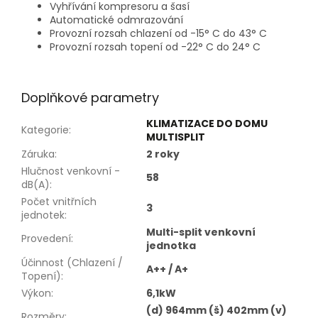
Vyhřívání kompresoru a šasí
Automatické odmrazování
Provozní rozsah chlazení od -15° C do 43° C
Provozní rozsah topení od -22° C do 24° C
Doplňkové parametry
KLIMATIZACE DO DOMU
Kategorie
:
MULTISPLIT
Záruka
:
2 roky
Hlučnost venkovní -
58
dB(A)
:
Počet vnitřních
3
jednotek
:
Multi-split venkovní
Provedení
:
jednotka
Účinnost (Chlazení /
A++ / A+
Topení)
:
Výkon
:
6,1kW
(d) 964mm (š) 402mm (v)
Rozměry
: