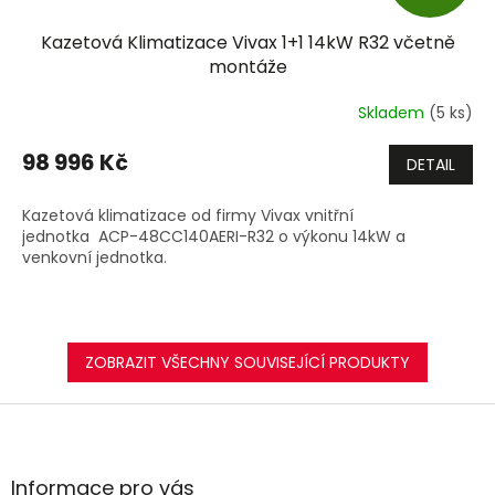
D
Kazetová Klimatizace Vivax 1+1 14kW R32 včetně
A
montáže
R
Skladem
(5 ks)
M
98 996 Kč
DETAIL
A
Kazetová klimatizace od firmy Vivax vnitřní
jednotka ACP-48CC140AERI-R32 o výkonu 14kW a
venkovní jednotka.
ZOBRAZIT VŠECHNY SOUVISEJÍCÍ PRODUKTY
Z
á
p
a
Informace pro vás