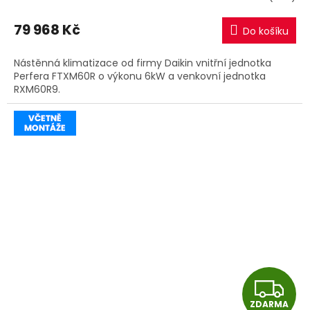
M
79 968 Kč
Do košíku
A
Nástěnná klimatizace od firmy Daikin vnitřní jednotka
Perfera FTXM60R o výkonu 6kW a venkovní jednotka
RXM60R9.
Z
ZDARMA