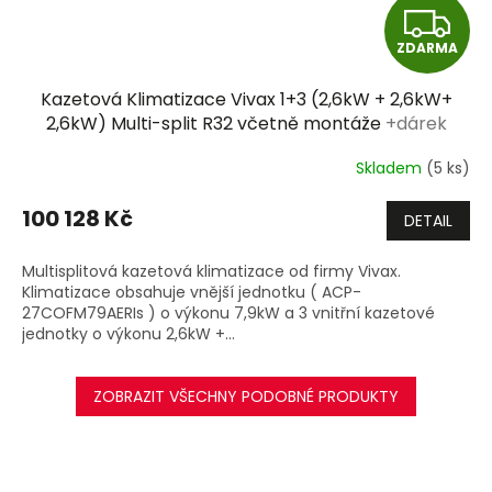
Z
ZDARMA
D
Kazetová Klimatizace Vivax 1+3 (2,6kW + 2,6kW+
A
2,6kW) Multi-split R32 včetně montáže
+dárek
zdarma
R
Skladem
(5 ks)
M
100 128 Kč
DETAIL
A
Multisplitová kazetová klimatizace od firmy Vivax.
Klimatizace obsahuje vnější jednotku ( ACP-
27COFM79AERIs ) o výkonu 7,9kW a 3 vnitřní kazetové
jednotky o výkonu 2,6kW +...
ZOBRAZIT VŠECHNY PODOBNÉ PRODUKTY