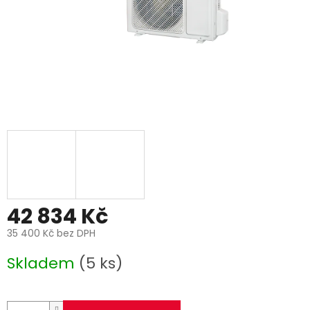
42 834 Kč
35 400 Kč bez DPH
Měrná
Skladem
(5 ks)
cena: