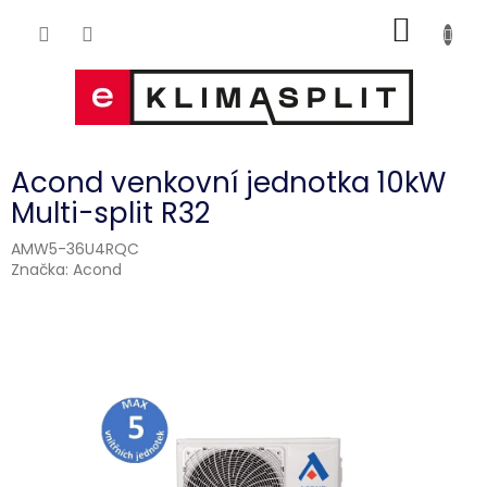
Přejít
NÁKUP
na
obsah
KOŠÍK
Acond venkovní jednotka 10kW
Multi-split R32
AMW5-36U4RQC
Značka:
Acond