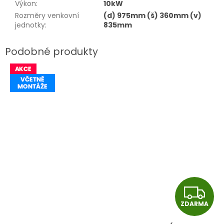
Výkon
:
10kW
Rozměry venkovní
(d) 975mm (š) 360mm (v)
jednotky
:
835mm
Z
ZDARMA
D