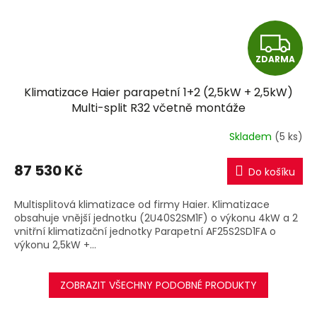
Z
ZDARMA
D
Klimatizace Haier parapetní 1+2 (2,5kW + 2,5kW)
A
Multi-split R32 včetně montáže
R
Skladem
(5 ks)
M
87 530 Kč
Do košíku
A
Multisplitová klimatizace od firmy Haier. Klimatizace
obsahuje vnější jednotku (2U40S2SM1F) o výkonu 4kW a 2
vnitřní klimatizační jednotky Parapetní AF25S2SD1FA o
výkonu 2,5kW +...
ZOBRAZIT VŠECHNY PODOBNÉ PRODUKTY