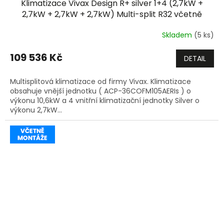
Klimatizace Vivax Design R+ silver 1+4 (2,7kW +
A
2,7kW + 2,7kW + 2,7kW) Multi-split R32 včetně
montáže
+dárek zdarma
R
Skladem
(5 ks)
M
109 536 Kč
DETAIL
A
Multisplitová klimatizace od firmy Vivax. Klimatizace
obsahuje vnější jednotku ( ACP-36COFM105AERIs ) o
výkonu 10,6kW a 4 vnitřní klimatizační jednotky Silver o
výkonu 2,7kW...