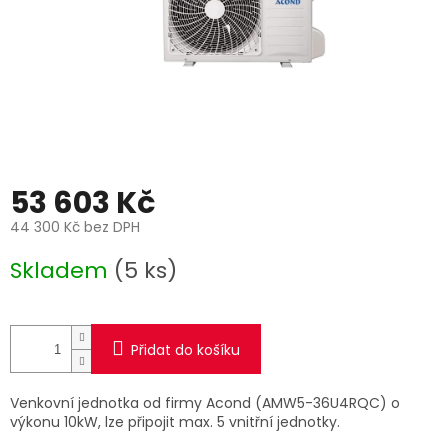
53 603 Kč
44 300 Kč bez DPH
Měrná
Skladem
(5 ks)
cena:
Přidat do košíku
Venkovní jednotka od firmy Acond (AMW5-36U4RQC)
o
výkonu 10kW, lze připojit max. 5 vnitřní jednotky.