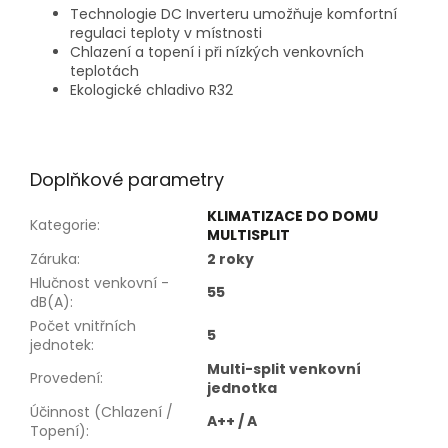
Technologie DC Inverteru umožňuje komfortní
regulaci teploty v místnosti
Chlazení a topení i při nízkých venkovních
teplotách
Ekologické chladivo R32
Doplňkové parametry
KLIMATIZACE DO DOMU
Kategorie
:
MULTISPLIT
Záruka
:
2 roky
Hlučnost venkovní -
55
dB(A)
:
Počet vnitřních
5
jednotek
:
Multi-split venkovní
Provedení
:
jednotka
Účinnost (Chlazení /
A++ / A
Topení)
: