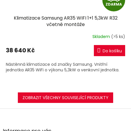
ZDARMA
D
Klimatizace Samsung AR35 WIFI 1+1 5,3kW R32
A
včetně montáže
R
Skladem
(>5 ks)
M
38 640 Kč
Do košíku
A
Nástěnná klimatizace od značky Samsung. Vnitřní
jednotka AR35 WiFi o výkonu 5,3kW a venkovní jednotka.
ZOBRAZIT VŠECHNY SOUVISEJÍCÍ PRODUKTY
Z
á
p
a
Informace pro vás