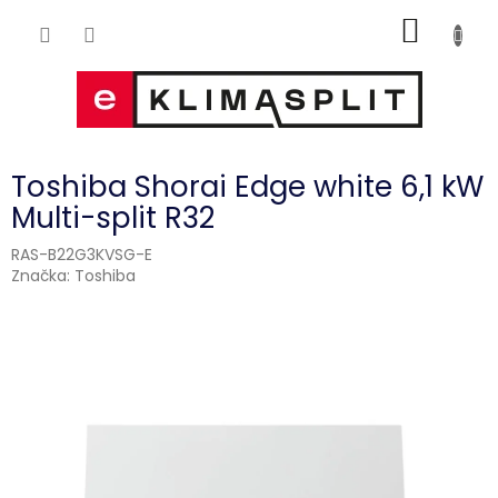
Přejít
NÁKUP
na
obsah
KOŠÍK
Toshiba Shorai Edge white 6,1 kW
Multi-split R32
RAS-B22G3KVSG-E
Značka:
Toshiba