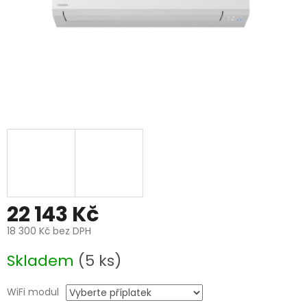
22 143 Kč
18 300 Kč
bez DPH
Měrná
Skladem
(5 ks)
cena:
WiFi modul