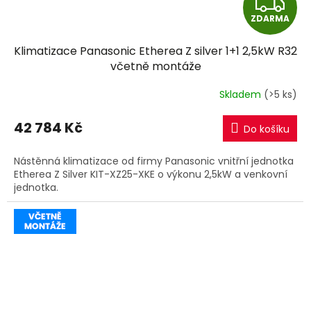
Z
ZDARMA
D
Klimatizace Panasonic Etherea Z silver 1+1 2,5kW R32
A
včetně montáže
R
Skladem
(>5 ks)
M
42 784 Kč
Do košíku
A
Nástěnná klimatizace od firmy Panasonic vnitřní jednotka
Etherea Z Silver KIT-XZ25-XKE o výkonu 2,5kW a venkovní
jednotka.