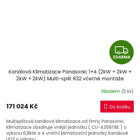
Z
ZDARMA
D
Kanálová Klimatizace Panasonic 1+4 (2kW + 2kW +
A
2kW + 2kW) Multi-split R32 včetně montáže
R
Skladem
(5 ks)
M
171 024 Kč
Do košíku
A
Multisplitová kanálová klimatizace od firmy Panasonic.
Klimatizace obsahuje vnější jednotku ( CU-4Z68TBE ) o
výkonu 6,8kW a 4 vnitřní klimatizační jednotky Kanálové
UD3 o výkonu...