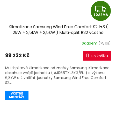
Z
ZDARMA
D
Klimatizace Samsung Wind Free Comfort S2 1+3 (
A
2kW + 2,5kW + 2,5kW ) Multi-split R32 včetně
montáže
R
Skladem
(>5 ks)
M
99 232 Kč
Do košíku
A
Multisplitová klimatizace od značky Samsung. Klimatizace
obsahuje vnější jednotku ( AJ068TXJ3KG/EU ) o výkonu
6,8kW a 2 vnitřní jednotky Samsung Wind Free Comfort
S2...