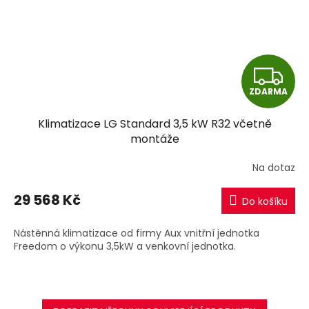
Z
ZDARMA
D
Klimatizace LG Standard 3,5 kW R32 včetně
A
montáže
R
Na dotaz
M
29 568 Kč
Do košíku
A
Nástěnná klimatizace od firmy Aux vnitřní jednotka
Freedom o výkonu 3,5kW a venkovní jednotka.