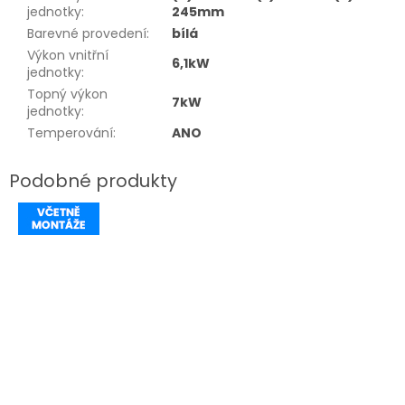
jednotky
:
245mm
Barevné provedení
:
bílá
Výkon vnitřní
6,1kW
jednotky
:
Topný výkon
7kW
jednotky
:
Temperování
:
ANO