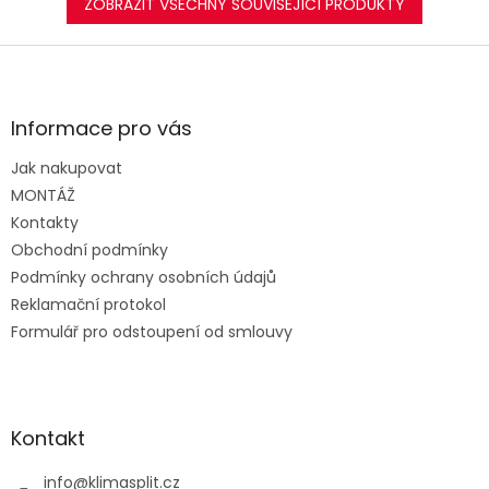
ZOBRAZIT VŠECHNY SOUVISEJÍCÍ PRODUKTY
Z
á
p
a
Informace pro vás
t
Jak nakupovat
í
MONTÁŽ
Kontakty
Obchodní podmínky
Podmínky ochrany osobních údajů
Reklamační protokol
Formulář pro odstoupení od smlouvy
Kontakt
info
@
klimasplit.cz