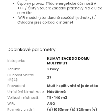
Úsporný provoz: Třída energetické účinnosti A
+++ / Čistý vzduch: Základní prachový filtr a Ultra
Pure filtr
WiFi modul (standardně součástí jednotky) /
Ovládaní přes aplikaci a internet
Doplňkové parametry
KLIMATIZACE DO DOMU
Kategorie
:
MULTISPLIT
Záruka
:
3 roky
Hlučnost vnitřní -
27
dB(A)
:
Provedení
:
Multi-split vnitřní jednotka
Umístění klimatizace
:
Nástěnná
Velikost místnosti
:
111 - 140 m3
WiFi
:
ANO
Rozměry vnitřní
(d) 1053mm (š) 320mm (v)