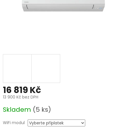
16 819 Kč
13 900 Kč
bez DPH
Měrná
Skladem
(5 ks)
cena:
WiFi modul