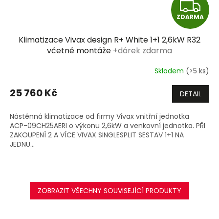
Z
ZDARMA
D
Klimatizace Vivax design R+ White 1+1 2,6kW R32
A
včetně montáže
+dárek zdarma
R
Skladem
(>5 ks)
M
25 760 Kč
DETAIL
A
Nástěnná klimatizace od firmy Vivax vnitřní jednotka
ACP-09CH25AERI o výkonu 2,6kW a venkovní jednotka. PŘI
ZAKOUPENÍ 2 A VÍCE VIVAX SINGLESPLIT SESTAV 1+1 NA
JEDNU...
ZOBRAZIT VŠECHNY SOUVISEJÍCÍ PRODUKTY
Z