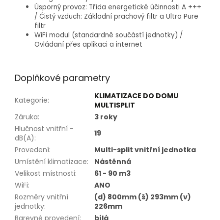
Úsporný provoz: Třída energetické účinnosti A +++
/ Čistý vzduch: Základní prachový
filtr a Ultra Pure
filtr
WiFi modul (standardně součástí jednotky) /
Ovládaní přes aplikaci a internet
Doplňkové parametry
KLIMATIZACE DO DOMU
Kategorie
:
MULTISPLIT
Záruka
:
3 roky
Hlučnost vnitřní -
19
dB(A)
:
Provedení
:
Multi-split vnitřní jednotka
Umístění klimatizace
:
Nástěnná
Velikost místnosti
:
61 - 90 m3
WiFi
:
ANO
Rozměry vnitřní
(d) 800mm (š) 293mm (v)
jednotky
:
226mm
Barevné provedení
:
bílá