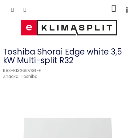
Přejít
NÁKUP
na
obsah
KOŠÍK
Toshiba Shorai Edge white 3,5
kW Multi-split R32
RAS-B13G3KVSG-E
Značka:
Toshiba