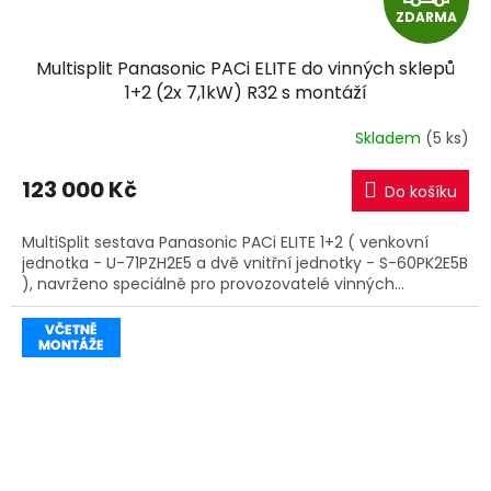
ZDARMA
D
Multisplit Panasonic PACi ELITE do vinných sklepů
A
1+2 (2x 7,1kW) R32 s montáží
R
Skladem
(5 ks)
M
123 000 Kč
Do košíku
A
MultiSplit sestava Panasonic PACi ELITE 1+2 ( venkovní
jednotka - U-71PZH2E5 a dvě vnitřní jednotky - S-60PK2E5B
), navrženo speciálně pro provozovatelé vinných...