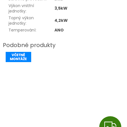
Výkon vnitřní
3,5kW
jednotky
:
Topný výkon
4,2kW
jednotky
:
Temperování
:
ANO
Z