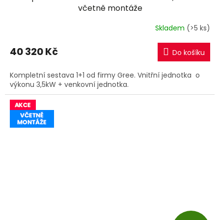
A
včetně montáže
R
Skladem
(>5 ks)
M
40 320 Kč
Do košíku
A
Kompletní sestava 1+1 od firmy Gree. Vnitřní jednotka o
výkonu 3,5kW + venkovní jednotka.