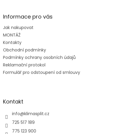
á
p
a
Informace pro vás
t
Jak nakupovat
í
MONTÁŽ
Kontakty
Obchodní podmínky
Podmínky ochrany osobních údajů
Reklamační protokol
Formulář pro odstoupení od smlouvy
Kontakt
info
@
klimasplit.cz
725 517 189
775 123 900