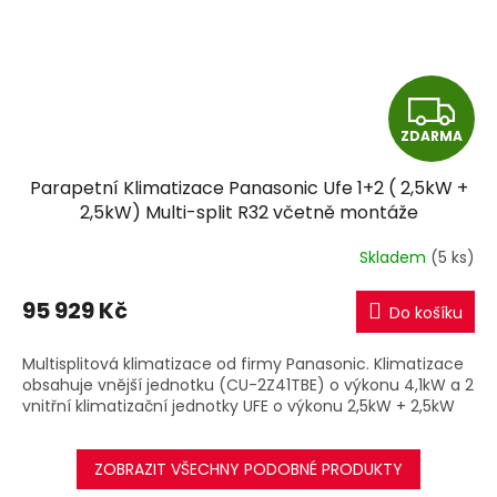
Z
ZDARMA
D
Parapetní Klimatizace Panasonic Ufe 1+2 ( 2,5kW +
A
2,5kW) Multi-split R32 včetně montáže
R
Skladem
(5 ks)
M
95 929 Kč
Do košíku
A
Multisplitová klimatizace od firmy Panasonic. Klimatizace
obsahuje vnější jednotku (CU-2Z41TBE) o výkonu 4,1kW a 2
vnitřní klimatizační jednotky UFE o výkonu 2,5kW + 2,5kW
ZOBRAZIT VŠECHNY PODOBNÉ PRODUKTY