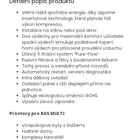
Detailní popis produktu
Velmi nízká spotřeba energie, díky úsporné
invertorové technologii, která plynule řídí
výkon kompresoru
Instalace na stěnu nebo pod okno
Dva výdechy pro maximální komfort uživatele:
spodní výdech simuluje podlahové topení
horní výdech pro přirozené proudění vzduchu
Účinný fi ltrační systém “Pure-Flow”
Pasivní filtrace a filtry s bioaktivními látkami
Tichý provoz a variabilní přívod rozvodů
Automatický restart, servisní diagnostika
Infra dálkový ovladač
Ovládací panel s LED displejem přímo na
jednotce
Splňuje ekologickou směrnici ROHS
Výrobní závod Japonsko
Prostory pro RAS MULTI:
vícepokojové byty s lodžiemi
rodinné domy
komplexy kanceláří