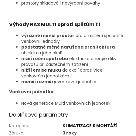
prostory skladové i nevýrobní povahy
Výhody RAS MULTI oproti splitům 1:1
výrazně menší prostor
pro umístění společné
venkovní jednotky
podstatně méně narušena architektura
objektu a jeho okolí
nižší roční spotřeba
elektrické energie díky
provozu při částečném zatížení
nižší emise hluku
do okolí oproti více
venkovním jednotkám
menší rozměry
venkovní jednotky
Venkovní jednotka:
Nová generace Multi venkovních jednotek
Doplňkové parametry
Kategorie
:
KLIMATIZACE S MONTÁŽÍ
Záruka
:
3 roky