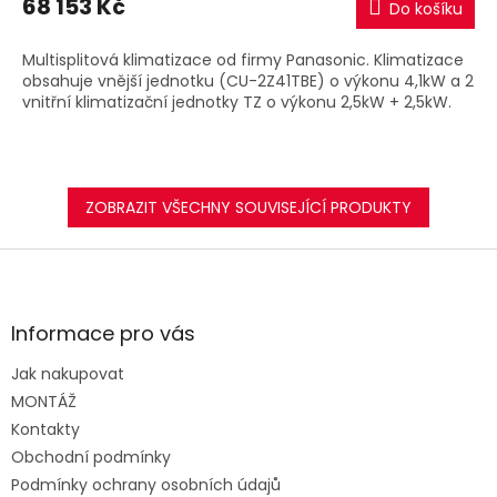
68 153 Kč
Do košíku
A
Multisplitová klimatizace od firmy Panasonic. Klimatizace
obsahuje vnější jednotku (CU-2Z41TBE) o výkonu 4,1kW a 2
vnitřní klimatizační jednotky TZ o výkonu 2,5kW + 2,5kW.
ZOBRAZIT VŠECHNY SOUVISEJÍCÍ PRODUKTY
Z
á
p
a
Informace pro vás
t
Jak nakupovat
í
MONTÁŽ
Kontakty
Obchodní podmínky
Podmínky ochrany osobních údajů