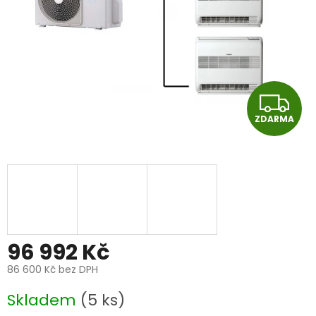
Z
ZDARMA
D
A
R
M
A
96 992 Kč
86 600 Kč
bez DPH
Měrná
Skladem
(5 ks)
cena: