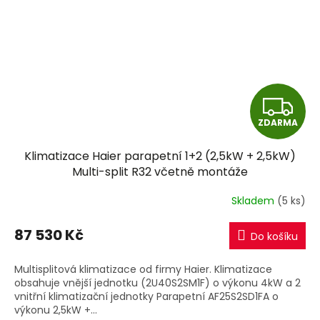
Z
ZDARMA
D
Klimatizace Haier parapetní 1+2 (2,5kW + 2,5kW)
A
Multi-split R32 včetně montáže
R
Skladem
(5 ks)
M
87 530 Kč
Do košíku
A
Multisplitová klimatizace od firmy Haier. Klimatizace
obsahuje vnější jednotku (2U40S2SM1F) o výkonu 4kW a 2
vnitřní klimatizační jednotky Parapetní AF25S2SD1FA o
výkonu 2,5kW +...