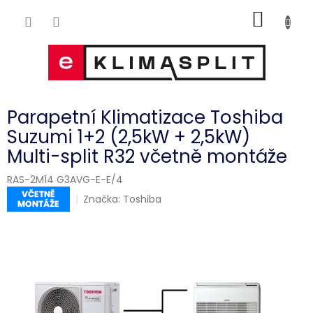
Přejít
NÁKUP
na
obsah
KOŠÍK
Parapetní Klimatizace Toshiba
Suzumi 1+2 (2,5kW + 2,5kW)
Multi-split R32 včetně montáže
RAS-2M14 G3AVG-E-E/4
Značka:
Toshiba