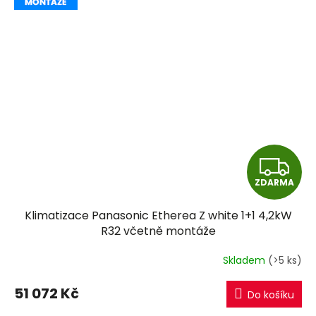
Z
ZDARMA
D
Klimatizace Panasonic Etherea Z white 1+1 4,2kW
A
R32 včetně montáže
R
Skladem
(>5 ks)
M
51 072 Kč
Do košíku
A