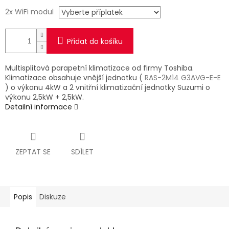
2x WiFi modul
Přidat do košíku
Multisplitová parapetní klimatizace od firmy Toshiba.
Klimatizace obsahuje vnější jednotku (
RAS-2M14 G3AVG-E-E
) o výkonu 4kW a 2 vnitřní klimatizační jednotky Suzumi o
výkonu 2,5kW + 2,5kW.
Detailní informace
ZEPTAT SE
SDÍLET
Popis
Diskuze