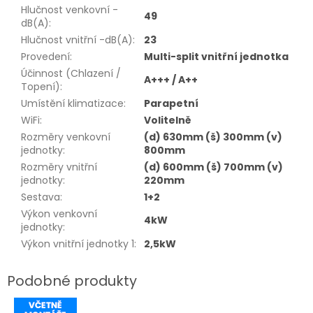
Hlučnost venkovní -
49
dB(A)
:
Hlučnost vnitřní -dB(A)
:
23
Provedení
:
Multi-split vnitřní jednotka
Účinnost (Chlazení /
A+++ / A++
Topení)
:
Umístění klimatizace
:
Parapetní
WiFi
:
Volitelně
Rozměry venkovní
(d) 630mm (š) 300mm (v)
jednotky
:
800mm
Rozměry vnitřní
(d) 600mm (š) 700mm (v)
jednotky
:
220mm
Sestava
:
1+2
Výkon venkovní
4kW
jednotky
:
Výkon vnitřní jednotky 1
:
2,5kW