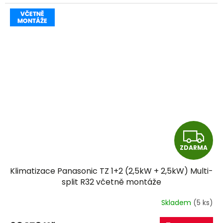
Z
ZDARMA
D
Klimatizace Panasonic TZ 1+2 (2,5kW + 2,5kW) Multi-
A
split R32 včetně montáže
R
Skladem
(5 ks)
M