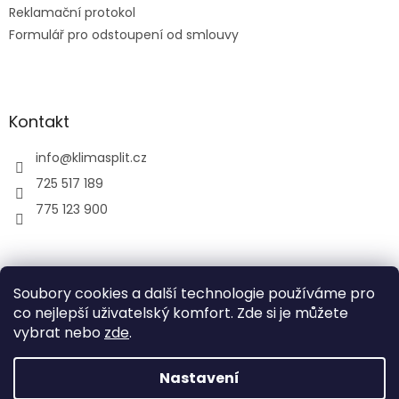
Reklamační protokol
Formulář pro odstoupení od smlouvy
Kontakt
info
@
klimasplit.cz
725 517 189
775 123 900
air-cool
Soubory cookies a další technologie používáme pro
co nejlepší uživatelský komfort. Zde si je můžete
vybrat nebo
zde
.
Vytvořil Shoptet
Nastavení