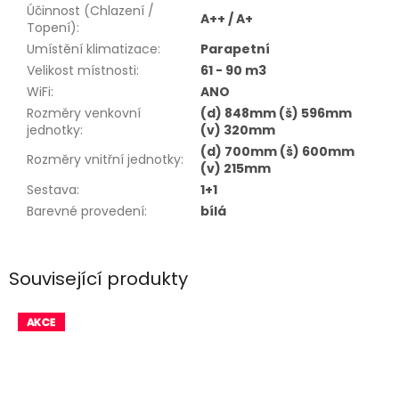
Účinnost (Chlazení /
A++ / A+
Topení)
:
Umístění klimatizace
:
Parapetní
Velikost místnosti
:
61 - 90 m3
WiFi
:
ANO
Rozměry venkovní
(d) 848mm (š) 596mm
jednotky
:
(v) 320mm
(d) 700mm (š) 600mm
Rozměry vnitřní jednotky
:
(v) 215mm
Sestava
:
1+1
Barevné provedení
:
bílá
Související produkty