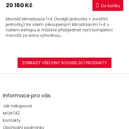
M
20 160 Kč
Do košíku
A
Montáž klimatizace 1+4 (1vnější jednotka + 4vnitřní
jednotky) Ke všem zakoupeným klimatizacím 1+4 v
našem eshopu si můžete přiobjednat nyní kompletní
montáž za extra výhodnou...
ZOBRAZIT VŠECHNY SOUVISEJÍCÍ PRODUKTY
Z
á
p
a
Informace pro vás
t
Jak nakupovat
í
MONTÁŽ
Kontakty
Obchodní podmínky