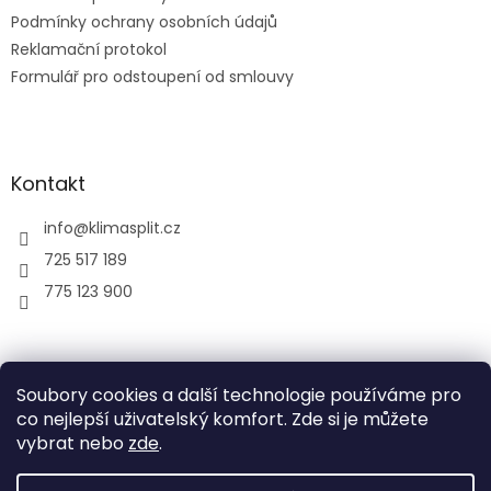
Podmínky ochrany osobních údajů
Reklamační protokol
Formulář pro odstoupení od smlouvy
Kontakt
info
@
klimasplit.cz
725 517 189
775 123 900
air-cool
Soubory cookies a další technologie používáme pro
co nejlepší uživatelský komfort. Zde si je můžete
vybrat nebo
zde
.
Vytvořil Shoptet