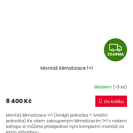
Z
ZDARMA
D
Montáž klimatizace 1+1
A
R
Skladem
(>5 ks)
M
8 400 Kč
Do košíku
A
Montáž klimatizace 1+1 (1vnější jednotka + 1vnitřní
jednotka) Ke všem zakoupeným klimatizacím 1+1 v našem
eshopu si můžete přiobjednat nyní kompletní montáž za
extra výhodnou...