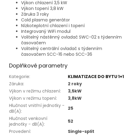
Výkon chlazení 3,5 kW
Výkon topení 3,8 kW
Záruka 3 roky
Cold plasma generátor
Nízkoteplotní chlazení i topení
Integrovaný WiFi modul
Volitelný nástěnný ovladač SWC-02 s týdenním
časovačem
Volitelný centrální ovladač s týdenním
časovačem SCC-16 nebo SCC-36
Doplňkové parametry
Kategorie
:
KLIMATIZACE DO BYTU 1+1
Záruka
:
2 roky
Výkon v režimu chlazení
:
3,5kW
Výkon v režimu topení
:
3,8kW
Hlučnost vnitřní jednotky -
25
dB(A)
:
Hlučnost venkovní
52
jednotky - dB(A)
:
Provedení
:
Single-split