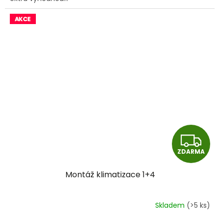
Z
ZDARMA
D
Montáž klimatizace 1+4
A
R
Skladem
(>5 ks)