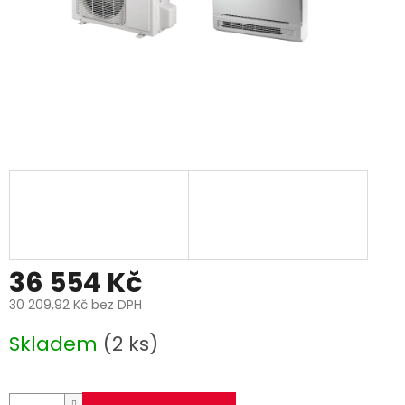
36 554 Kč
30 209,92 Kč bez DPH
Měrná
Skladem
(2 ks)
cena: