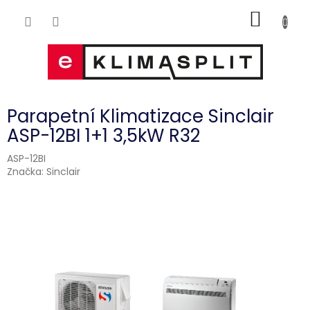
Přejít
NÁKUP
na
obsah
KOŠÍK
Parapetní Klimatizace Sinclair
ASP-12BI 1+1 3,5kW R32
ASP-12BI
Značka:
Sinclair