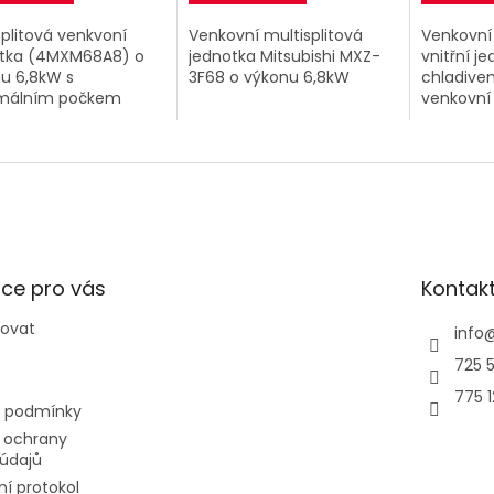
Splitová venkvoní
Venkovní multisplitová
Venkovní 
otka (4MXM68A8) o
jednotka Mitsubishi MXZ-
vnitřní je
u 6,8kW s
3F68 o výkonu 6,8kW
chladive
málním počkem
venkovní
ních jednotek 4.
ce pro vás
Kontak
povat
info
725 5
775 
 podmínky
 ochrany
údajů
í protokol