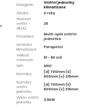
Vnitřní jednotky
Kategorie
:
klimatizace
Záruka
:
2 roky
Hlučnost
vnitřní -
25
ve
dB(A)
:
Multi-split vnitřní
Provedení
:
jednotka
Umístění
Parapetní
klimatizace
:
Velikost
61 - 90 m3
místnosti
:
WiFi
:
ANO
(d) 700mm (š)
Rozměry
:
600mm (v) 215mm
Rozměry
(d) 700mm (š)
vnitřní
600mm (v) 215mm
jednotky
:
Výkon vnitřní
3,5kW
jednotky
: