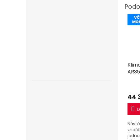
Klim
AR35
včet
44 
D
Nástě
značk
jedno