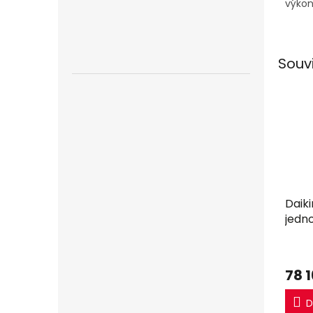
výkon
jedno
Souv
Daik
jedn
78 
D