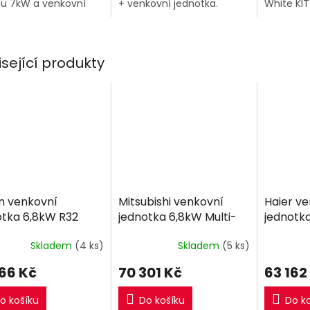
u 7kW a venkovní
+ venkovní jednotka.
White KI
tka.
výkonu 4
jednotka.
isející produkty
in venkovní
Mitsubishi venkovní
Haier v
otka 6,8kW R32
jednotka 6,8kW Multi-
jednotk
split R32
Skladem
(4 ks)
Skladem
(5 ks)
166 Kč
70 301 Kč
63 162
o košíku
Do košíku
Do k