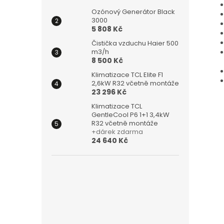
Ozónový Generátor Black
3000
5 808 Kč
Čistička vzduchu Haier 500
m3/h
8 500 Kč
Klimatizace TCL Elite F1
2,6kW R32 včetně montáže
23 296 Kč
Klimatizace TCL
GentleCool P6 1+1 3,4kW
R32 včetně montáže
+dárek zdarma
24 640 Kč