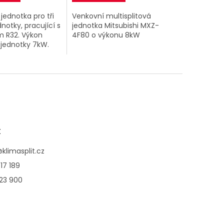
jednotka pro tři
Venkovní multisplitová
dnotky, pracující s
jednotka Mitsubishi MXZ-
m R32. Výkon
4F80 o výkonu 8kW
 jednotky 7kW.
t
@
klimasplit.cz
17 189
123 900