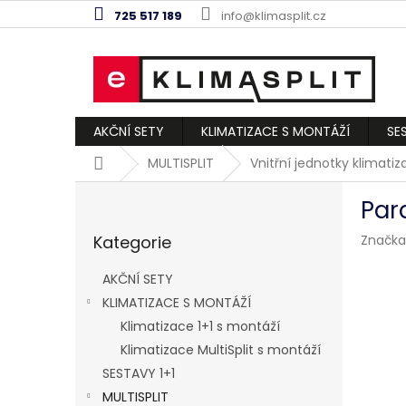
Přejít
725 517 189
info@klimasplit.cz
na
obsah
AKČNÍ SETY
KLIMATIZACE S MONTÁŽÍ
SE
Domů
MULTISPLIT
Vnitřní jednotky klimati
P
Par
o
Přeskočit
s
Kategorie
Značka
kategorie
t
r
AKČNÍ SETY
a
KLIMATIZACE S MONTÁŽÍ
n
Klimatizace 1+1 s montáží
n
í
Klimatizace MultiSplit s montáží
p
SESTAVY 1+1
a
MULTISPLIT