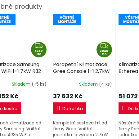
Z
Z
ZDAR
D
ZDAR
D
MA
MA
A
A
atizace Samsung
Parapetní Klimatizace
Klimati
R
R
 WIFI 1+1 7kW R32
Gree Console 1+1 2,7kW
Etherea 
M
M
ně montáže
R32 včetně montáže
4,2kW R
A
A
Skladem
(>5 ks)
Skladem
(4 ks)
montáž
352 Kč
37 632 Kč
51 072
o košíku
Do košíku
Do k
nná klimatizace od
Kompletní sestava 1+1 od
Nástěnná
y Samsung. Vnitřní
firmy Gree. Vnitřní
firmy Pan
tka AR35 WiFi o
jednotka o výkonu 2,7kW
jednotka 