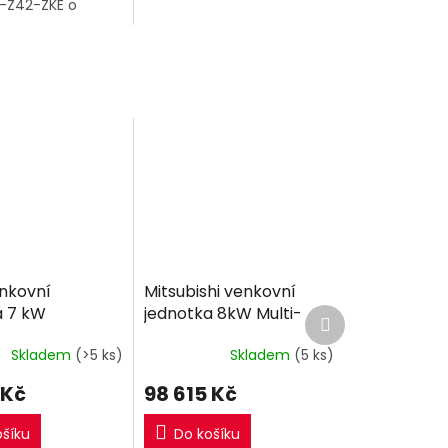
T-Z42-ZKE o
jednotka.
,2kW a venkovní
enkovní
Mitsubishi venkovní
a 7 kW
jednotka 8kW Multi-
Další
produkt
split R32
Skladem
(>5 ks)
Skladem
(5 ks)
 Kč
98 615 Kč
ošíku
Do košíku