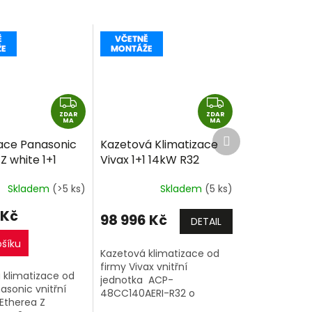
Z
Z
ZDAR
D
ZDAR
D
MA
MA
Další
A
A
zace Panasonic
Kazetová Klimatizace
produkt
R
R
Z white 1+1
Vivax 1+1 14kW R32
M
M
32 včetně
včetně montáže
A
A
Skladem
(>5 ks)
Skladem
(5 ks)
e
 Kč
98 996 Kč
DETAIL
ošíku
Kazetová klimatizace od
firmy Vivax vnitřní
 klimatizace od
jednotka ACP-
asonic vnitřní
48CC140AERI-R32 o
Etherea Z
výkonu 14kW a venkovní