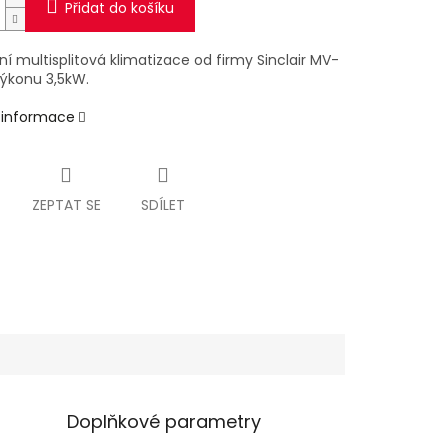
Přidat do košíku
í multisplitová klimatizace od firmy Sinclair MV-
výkonu 3,5kW.
í informace
ZEPTAT SE
SDÍLET
Doplňkové parametry