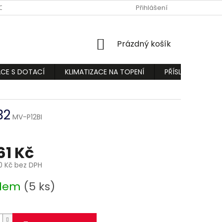
ODMÍNKY
PODMÍNKY OCHRANY OSOBNÍCH ÚDAJŮ
Přihlášení
REKLAMA
NÁKUPNÍ
Prázdný košík
KOŠÍK
ACE S DOTACÍ
KLIMATIZACE NA TOPENÍ
PŘÍSLUŠENSTVÍ
32
MV-P12BI
61 Kč
0 Kč bez DPH
adem
(5 ks)