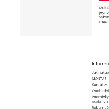
Multi
jedn
výkon
maxi
vnitř
Z
á
p
a
t
Informa
í
Jak naku
MONTÁŽ
Kontakty
Obchodní
Podmínky
osobních 
Reklamačn