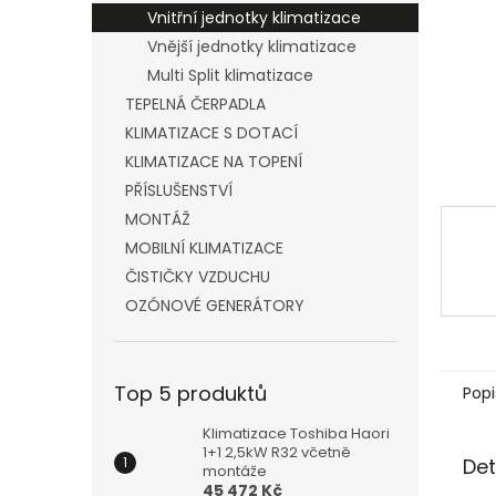
n
Vnitřní jednotky klimatizace
e
Vnější jednotky klimatizace
l
Multi Split klimatizace
TEPELNÁ ČERPADLA
KLIMATIZACE S DOTACÍ
KLIMATIZACE NA TOPENÍ
PŘÍSLUŠENSTVÍ
MONTÁŽ
MOBILNÍ KLIMATIZACE
ČISTIČKY VZDUCHU
OZÓNOVÉ GENERÁTORY
Top 5 produktů
Popi
Klimatizace Toshiba Haori
1+1 2,5kW R32 včetně
Det
montáže
45 472 Kč