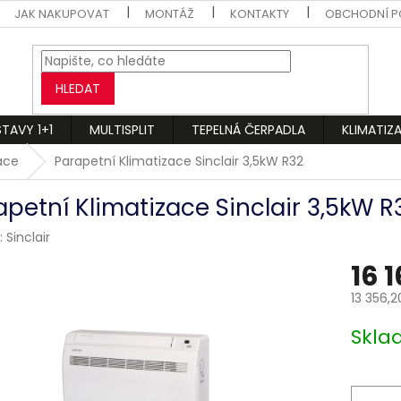
JAK NAKUPOVAT
MONTÁŽ
KONTAKTY
OBCHODNÍ P
HLEDAT
STAVY 1+1
MULTISPLIT
TEPELNÁ ČERPADLA
KLIMATIZ
zace
Parapetní Klimatizace Sinclair 3,5kW R32
apetní Klimatizace Sinclair 3,5kW R
:
Sinclair
16 1
13 356,2
Měrná
Skl
cena: