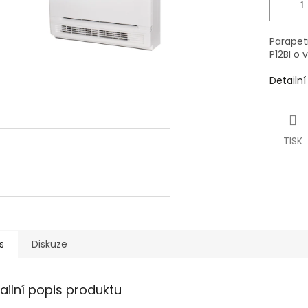
Parapetn
P12BI o 
Detailn
TISK
s
Diskuze
ailní popis produktu