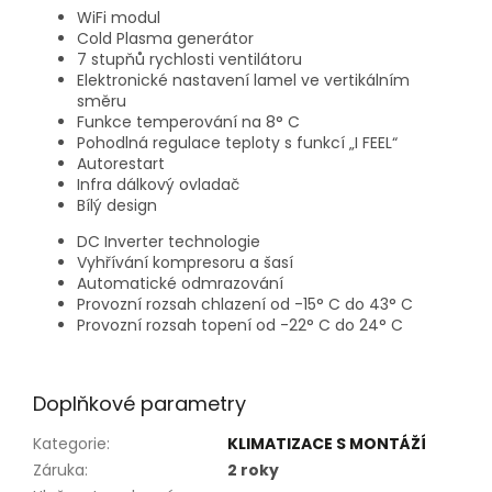
WiFi modul
Cold Plasma generátor
7 stupňů rychlosti ventilátoru
Elektronické nastavení lamel ve vertikálním
směru
Funkce temperování na 8° C
Pohodlná regulace teploty s funkcí „I FEEL“
Autorestart
Infra dálkový ovladač
Bílý design
DC Inverter technologie
Vyhřívání kompresoru a šasí
Automatické odmrazování
Provozní rozsah chlazení od -15° C do 43° C
Provozní rozsah topení od -22° C do 24° C
Doplňkové parametry
Kategorie
:
KLIMATIZACE S MONTÁŽÍ
Záruka
:
2 roky