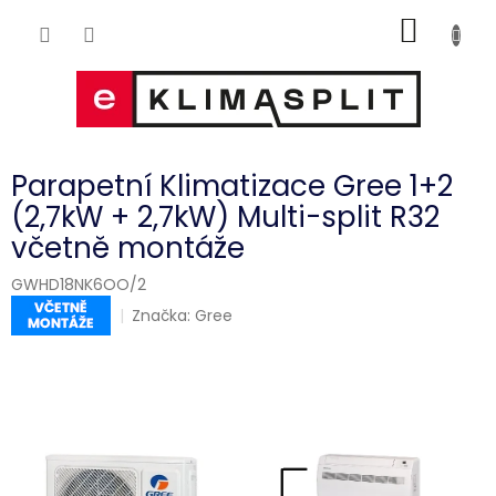
Přejít
NÁKUP
na
obsah
KOŠÍK
Parapetní Klimatizace Gree 1+2
(2,7kW + 2,7kW) Multi-split R32
včetně montáže
GWHD18NK6OO/2
Značka:
Gree