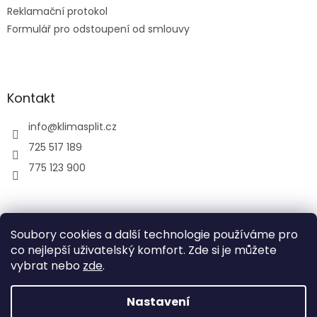
Reklamační protokol
Formulář pro odstoupení od smlouvy
Kontakt
info
@
klimasplit.cz
725 517 189
775 123 900
air-cool
Soubory cookies a další technologie používáme pro
co nejlepší uživatelský komfort. Zde si je můžete
vybrat nebo
zde
.
Vytvořil Shoptet
Nastavení