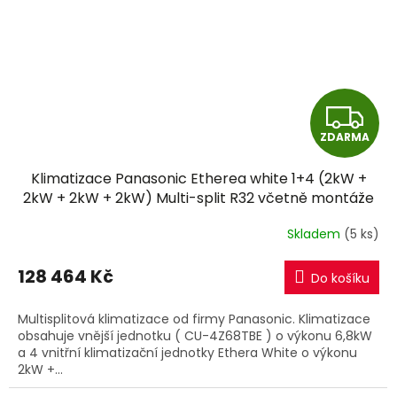
Z
ZDARMA
D
Klimatizace Panasonic Etherea white 1+4 (2kW +
A
2kW + 2kW + 2kW) Multi-split R32 včetně montáže
R
Skladem
(5 ks)
M
128 464 Kč
Do košíku
A
Multisplitová klimatizace od firmy Panasonic. Klimatizace
obsahuje vnější jednotku ( CU-4Z68TBE ) o výkonu 6,8kW
a 4 vnitřní klimatizační jednotky Ethera White o výkonu
2kW +...