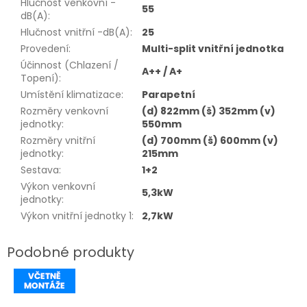
Hlučnost venkovní -
55
dB(A)
:
Hlučnost vnitřní -dB(A)
:
25
Provedení
:
Multi-split vnitřní jednotka
Účinnost (Chlazení /
A++ / A+
Topení)
:
Umístění klimatizace
:
Parapetní
Rozměry venkovní
(d) 822mm (š) 352mm (v)
jednotky
:
550mm
Rozměry vnitřní
(d) 700mm (š) 600mm (v)
jednotky
:
215mm
Sestava
:
1+2
Výkon venkovní
5,3kW
jednotky
:
Výkon vnitřní jednotky 1
:
2,7kW