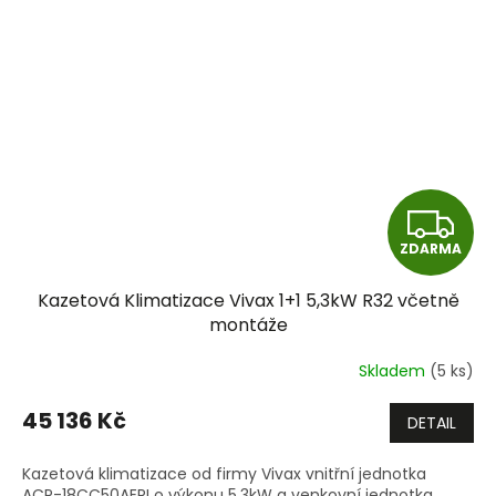
Z
ZDARMA
D
Kazetová Klimatizace Vivax 1+1 5,3kW R32 včetně
A
montáže
R
Skladem
(5 ks)
M
45 136 Kč
DETAIL
A
Kazetová klimatizace od firmy Vivax vnitřní jednotka
ACP-18CC50AERI o výkonu 5,3kW a venkovní jednotka.