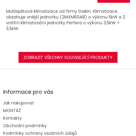
A
Multisplitová klimatizace od firmy Daikin. Klimatizace
obsahuje vnější jednotku (2MXM50A8) o výkonu 5kW a 2
vnitřní klimatizační jednotky Perfera o výkonu 3,5kW +
3,5kW.
ZOBRAZIT VŠECHNY SOUVISEJÍCÍ PRODUKTY
Z
á
p
a
Informace pro vás
t
Jak nakupovat
í
MONTÁŽ
Kontakty
Obchodní podmínky
Podmínky ochrany osobních údajů