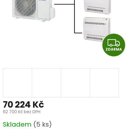
Z
ZDARMA
D
A
R
M
A
70 224 Kč
62 700 Kč bez DPH
Měrná
Skladem
(5 ks)
cena: