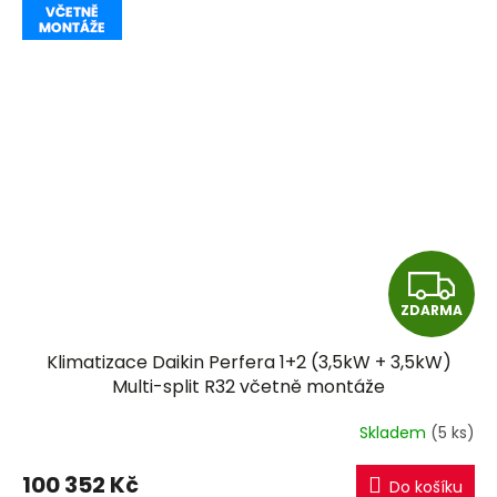
Z
ZDARMA
D
Klimatizace Daikin Perfera 1+2 (3,5kW + 3,5kW)
A
Multi-split R32 včetně montáže
R
Skladem
(5 ks)
M
100 352 Kč
Do košíku