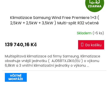
Z
ZDARMA
D
Klimatizace Samsung Wind Free Premiere 1+3 (
A
2,5kW + 2,5kW + 3,5kW ) Multi-split R32 včetně
montáže
R
Skladem
(>5 ks)
M
139 740,16 Kč
Do košíku
A
Multisplitová klimatizace od firmy Samsung. Klimatizace
obsahuje vnější jednotku ( AJ068TXJ3KG/EU ) o výkonu
6,8kW a 3 vnitřní klimatizační jednotky o výkonu ...