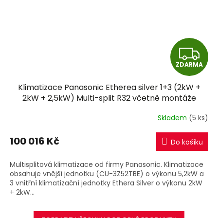
Z
ZDARMA
D
Klimatizace Panasonic Etherea silver 1+3 (2kW +
A
2kW + 2,5kW) Multi-split R32 včetně montáže
R
Skladem
(5 ks)
M
100 016 Kč
Do košíku
A
Multisplitová klimatizace od firmy Panasonic. Klimatizace
obsahuje vnější jednotku (CU-3Z52TBE) o výkonu 5,2kW a
3 vnitřní klimatizační jednotky Ethera Silver o výkonu 2kW
+ 2kW...