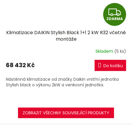
Z
ZDARMA
D
Klimatizace DAIKIN Stylish Black 1+1 2 kW R32 včetně
A
montáže
R
Skladem
(5 ks)
M
68 432 Kč
Do košíku
A
Nástěnná klimatizace od značky Daikin vnitřní jednotka
Stylish black o výkonu 2kW a venkovní jednotka.
ZOBRAZIT VŠECHNY SOUVISEJÍCÍ PRODUKTY
Z