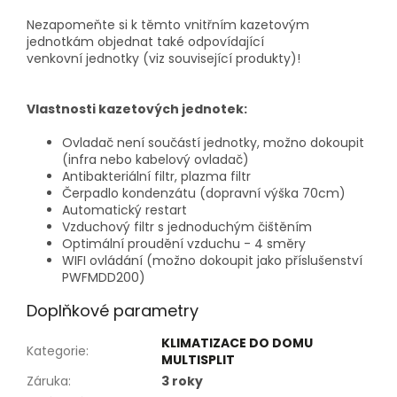
Nezapomeňte si k těmto vnitřním kazetovým
jednotkám objednat také
odpovídající
venkovní jednotky (viz související produkty)
!
Vlastnosti kazetových jednotek:
Ovladač není součástí jednotky, možno dokoupit
(infra nebo kabelový ovladač)
Antibakteriální filtr, plazma filtr
Čerpadlo kondenzátu (dopravní výška 70cm)
Automatický restart
Vzduchový filtr s jednoduchým čištěním
Optimální proudění vzduchu - 4 směry
WIFI ovládání (možno dokoupit jako příslušenství
PWFMDD200)
Doplňkové parametry
KLIMATIZACE DO DOMU
Kategorie
:
MULTISPLIT
Záruka
:
3 roky