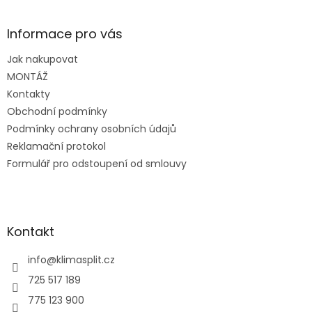
á
p
a
Informace pro vás
t
Jak nakupovat
í
MONTÁŽ
Kontakty
Obchodní podmínky
Podmínky ochrany osobních údajů
Reklamační protokol
Formulář pro odstoupení od smlouvy
Kontakt
info
@
klimasplit.cz
725 517 189
775 123 900