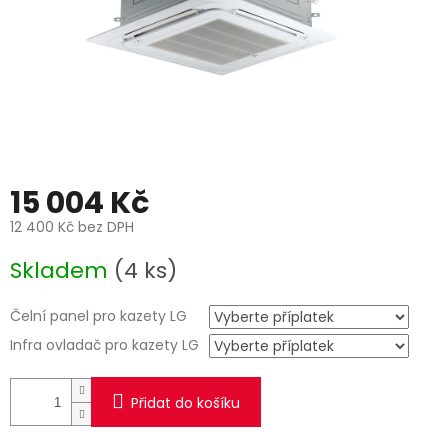
15 004 Kč
12 400 Kč
bez DPH
Měrná
Skladem
(4 ks)
cena:
Čelní panel pro kazety LG
Infra ovladač pro kazety LG
Přidat do košíku