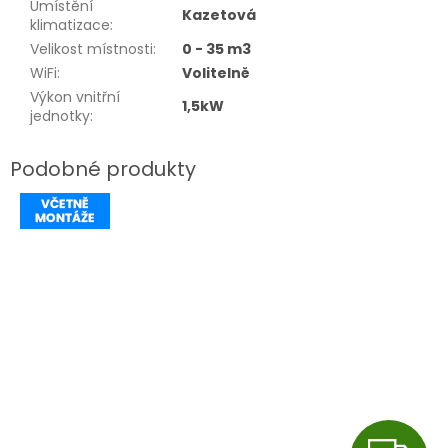
Umístění
Kazetová
klimatizace
:
Velikost místnosti
:
0 - 35 m3
WiFi
:
Volitelně
Výkon vnitřní
1,5kW
jednotky
: