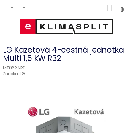
Přejít
NÁKUP
na
obsah
KOŠÍK
LG Kazetová 4-cestná jednotka
Multi 1,5 kW R32
MT06R.NR0
Značka:
LG