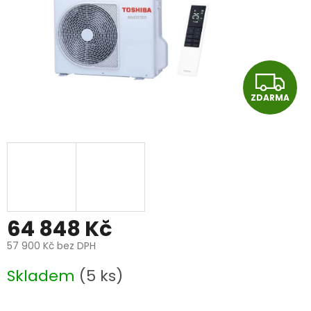
Z
ZDARMA
D
A
R
M
A
64 848 Kč
57 900 Kč bez DPH
Měrná
Skladem
(5 ks)
cena: