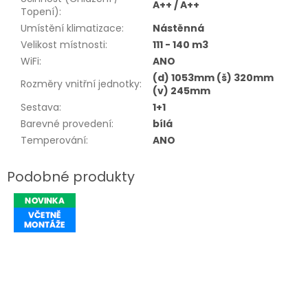
A++ / A++
Topení)
:
Umístění klimatizace
:
Nástěnná
Velikost místnosti
:
111 - 140 m3
WiFi
:
ANO
(d) 1053mm (š) 320mm
Rozměry vnitřní jednotky
:
(v) 245mm
Sestava
:
1+1
Barevné provedení
:
bílá
Temperování
:
ANO