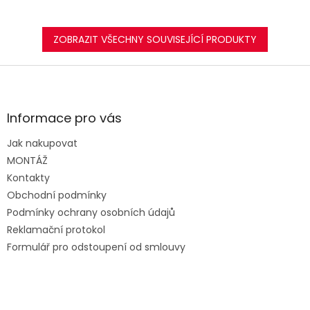
ZOBRAZIT VŠECHNY SOUVISEJÍCÍ PRODUKTY
Z
á
p
a
Informace pro vás
t
Jak nakupovat
í
MONTÁŽ
Kontakty
Obchodní podmínky
Podmínky ochrany osobních údajů
Reklamační protokol
Formulář pro odstoupení od smlouvy