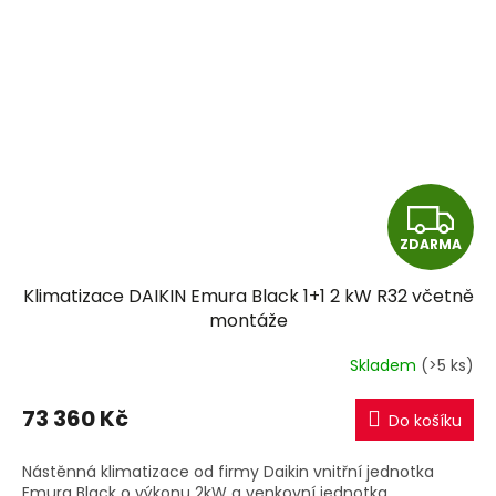
Z
ZDARMA
D
Klimatizace DAIKIN Emura Black 1+1 2 kW R32 včetně
A
montáže
R
Skladem
(>5 ks)
M
73 360 Kč
Do košíku
A
Nástěnná klimatizace od firmy Daikin vnitřní jednotka
Emura Black o výkonu 2kW a venkovní jednotka.