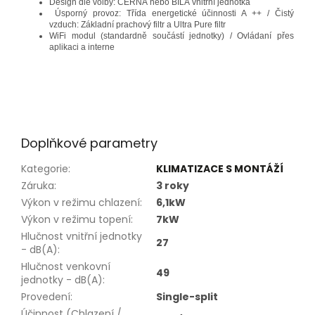
Design dle volby: ČERNÁ nebo BÍLÁ vnitřní jednotka
Úsporný provoz: Třída energetické účinnosti A ++ / Čistý
vzduch: Základní prachový filtr a Ultra Pure filtr
WiFi modul (standardně součástí jednotky) / Ovládaní přes
aplikaci a interne
Doplňkové parametry
Kategorie
:
KLIMATIZACE S MONTÁŽÍ
Záruka
:
3 roky
Výkon v režimu chlazení
:
6,1kW
Výkon v režimu topení
:
7kW
Hlučnost vnitřní jednotky
27
- dB(A)
:
Hlučnost venkovní
49
jednotky - dB(A)
:
Provedení
:
Single-split
Účinnost (Chlazení /