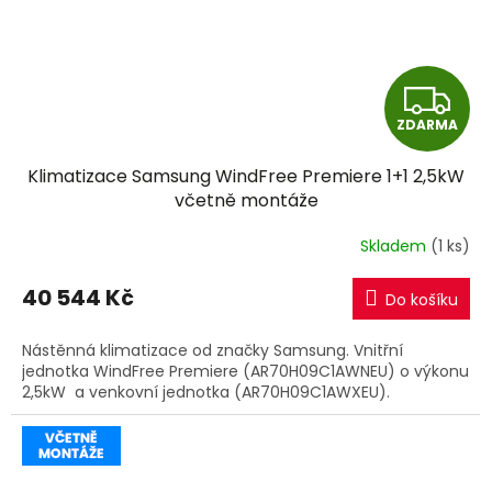
Z
ZDARMA
D
Klimatizace Samsung WindFree Premiere 1+1 2,5kW
A
včetně montáže
R
Skladem
(1 ks)
M
40 544 Kč
Do košíku
A
Nástěnná klimatizace od značky Samsung. Vnitřní
jednotka WindFree Premiere (AR70H09C1AWNEU) o výkonu
2,5kW a venkovní jednotka (AR70H09C1AWXEU).