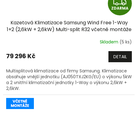
Z
ZDARMA
D
Kazetová Klimatizace Samsung Wind Free 1-Way
A
1+2 (2,6kW + 2,6kW) Multi-split R32 včetně montáže
R
Skladem
(5 ks)
M
79 296 Kč
DETAIL
A
Multisplitová klimatizace od firmy Samsung. Klimatizace
obsahuje vnější jednotku (AJ050TXJ2KG/EU) o výkonu 5kW
a 2 vnitřní klimatizační jednotky 1-Way o výkonu 2,6kW +
2,6kW.