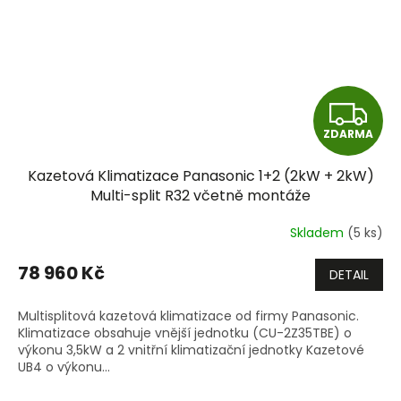
Z
ZDARMA
D
Kazetová Klimatizace Panasonic 1+2 (2kW + 2kW)
A
Multi-split R32 včetně montáže
R
Skladem
(5 ks)
M
78 960 Kč
DETAIL
A
Multisplitová kazetová klimatizace od firmy Panasonic.
Klimatizace obsahuje vnější jednotku (CU-2Z35TBE) o
výkonu 3,5kW a 2 vnitřní klimatizační jednotky Kazetové
UB4 o výkonu...