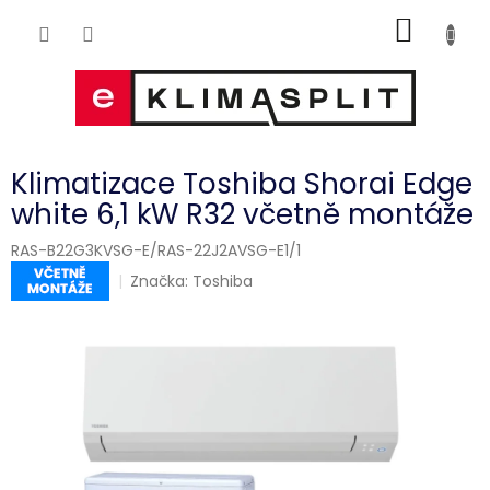
Přejít
NÁKUP
na
obsah
KOŠÍK
Klimatizace Toshiba Shorai Edge
white 6,1 kW R32 včetně montáže
RAS-B22G3KVSG-E/RAS-22J2AVSG-E1/1
Značka:
Toshiba