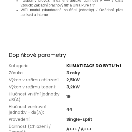
Úsporný provoz: Třída energetické účinnosti A +++ / Čistý
vzduch: Základní prachový filtr a Ultra Pure filtr
WiFi modul (standardně součástí jednotky) / Ovládaní přes
aplikaci a interne
Doplňkové parametry
Kategorie
:
KLIMATIZACE DO BYTU 1+1
Záruka
:
3 roky
Výkon v režimu chlazení
:
2,5kW
Výkon v režimu topení
:
3,2kW
Hlučnost vnitřní jednotky -
19
dB(A)
:
Hlučnost venkovní
44
jednotky - dB(A)
:
Provedení
:
Single-split
Účinnost (Chlazení /
A+++ / A+++