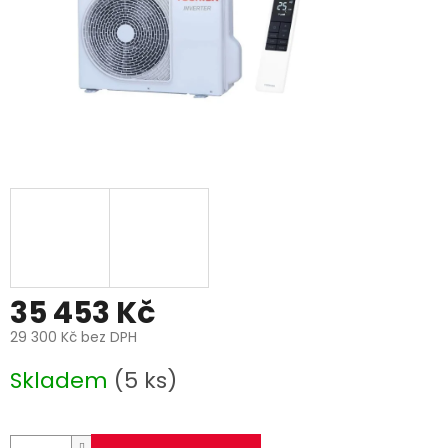
35 453 Kč
29 300 Kč bez DPH
Měrná
Skladem
(5 ks)
cena: