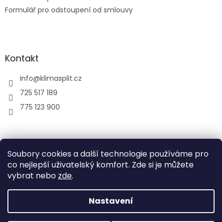
Formulář pro odstoupení od smlouvy
Kontakt
info
@
klimasplit.cz
725 517 189
775 123 900
air-cool
Soubory cookies a další technologie používáme pro
co nejlepší uživatelský komfort. Zde si je můžete
vybrat nebo
zde
.
Vytvořil Shoptet
Nastavení