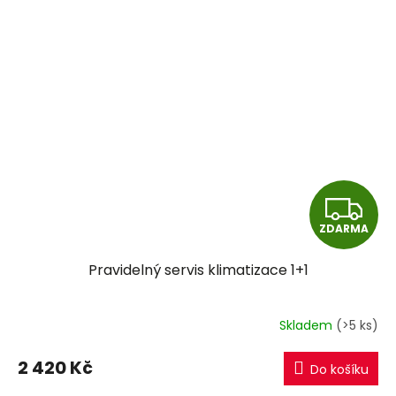
Z
ZDARMA
D
Pravidelný servis klimatizace 1+1
A
R
Skladem
(>5 ks)
M
2 420 Kč
Do košíku
A