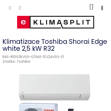
Přejít
NÁKUP
na
obsah
KOŠÍK
Klimatizace Toshiba Shorai Edge
white 2,5 kW R32
RAS-B10G3KVSG-E/RAS-10J2AVSG-E1
Značka:
Toshiba