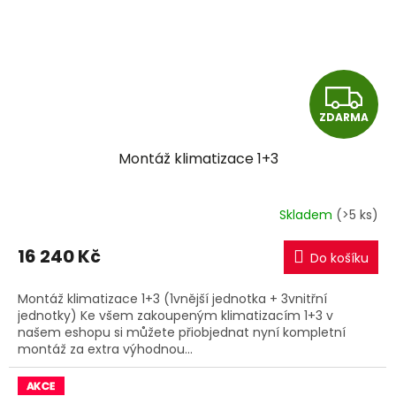
Z
ZDARMA
D
Montáž klimatizace 1+3
A
R
Skladem
(>5 ks)
M
16 240 Kč
Do košíku
A
Montáž klimatizace 1+3 (1vnější jednotka + 3vnitřní
jednotky) Ke všem zakoupeným klimatizacím 1+3 v
našem eshopu si můžete přiobjednat nyní kompletní
montáž za extra výhodnou...