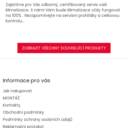
Zajistíme pro Vás odborný, certifikovaný servis vaši
klimatizace. S námi Vám bude klimatizace vždy fungovat
na 100% . Nezapomínejte na servisní prohlídky a celkovou
kontrolu...
ZOBRAZIT VŠECHNY SOUVISEJÍCÍ PRODUKTY
Z
á
p
a
Informace pro vás
t
Jak nakupovat
í
MONTÁŽ
Kontakty
Obchodní podmínky
Podmínky ochrany osobních údajů
Reklamační protokol