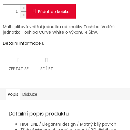
Přidat do košíku
Multisplitová vnitřní jednotka od značky Toshiba. Vnitřní
jednotka Toshiba Curve White o výkonu 4,6kW.
Detailní informace
ZEPTAT SE
SDÍLET
Popis
Diskuze
Detailní popis produktu
HIGH LINE / Elegantní design / Matný bílý povrch
Třída A+++ pro chlazení a topení / 3D distribuce