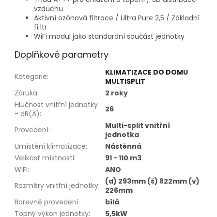
vzduchu
Aktivní ozónová filtrace / Ultra Pure 2,5 / Základní
fi ltr
WiFi modul jako standardní součást jednotky
Doplňkové parametry
KLIMATIZACE DO DOMU
Kategorie
:
MULTISPLIT
Záruka
:
2 roky
Hlučnost vnitřní jednotky
26
- dB(A)
:
Multi-split vnitřní
Provedení
:
jednotka
Umístění klimatizace
:
Nástěnná
Velikost místnosti
:
91 - 110 m3
WiFi
:
ANO
(d) 293mm (š) 822mm (v)
Rozměry vnitřní jednotky
:
226mm
Barevné provedení
:
bílá
Topný výkon jednotky
:
5,5kW