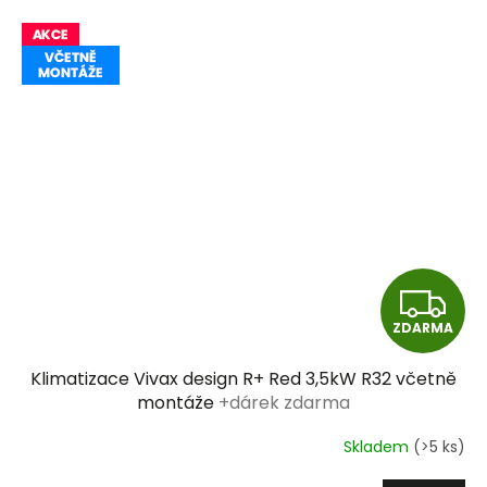
Z
ZDARMA
D
Klimatizace Vivax design R+ Red 3,5kW R32 včetně
A
montáže
+dárek zdarma
R
Skladem
(>5 ks)
M