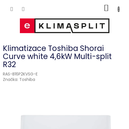
Přejít
NÁKUP
na
obsah
KOŠÍK
Klimatizace Toshiba Shorai
Curve white 4,6kW Multi-split
R32
RAS-B16P2KVSG-E
Značka:
Toshiba