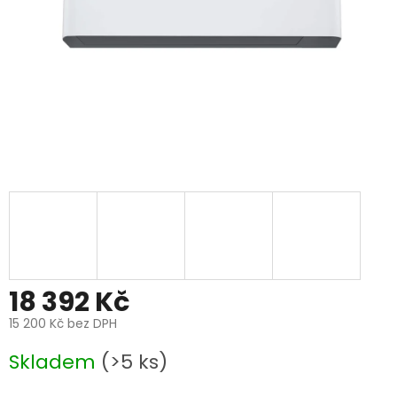
18 392 Kč
15 200 Kč bez DPH
Měrná
Skladem
(>5 ks)
cena: