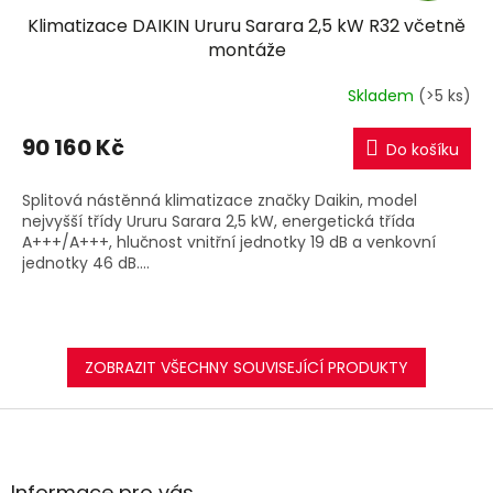
Klimatizace DAIKIN Ururu Sarara 2,5 kW R32 včetně
A
montáže
R
Skladem
(>5 ks)
M
90 160 Kč
Do košíku
A
Splitová nástěnná klimatizace značky Daikin, model
nejvyšší třídy Ururu Sarara 2,5 kW, energetická třída
A+++/A+++, hlučnost vnitřní jednotky 19 dB a venkovní
jednotky 46 dB....
ZOBRAZIT VŠECHNY SOUVISEJÍCÍ PRODUKTY
Z
á
p
a
Informace pro vás