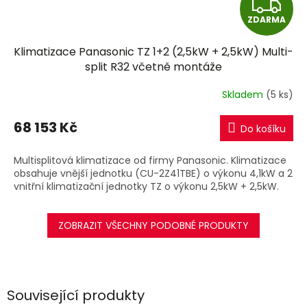
Z
ZDARMA
D
Klimatizace Panasonic TZ 1+2 (2,5kW + 2,5kW) Multi-
A
split R32 včetně montáže
R
Skladem
(5 ks)
M
68 153 Kč
Do košíku
A
Multisplitová klimatizace od firmy Panasonic. Klimatizace
obsahuje vnější jednotku (CU-2Z41TBE) o výkonu 4,1kW a 2
vnitřní klimatizační jednotky TZ o výkonu 2,5kW + 2,5kW.
ZOBRAZIT VŠECHNY PODOBNÉ PRODUKTY
Související produkty