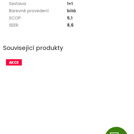
Sestava
:
1+1
Barevné provedení
:
bílá
SCOP
:
5,1
SEER
:
8,6
Související produkty