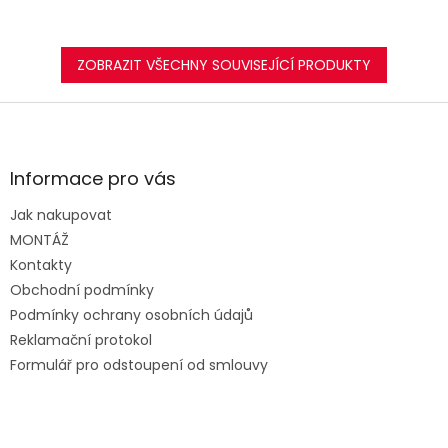
ZOBRAZIT VŠECHNY SOUVISEJÍCÍ PRODUKTY
Z
á
p
a
Informace pro vás
t
Jak nakupovat
í
MONTÁŽ
Kontakty
Obchodní podmínky
Podmínky ochrany osobních údajů
Reklamační protokol
Formulář pro odstoupení od smlouvy