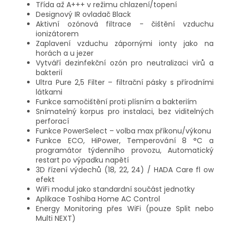
Třída až A+++ v režimu chlazení/topení
Designový IR ovladač Black
Aktivní ozónová filtrace - čištění vzduchu
ionizátorem
Zaplavení vzduchu zápornými ionty jako na
horách a u jezer
Vytváří dezinfekční ozón pro neutralizaci virů a
bakterií
Ultra Pure 2,5 Filter – filtrační pásky s přírodními
látkami
Funkce samočištění proti plísním a bakteriím
Snímatelný korpus pro instalaci, bez viditelných
perforací
Funkce PowerSelect – volba max příkonu/výkonu
Funkce ECO, HiPower, Temperování 8 °C a
programátor týdenního provozu, Automatický
restart po výpadku napětí
3D řízení výdechů (18, 22, 24) / HADA Care fl ow
efekt
WiFi modul jako standardní součást jednotky
Aplikace Toshiba Home AC Control
Energy Monitoring přes WiFi (pouze Split nebo
Multi NEXT)