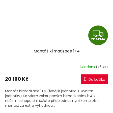
Z
ZDARMA
D
Montáž klimatizace 1+4
A
R
Skladem
(>5 ks)
M
20 160 Kč
Do košíku
A
Montáž klimatizace 1+4 (1vnější jednotka + 4vnitřní
jednotky) Ke všem zakoupeným klimatizacím 1+4 v
našem eshopu si můžete přiobjednat nyní kompletní
montáž za extra výhodnou...