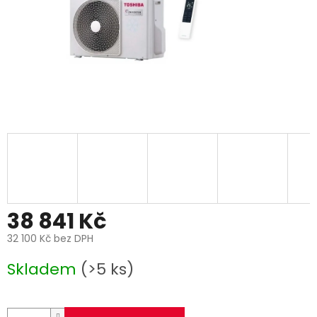
38 841 Kč
32 100 Kč bez DPH
Měrná
Skladem
(>5 ks)
cena: