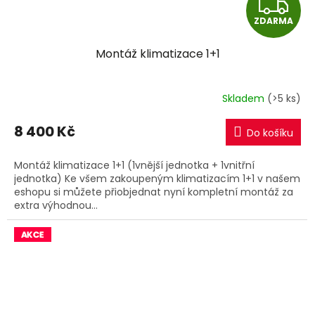
Z
ZDARMA
D
Montáž klimatizace 1+1
A
R
Skladem
(>5 ks)
M
8 400 Kč
Do košíku
A
Montáž klimatizace 1+1 (1vnější jednotka + 1vnitřní
jednotka) Ke všem zakoupeným klimatizacím 1+1 v našem
eshopu si můžete přiobjednat nyní kompletní montáž za
extra výhodnou...