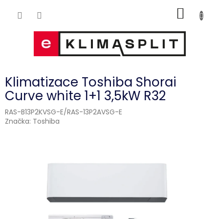
Přejít
NÁKUP
na
obsah
KOŠÍK
Klimatizace Toshiba Shorai
Curve white 1+1 3,5kW R32
RAS-B13P2KVSG-E/RAS-13P2AVSG-E
Značka:
Toshiba