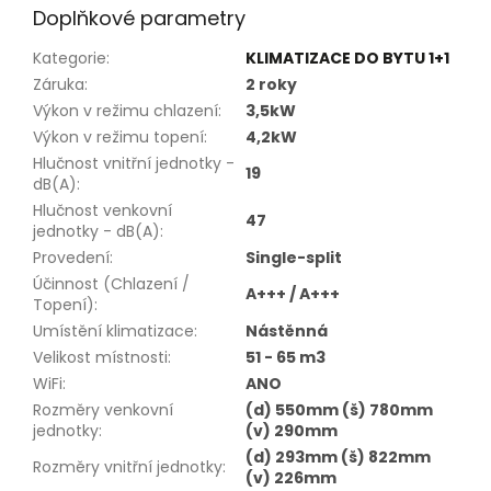
Doplňkové parametry
Kategorie
:
KLIMATIZACE DO BYTU 1+1
Záruka
:
2 roky
Výkon v režimu chlazení
:
3,5kW
Výkon v režimu topení
:
4,2kW
Hlučnost vnitřní jednotky -
19
dB(A)
:
Hlučnost venkovní
47
jednotky - dB(A)
:
Provedení
:
Single-split
Účinnost (Chlazení /
A+++ / A+++
Topení)
:
Umístění klimatizace
:
Nástěnná
Velikost místnosti
:
51 - 65 m3
WiFi
:
ANO
Rozměry venkovní
(d) 550mm (š) 780mm
jednotky
:
(v) 290mm
(d) 293mm (š) 822mm
Rozměry vnitřní jednotky
:
(v) 226mm