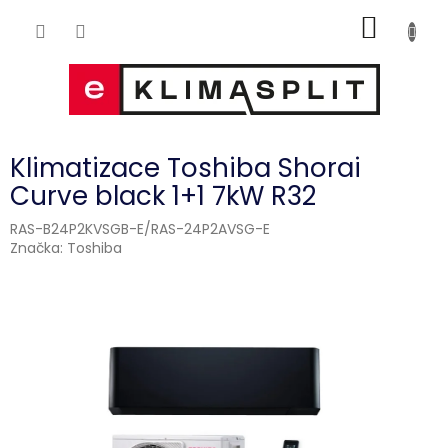
Přejít
NÁKUP
na
obsah
KOŠÍK
Klimatizace Toshiba Shorai
Curve black 1+1 7kW R32
RAS-B24P2KVSGB-E/RAS-24P2AVSG-E
Značka:
Toshiba