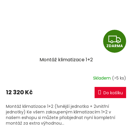
Z
ZDARMA
D
Montáž klimatizace 1+2
A
R
Skladem
(>5 ks)
M
12 320 Kč
Do košíku
A
Montáž klimatizace 1+2 (1vnější jednotka + 2vnitřní
jednotky) Ke všem zakoupeným klimatizacím 1+2 v
našem eshopu si můžete přiobjednat nyní kompletní
montáž za extra výhodnou...