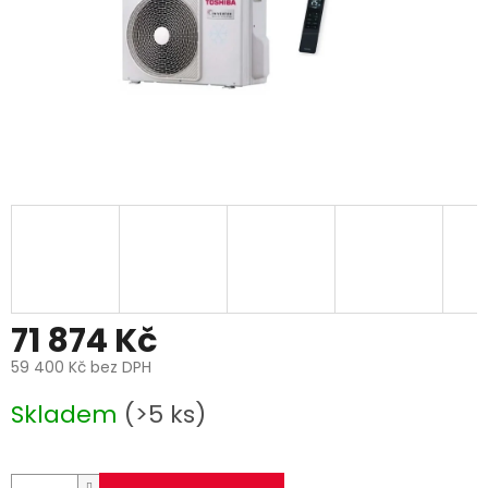
71 874 Kč
59 400 Kč bez DPH
Měrná
Skladem
(>5 ks)
cena: