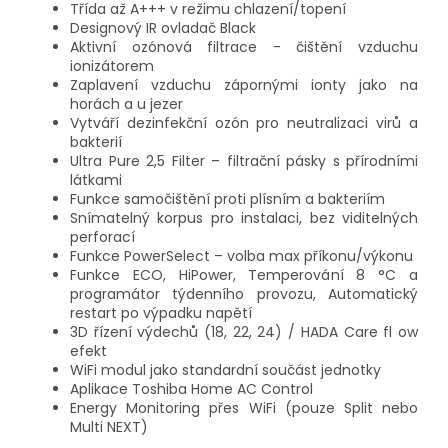
Třída až A+++ v režimu chlazení/topení
Designový IR ovladač Black
Aktivní ozónová filtrace - čištění vzduchu
ionizátorem
Zaplavení vzduchu zápornými ionty jako na
horách a u jezer
Vytváří dezinfekční ozón pro neutralizaci virů a
bakterií
Ultra Pure 2,5 Filter – filtrační pásky s přírodními
látkami
Funkce samočištění proti plísním a bakteriím
Snímatelný korpus pro instalaci, bez viditelných
perforací
Funkce PowerSelect – volba max příkonu/výkonu
Funkce ECO, HiPower, Temperování 8 °C a
programátor týdenního provozu, Automatický
restart po výpadku napětí
3D řízení výdechů (18, 22, 24) / HADA Care fl ow
efekt
WiFi modul jako standardní součást jednotky
Aplikace Toshiba Home AC Control
Energy Monitoring přes WiFi (pouze Split nebo
Multi NEXT)