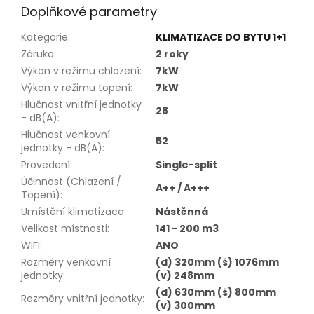
Doplňkové parametry
Kategorie
:
KLIMATIZACE DO BYTU 1+1
Záruka
:
2 roky
Výkon v režimu chlazení
:
7kW
Výkon v režimu topení
:
7kW
Hlučnost vnitřní jednotky
28
- dB(A)
:
Hlučnost venkovní
52
jednotky - dB(A)
:
Provedení
:
Single-split
Účinnost (Chlazení /
A++ / A+++
Topení)
:
Umístění klimatizace
:
Nástěnná
Velikost místnosti
:
141 - 200 m3
WiFi
:
ANO
Rozměry venkovní
(d) 320mm (š) 1076mm
jednotky
:
(v) 248mm
(d) 630mm (š) 800mm
Rozměry vnitřní jednotky
:
(v) 300mm