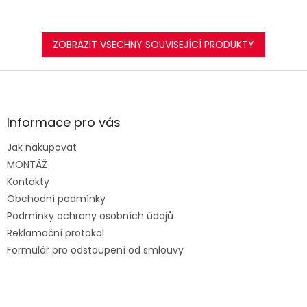
ZOBRAZIT VŠECHNY SOUVISEJÍCÍ PRODUKTY
Z
á
p
a
Informace pro vás
t
Jak nakupovat
í
MONTÁŽ
Kontakty
Obchodní podmínky
Podmínky ochrany osobních údajů
Reklamační protokol
Formulář pro odstoupení od smlouvy