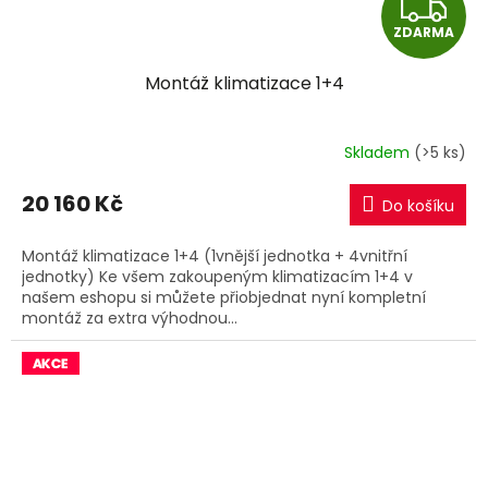
Z
ZDARMA
D
Montáž klimatizace 1+4
A
R
Skladem
(>5 ks)
M
20 160 Kč
Do košíku
A
Montáž klimatizace 1+4 (1vnější jednotka + 4vnitřní
jednotky) Ke všem zakoupeným klimatizacím 1+4 v
našem eshopu si můžete přiobjednat nyní kompletní
montáž za extra výhodnou...