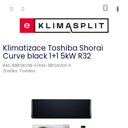
Přejít
NÁKUP
na
obsah
KOŠÍK
Klimatizace Toshiba Shorai
Curve black 1+1 5kW R32
RAS-B18P2KVSB-E/RAS-18P2AVSG-E
Značka:
Toshiba