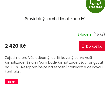
Z
ZDARMA
D
Pravidelný servis klimatizace 1+1
A
R
Skladem
(>5 ks)
M
2 420 Kč
Do košíku
A
Zajistíme pro Vás odborný, certifikovaný servis vaši
klimatizace. S námi Vám bude klimatizace vždy fungovat
na 100% . Nezapomínejte na servisní prohlídky a celkovou
kontrolu...