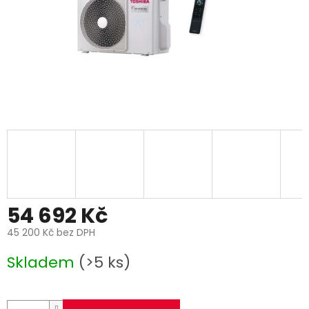
54 692 Kč
45 200 Kč bez DPH
Měrná
Skladem
(>5 ks)
cena: