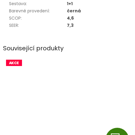
Sestava
:
1+1
Barevné provedení
:
černá
SCOP
:
4,6
SEER
:
7,3
Související produkty