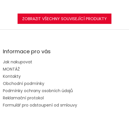
ZOBRAZIT VŠECHNY SOUVISEJÍCÍ PRODUKTY
Z
á
p
a
Informace pro vás
t
Jak nakupovat
í
MONTÁŽ
Kontakty
Obchodní podmínky
Podmínky ochrany osobních údajů
Reklamační protokol
Formulář pro odstoupení od smlouvy