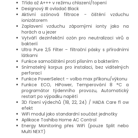
Třída až A+++ v režimu chlazení/topení
Designový IR ovladač Black
Aktivní ozónová filtrace - čištění vzduchu
ionizátorem
Zaplavení vzduchu zápornými ionty jako na
horách a u jezer
Vytváří dezinfekční ozón pro neutralizaci virů a
bakterií
Ultra Pure 2,5 Filter – filtrační pásky s přírodními
látkami
Funkce samočištění proti plísním a bakteriím
Snímatelný korpus pro instalaci, bez viditelných
perforací
Funkce PowerSelect – volba max příkonu/výkonu
Funkce ECO, HiPower, Temperování 8 °C a
programátor týdenního provozu, Automatický
restart po výpadku napětí
3D řízení výdechů (18, 22, 24) / HADA Care fl ow
efekt
WiFi modul jako standardní součást jednotky
Aplikace Toshiba Home AC Control
Energy Monitoring přes WiFi (pouze Split nebo
Multi NEXT)