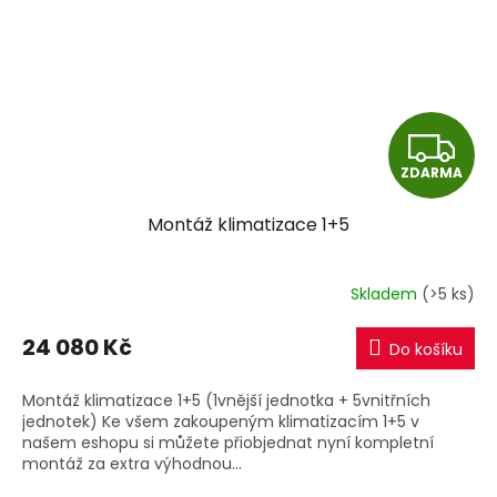
Z
ZDARMA
D
Montáž klimatizace 1+5
A
R
Skladem
(>5 ks)
M
24 080 Kč
Do košíku
A
Montáž klimatizace 1+5 (1vnější jednotka + 5vnitřních
jednotek) Ke všem zakoupeným klimatizacím 1+5 v
našem eshopu si můžete přiobjednat nyní kompletní
montáž za extra výhodnou...