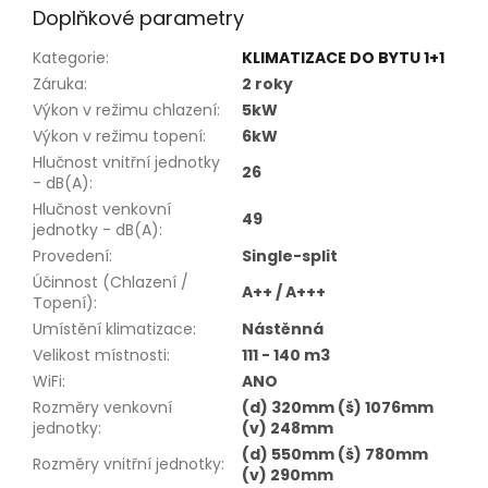
Doplňkové parametry
Kategorie
:
KLIMATIZACE DO BYTU 1+1
Záruka
:
2 roky
Výkon v režimu chlazení
:
5kW
Výkon v režimu topení
:
6kW
Hlučnost vnitřní jednotky
26
- dB(A)
:
Hlučnost venkovní
49
jednotky - dB(A)
:
Provedení
:
Single-split
Účinnost (Chlazení /
A++ / A+++
Topení)
:
Umístění klimatizace
:
Nástěnná
Velikost místnosti
:
111 - 140 m3
WiFi
:
ANO
Rozměry venkovní
(d) 320mm (š) 1076mm
jednotky
:
(v) 248mm
(d) 550mm (š) 780mm
Rozměry vnitřní jednotky
:
(v) 290mm