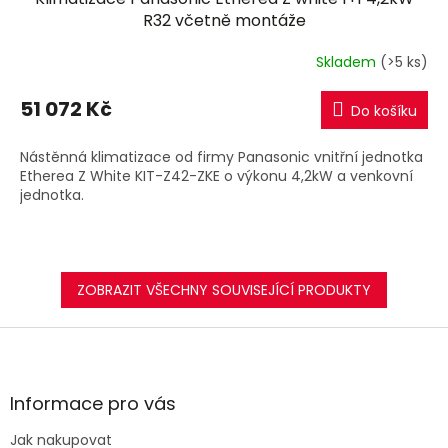
A
R32 včetně montáže
R
Skladem
(>5 ks)
M
51 072 Kč
Do košíku
A
Nástěnná klimatizace od firmy Panasonic vnitřní jednotka
Etherea Z White KIT-Z42-ZKE o výkonu 4,2kW a venkovní
jednotka.
ZOBRAZIT VŠECHNY SOUVISEJÍCÍ PRODUKTY
Z
á
p
a
Informace pro vás
t
Jak nakupovat
í