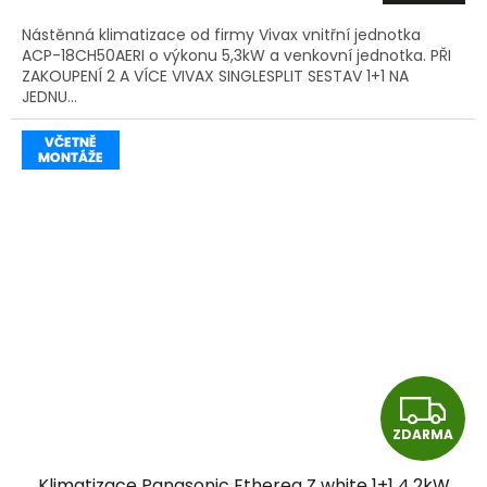
A
Nástěnná klimatizace od firmy Vivax vnitřní jednotka
ACP-18CH50AERI o výkonu 5,3kW a venkovní jednotka. PŘI
ZAKOUPENÍ 2 A VÍCE VIVAX SINGLESPLIT SESTAV 1+1 NA
JEDNU...
Z
ZDARMA
D
Klimatizace Panasonic Etherea Z white 1+1 4,2kW