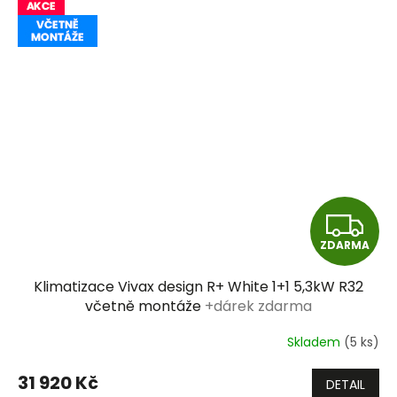
Z
ZDARMA
D
Klimatizace Vivax design R+ White 1+1 5,3kW R32
A
včetně montáže
+dárek zdarma
R
Skladem
(5 ks)
M
31 920 Kč
DETAIL