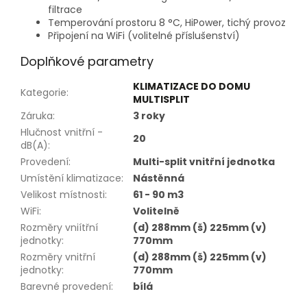
filtrace
Temperování prostoru 8 °C, HiPower, tichý provoz
Připojení na WiFi (volitelné příslušenství)
Doplňkové parametry
KLIMATIZACE DO DOMU
Kategorie
:
MULTISPLIT
Záruka
:
3 roky
Hlučnost vnitřní -
20
dB(A)
:
Provedení
:
Multi-split vnitřní jednotka
Umístění klimatizace
:
Nástěnná
Velikost místnosti
:
61 - 90 m3
WiFi
:
Volitelně
Rozměry vniítřní
(d) 288mm (š) 225mm (v)
jednotky
:
770mm
Rozměry vnitřní
(d) 288mm (š) 225mm (v)
jednotky
:
770mm
Barevné provedení
:
bílá