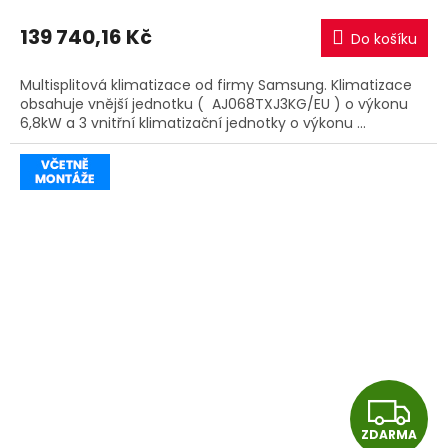
M
139 740,16 Kč
Do košíku
A
Multisplitová klimatizace od firmy Samsung. Klimatizace
obsahuje vnější jednotku ( AJ068TXJ3KG/EU ) o výkonu
6,8kW a 3 vnitřní klimatizační jednotky o výkonu ...
Z
ZDARMA