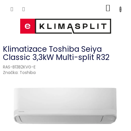
Přejít
NÁKUP
na
obsah
KOŠÍK
Klimatizace Toshiba Seiya
Classic 3,3kW Multi-split R32
RAS-B13B2KVG-E
Značka:
Toshiba