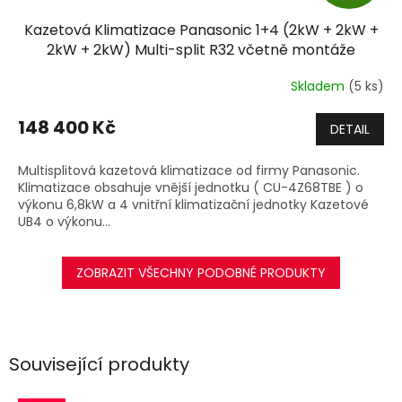
D
Kazetová Klimatizace Panasonic 1+4 (2kW + 2kW +
A
2kW + 2kW) Multi-split R32 včetně montáže
R
Skladem
(5 ks)
M
148 400 Kč
DETAIL
A
Multisplitová kazetová klimatizace od firmy Panasonic.
Klimatizace obsahuje vnější jednotku ( CU-4Z68TBE ) o
výkonu 6,8kW a 4 vnitřní klimatizační jednotky Kazetové
UB4 o výkonu...
ZOBRAZIT VŠECHNY PODOBNÉ PRODUKTY
Související produkty