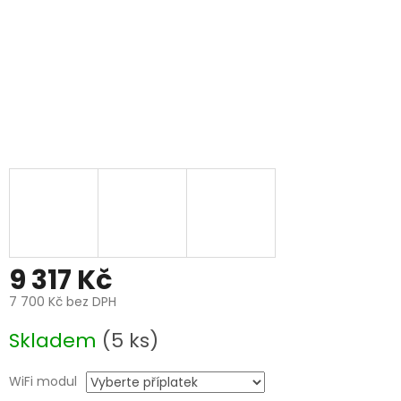
9 317 Kč
7 700 Kč
bez DPH
Měrná
Skladem
(5 ks)
cena:
WiFi modul