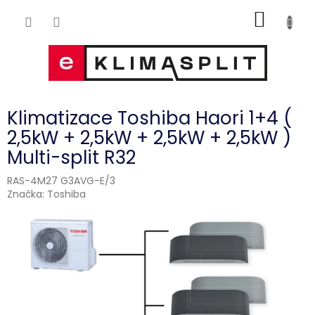
Přejít
NÁKUP
na
obsah
KOŠÍK
Klimatizace Toshiba Haori 1+4 (
2,5kW + 2,5kW + 2,5kW + 2,5kW )
Multi-split R32
RAS-4M27 G3AVG-E/3
Značka:
Toshiba