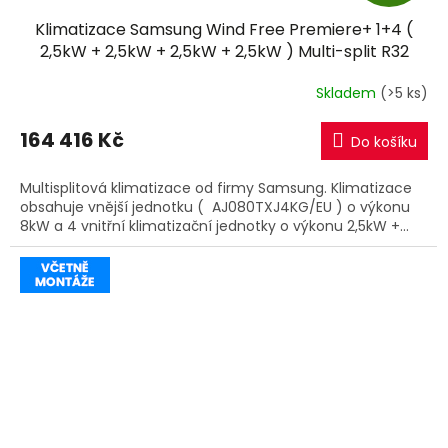
D
Klimatizace Samsung Wind Free Premiere+ 1+4 (
A
2,5kW + 2,5kW + 2,5kW + 2,5kW ) Multi-split R32
včetně montáže
R
Skladem
(>5 ks)
M
164 416 Kč
Do košíku
A
Multisplitová klimatizace od firmy Samsung. Klimatizace
obsahuje vnější jednotku ( AJ080TXJ4KG/EU ) o výkonu
8kW a 4 vnitřní klimatizační jednotky o výkonu 2,5kW +...