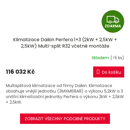
Z
ZDARMA
D
Klimatizace Daikin Perfera 1+3 (2kW + 2,5kW +
A
2,5kW) Multi-split R32 včetně montáže
R
Skladem
(>5 ks)
M
116 032 Kč
Do košíku
A
Multisplitová klimatizace od firmy Daikin. Klimatizace
obsahuje vnější jednotku (3MXM68A8) o výkonu 5,2kW a 3
vnitřní klimatizační jednotky Perfera o výkonu 2kW + 2,5kW
+ 2,5kW.
ZOBRAZIT VŠECHNY PODOBNÉ PRODUKTY