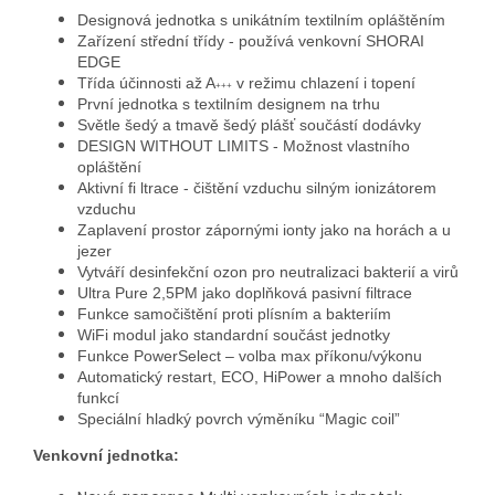
Designová jednotka s unikátním textilním opláštěním
Zařízení střední třídy - používá venkovní SHORAI
EDGE
Třída účinnosti až A
v režimu chlazení i topení
+++
První jednotka s textilním designem na trhu
Světle šedý a tmavě šedý plášť součástí dodávk
y
DESIGN WITHOUT LIMITS - Možnost vlastního
oplášt
ění
Aktivní fi ltrace - čištění vzduchu silným ionizátorem
vzduchu
Zaplavení prostor zápornými ionty jako na horách a u
jeze
r
Vytváří desinfekční ozon pro neutralizaci bakterií a virů
Ultra Pure 2,5PM jako doplňková pasivní filtr
ace
Funkce samočištění proti plísním a bakteriím
WiFi modul jako standardní součást jednotk
y
Funkce PowerSelect – volba max příkonu/výkonu
Automatický restart, ECO, HiPower a mnoho dalších
funkcí
Speciální hladký povrch výměníku “Magic coil”
Venkovní jednotka: