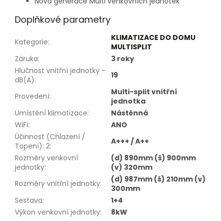
Nová generace Multi venkovních jednotek
Doplňkové parametry
KLIMATIZACE DO DOMU
Kategorie
:
MULTISPLIT
Záruka
:
3 roky
Hlučnost vnitřní jednotky -
19
dB(A)
:
Multi-split vnitřní
Provedení
:
jednotka
Umístění klimatizace
:
Nástěnná
WiFi
:
ANO
Účinnost (Chlazení /
A+++ / A++
Topení): 2
:
Rozměry venkovní
(d) 890mm (š) 900mm
jednotky
:
(v) 320mm
(d) 987mm (š) 210mm (v)
Rozměry vnitřní jednotky
:
300mm
Sestava
:
1+4
Výkon venkovní jednotky
:
8kW