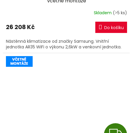
včetně montáže
R
Skladem
(>5 ks)
M
26 208 Kč
Do košíku
A
Nástěnná klimatizace od značky Samsung. Vnitřní
jednotka AR35 WiFi o výkonu 2,6kW a venkovní jednotka.
Z