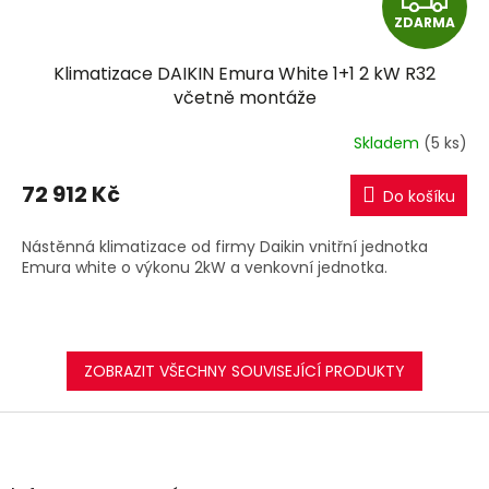
ZDARMA
D
Klimatizace DAIKIN Emura White 1+1 2 kW R32
A
včetně montáže
R
Skladem
(5 ks)
M
72 912 Kč
Do košíku
A
Nástěnná klimatizace od firmy Daikin vnitřní jednotka
Emura white o výkonu 2kW a venkovní jednotka.
ZOBRAZIT VŠECHNY SOUVISEJÍCÍ PRODUKTY
Z
á
p