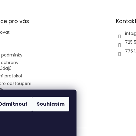
ce pro vás
Kontak
povat
info
725 5
775 
 podmínky
 ochrany
údajů
í protokol
pro odstoupení
vy
Odmítnout
Souhlasím
air-cool