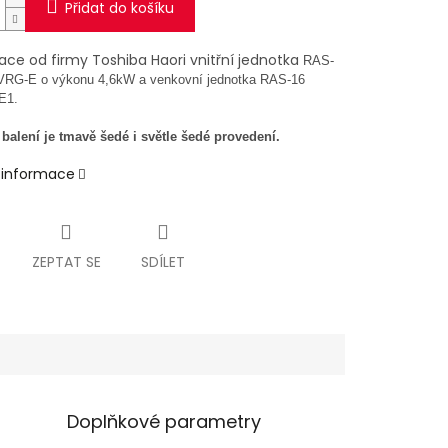
Přidat do košíku
ace od firmy Toshiba Haori vnitřní jednotka
RAS-
VRG-E
o výkonu 4,6kW
a venkovní jednotka
RAS-16
E1
.
balení je tmavě šedé i světle šedé provedení.
í informace
ZEPTAT SE
SDÍLET
Doplňkové parametry