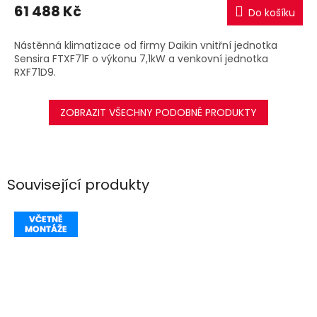
M
61 488 Kč
Do košíku
A
Nástěnná klimatizace od firmy Daikin vnitřní jednotka
Sensira FTXF71F o výkonu 7,1kW a venkovní jednotka
RXF71D9.
ZOBRAZIT VŠECHNY PODOBNÉ PRODUKTY
Související produkty