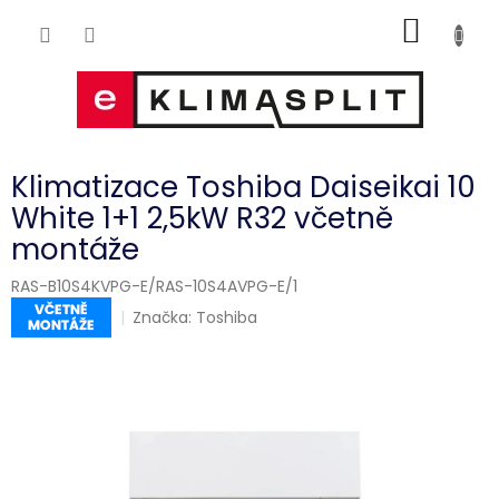
Přejít
NÁKUP
na
obsah
KOŠÍK
Klimatizace Toshiba Daiseikai 10
White 1+1 2,5kW R32 včetně
montáže
RAS-B10S4KVPG-E/RAS-10S4AVPG-E/1
Značka:
Toshiba