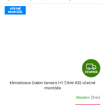
Z
ZDARMA
D
Klimatizace Daikin Sensira 1+1 7,1kW R32 včetně
A
montáže
R
Skladem
(5 ks)