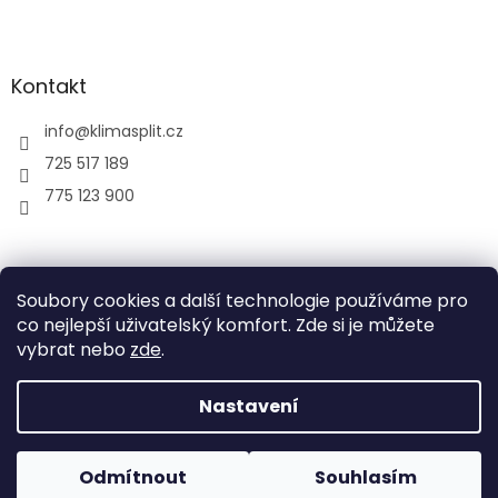
Kontakt
info
@
klimasplit.cz
725 517 189
775 123 900
air-cool
Soubory cookies a další technologie používáme pro
co nejlepší uživatelský komfort. Zde si je můžete
vybrat nebo
zde
.
Vytvořil Shoptet
Nastavení
Copyright 2026
Klimatizace do bytu a firem
. Všechna
Odmítnout
Souhlasím
práva vyhrazena.