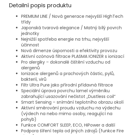
Detailní popis produktu
PREMIUM LINE / Nová generace nejvyšší HighTech
třídy
Japonská tvarová elegance / Matný bílý povrch
jednotky
Nejnižší spotřeba energie na trhu, nejvyšší
účinnost
Nová dimenze úspornosti a efektivity provozu
Aktivní ozónová filtrace PLASMA IONIZER s ionizací
Pro alergiky – dokonalé čištění vzduchu od
alergenů
Ionizace alergenů a prachových částic, pylů,
bakterií, virů
Filtr Ultra Pure jako přírodní přídavná filtrace
Speciální úprava povrchu lamel výměníku
zabraňující usazování nečistot „Dustless coil“
Smart Sensing – snímání teplotního obrazu okolí
Aktivní směrování proudu vzduchu na výdechu
(výdech na nebo mimo osoby, reagující na
pohyb)
Funkce COMFORT SLEEP, ECO, HiPower a další
Podpora šíření tepla od jiných zdrojů (funkce Fire