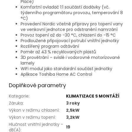
Place)
Komfortní ovladač 1:1 součástí dodávky (vč.
týdenního programátoru provozu, temperování 8
°C)
Provedení Nordic včetně přípravy pro topení vany
ve venkovní jednotce pro odstranění namrzání
Provoz topení až do -30 °C, chlazení do -15 °C
Prodloužené připojovací potrubí vnitřní jednotky
Rozšířený program odtávání
Poměr až 43 % recyklovaných plastů
3D provětrání – svislé i vodorovné motorizované
lamely
WiFi modul jako standardní součást jednotky
Aplikace Toshiba Home AC Control
Doplňkové parametry
Kategorie
:
KLIMATIZACE S MONTÁŽÍ
Záruka
:
3 roky
Výkon v režimu chlazení
:
2,5kW
Výkon v režimu topení
:
3,2kW
Hlučnost vnitřní jednotky -
19
dB(A)
: