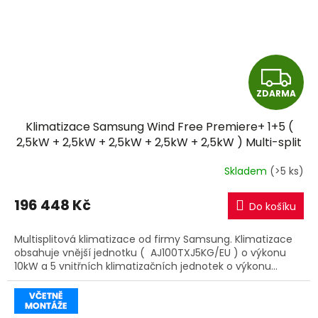
Z
ZDARMA
D
Klimatizace Samsung Wind Free Premiere+ 1+5 (
A
2,5kW + 2,5kW + 2,5kW + 2,5kW + 2,5kW ) Multi-split
R32 včetně montáže
R
Skladem
(>5 ks)
M
196 448 Kč
Do košíku
A
Multisplitová klimatizace od firmy Samsung. Klimatizace
obsahuje vnější jednotku ( AJ100TXJ5KG/EU ) o výkonu
10kW a 5 vnitřních klimatizačních jednotek o výkonu...