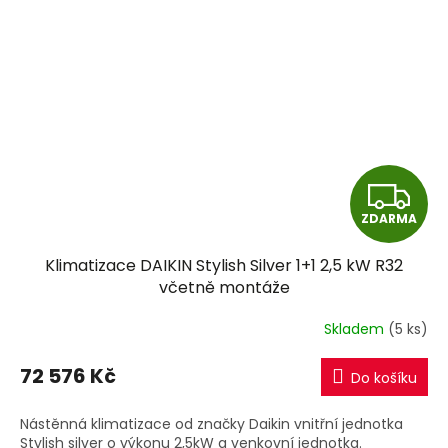
Z
ZDARMA
D
Klimatizace DAIKIN Stylish Silver 1+1 2,5 kW R32
A
včetně montáže
R
Skladem
(5 ks)
M
72 576 Kč
Do košíku
A
Nástěnná klimatizace od značky Daikin vnitřní jednotka
Stylish silver o výkonu 2,5kW a venkovní jednotka.