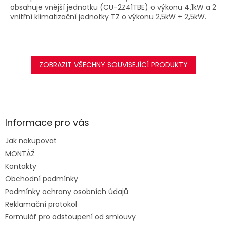
obsahuje vnější jednotku (CU-2Z41TBE) o výkonu 4,1kW a 2
vnitřní klimatizační jednotky TZ o výkonu 2,5kW + 2,5kW.
ZOBRAZIT VŠECHNY SOUVISEJÍCÍ PRODUKTY
Z
á
p
a
Informace pro vás
t
Jak nakupovat
í
MONTÁŽ
Kontakty
Obchodní podmínky
Podmínky ochrany osobních údajů
Reklamační protokol
Formulář pro odstoupení od smlouvy