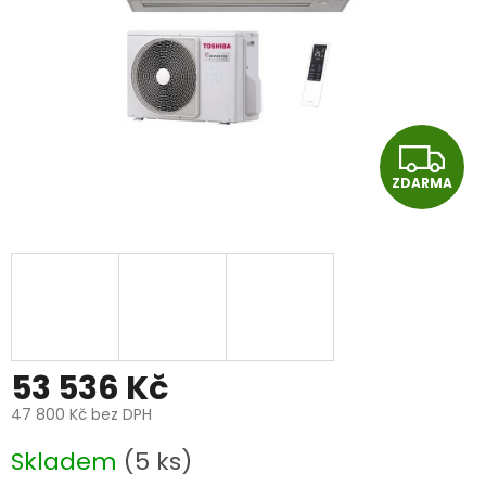
Z
ZDARMA
D
A
R
M
A
53 536 Kč
47 800 Kč bez DPH
Měrná
Skladem
(5 ks)
cena: