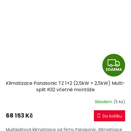
Z
ZDARMA
D
Klimatizace Panasonic TZ 1+2 (2,5kW + 2,5kW) Multi-
A
split R32 včetně montáže
R
Skladem
(5 ks)
M
68 153 Kč
Do košíku
A
Multisplitová klimatizace od firmy Panasonic. Klimatizace