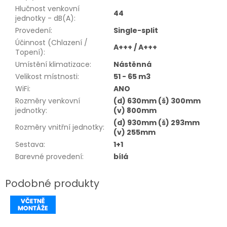
Hlučnost venkovní
44
jednotky - dB(A)
:
Provedení
:
Single-split
Účinnost (Chlazení /
A+++ / A+++
Topení)
:
Umístění klimatizace
:
Nástěnná
Velikost místnosti
:
51 - 65 m3
WiFi
:
ANO
Rozměry venkovní
(d) 630mm (š) 300mm
jednotky
:
(v) 800mm
(d) 930mm (š) 293mm
Rozměry vnitřní jednotky
:
(v) 255mm
Sestava
:
1+1
Barevné provedení
:
bílá