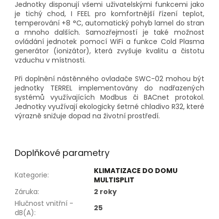
Jednotky disponují všemi uživatelskými funkcemi jako
je tichý chod, I FEEL pro komfortnější řízení teplot,
temperování +8 °C, automatický pohyb lamel do stran
a mnoho dalších. Samozřejmostí je také možnost
ovládání jednotek pomocí WiFi a funkce Cold Plasma
generátor (ionizátor), která zvyšuje kvalitu a čistotu
vzduchu v místnosti.
Při doplnění nástěnného ovladače SWC-02 mohou být
jednotky TERREL implementovány do nadřazených
systémů využívajících Modbus či BACnet protokol.
Jednotky využívají ekologicky šetrné chladivo R32, které
výrazně snižuje dopad na životní prostředí.
Doplňkové parametry
KLIMATIZACE DO DOMU
Kategorie
:
MULTISPLIT
Záruka
:
2 roky
Hlučnost vnitřní -
25
dB(A)
: