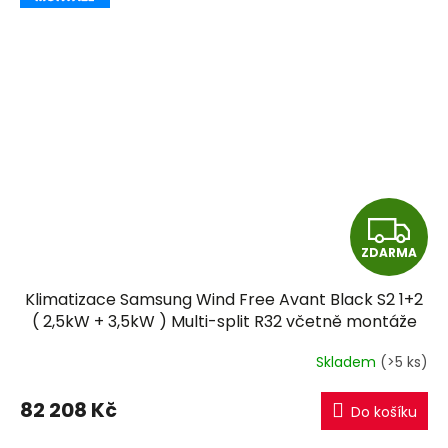
Z
ZDARMA
D
Klimatizace Samsung Wind Free Avant Black S2 1+2
A
( 2,5kW + 3,5kW ) Multi-split R32 včetně montáže
R
Skladem
(>5 ks)
M
82 208 Kč
Do košíku
A