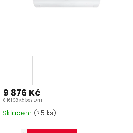
9 876 Kč
8 161,98 Kč bez DPH
Měrná
Skladem
(>5 ks)
cena: