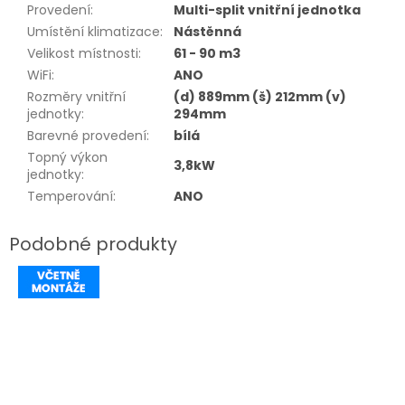
Provedení
:
Multi-split vnitřní jednotka
Umístění klimatizace
:
Nástěnná
Velikost místnosti
:
61 - 90 m3
WiFi
:
ANO
Rozměry vnitřní
(d) 889mm (š) 212mm (v)
jednotky
:
294mm
Barevné provedení
:
bílá
Topný výkon
3,8kW
jednotky
:
Temperování
:
ANO