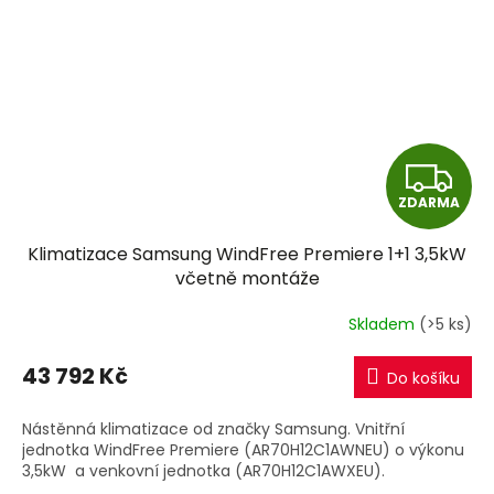
Z
ZDARMA
D
Klimatizace Samsung WindFree Premiere 1+1 3,5kW
A
včetně montáže
R
Skladem
(>5 ks)
M
43 792 Kč
Do košíku
A
Nástěnná klimatizace od značky Samsung. Vnitřní
jednotka WindFree Premiere (AR70H12C1AWNEU) o výkonu
3,5kW a venkovní jednotka (AR70H12C1AWXEU).