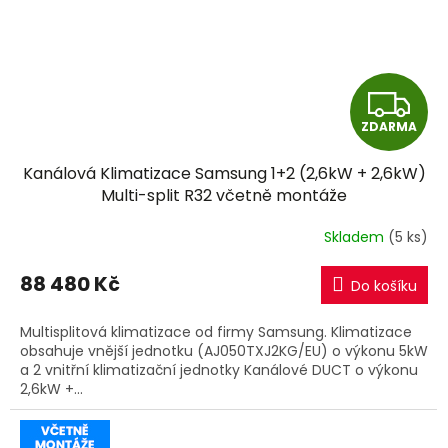
Z
ZDARMA
D
Kanálová Klimatizace Samsung 1+2 (2,6kW + 2,6kW)
A
Multi-split R32 včetně montáže
R
Skladem
(5 ks)
M
88 480 Kč
Do košíku
A
Multisplitová klimatizace od firmy Samsung. Klimatizace
obsahuje vnější jednotku (AJ050TXJ2KG/EU) o výkonu 5kW
a 2 vnitřní klimatizační jednotky Kanálové DUCT o výkonu
2,6kW +...