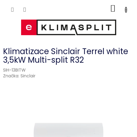
Přejít
NÁKUP
na
obsah
KOŠÍK
Klimatizace Sinclair Terrel white
3,5kW Multi-split R32
SIH-13BITW
Značka:
Sinclair