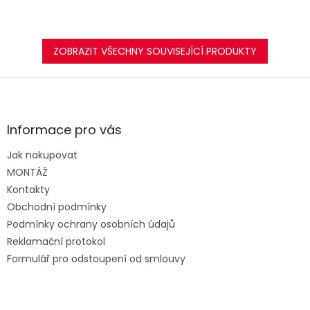
ZOBRAZIT VŠECHNY SOUVISEJÍCÍ PRODUKTY
Z
á
p
a
Informace pro vás
t
Jak nakupovat
í
MONTÁŽ
Kontakty
Obchodní podmínky
Podmínky ochrany osobních údajů
Reklamační protokol
Formulář pro odstoupení od smlouvy