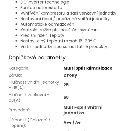
DC Inverter technologie
Funkce autorestartu
Vyhřívání kompresoru a šasí venkovní jednotky
Nastavení řídicí / podřízené vnitřní jednotky
Automatické odmrazování
Kontrolní režim při spouštění systému
Precizní řízení teploty
Nastavitelný teplotní rozsah 16–30° C
Vnitřní jednotky jsou samostatné produkty
Doplňkové parametry
Kategorie
:
Multi Split klimatizace
Záruka
:
2 roky
Hlučnost vnitřní jednotky
25
- dB(A)
:
Hlučnost venkovní -
58
dB(A)
:
Multi-split vnitřní
Provedení
:
jednotka
Účinnost (Chlazení /
A++ / A+
Topení)
: