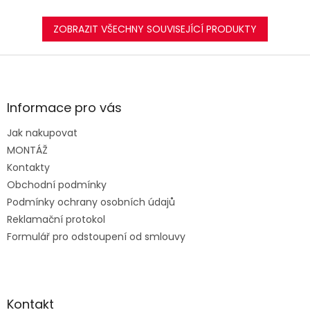
ZOBRAZIT VŠECHNY SOUVISEJÍCÍ PRODUKTY
Z
á
p
a
Informace pro vás
t
Jak nakupovat
í
MONTÁŽ
Kontakty
Obchodní podmínky
Podmínky ochrany osobních údajů
Reklamační protokol
Formulář pro odstoupení od smlouvy
Kontakt