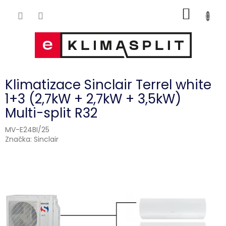
Přejít
NÁKUP
na
obsah
KOŠÍK
Klimatizace Sinclair Terrel white
1+3 (2,7kW + 2,7kW + 3,5kW)
Multi-split R32
MV-E24BI/25
Značka:
Sinclair