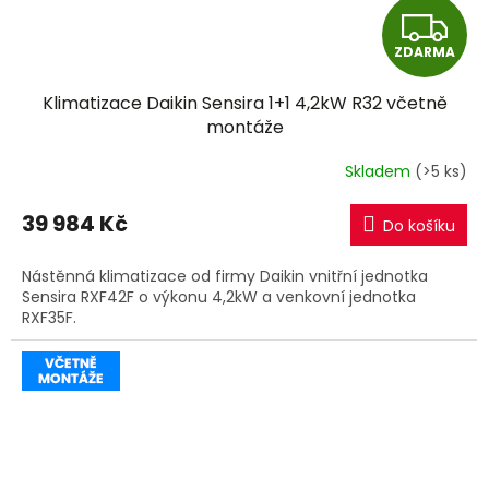
Z
ZDARMA
D
Klimatizace Daikin Sensira 1+1 4,2kW R32 včetně
A
montáže
R
Skladem
(>5 ks)
M
39 984 Kč
Do košíku
A
Nástěnná klimatizace od firmy Daikin vnitřní jednotka
Sensira RXF42F o výkonu 4,2kW a venkovní jednotka
RXF35F.