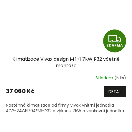
Z
ZDARMA
D
Klimatizace Vivax design M 1+1 7kW R32 včetně
A
montáže
R
Skladem
(5 ks)
M
37 060 Kč
DETAIL
A
Nástěnná klimatizace od firmy Vivax vnitřní jednotka
ACP-24CH70AEMI-R32 o výkonu 7kW a venkovní jednotka.