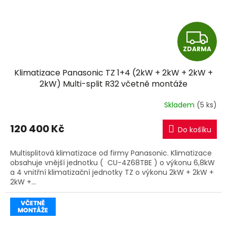
Z
ZDARMA
D
Klimatizace Panasonic TZ 1+4 (2kW + 2kW + 2kW +
A
2kW) Multi-split R32 včetně montáže
R
Skladem
(5 ks)
M
120 400 Kč
Do košíku
A
Multisplitová klimatizace od firmy Panasonic. Klimatizace
obsahuje vnější jednotku ( CU-4Z68TBE ) o výkonu 6,8kW
a 4 vnitřní klimatizační jednotky TZ o výkonu 2kW + 2kW +
2kW +...