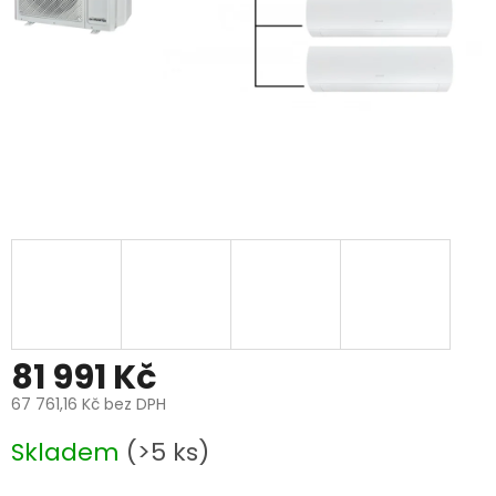
81 991 Kč
67 761,16 Kč bez DPH
Měrná
Skladem
(>5 ks)
cena: