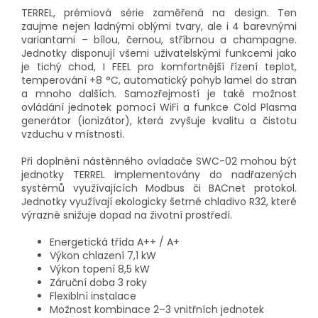
TERREL, prémiová série zaměřená na design. Ten
zaujme nejen ladnými oblými tvary, ale i 4 barevnými
variantami – bílou, černou, stříbrnou a champagne.
Jednotky disponují všemi uživatelskými funkcemi jako
je tichý chod, I FEEL pro komfortnější řízení teplot,
temperování +8 °C, automatický pohyb lamel do stran
a mnoho dalších. Samozřejmostí je také možnost
ovládání jednotek pomocí WiFi a funkce Cold Plasma
generátor (ionizátor), která zvyšuje kvalitu a čistotu
vzduchu v místnosti.
Při doplnění nástěnného ovladače SWC-02 mohou být
jednotky TERREL implementovány do nadřazených
systémů využívajících Modbus či BACnet protokol.
Jednotky využívají ekologicky šetrné chladivo R32, které
výrazně snižuje dopad na životní prostředí.
Energetická třída A++ / A+
Výkon chlazení 7,1 kW
Výkon topení 8,5 kW
Záruční doba 3 roky
Flexiblní instalace
Možnost kombinace 2–3 vnitřních jednotek