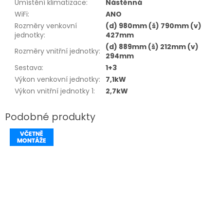
Umístění klimatizace
:
Nástěnná
WiFi
:
ANO
Rozměry venkovní
(d) 980mm (š) 790mm (v)
jednotky
:
427mm
(d) 889mm (š) 212mm (v)
Rozměry vnitřní jednotky
:
294mm
Sestava
:
1+3
Výkon venkovní jednotky
:
7,1kW
Výkon vnitřní jednotky 1
:
2,7kW