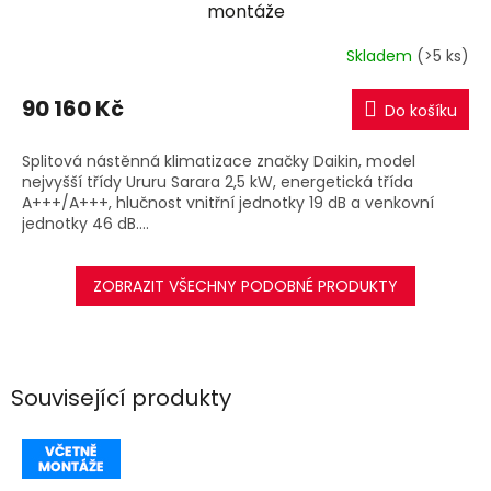
A
montáže
R
Skladem
(>5 ks)
M
90 160 Kč
Do košíku
A
Splitová nástěnná klimatizace značky Daikin, model
nejvyšší třídy Ururu Sarara 2,5 kW, energetická třída
A+++/A+++, hlučnost vnitřní jednotky 19 dB a venkovní
jednotky 46 dB....
ZOBRAZIT VŠECHNY PODOBNÉ PRODUKTY
Související produkty