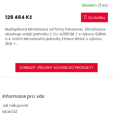
R
Skladem
(5 ks)
M
128 464 Kč
Do košíku
A
Multisplitová klimatizace od firmy Panasonic. Klimatizace
obsahuje vnější jednotku ( CU-4Z68TBE ) o výkonu 6,8kW
a 4 vnitřní klimatizační jednotky Ethera White o výkonu
2kW +...
ZOBRAZIT VŠECHNY SOUVISEJÍCÍ PRODUKTY
Z
á
p
a
Informace pro vás
t
Jak nakupovat
í
MONTÁŽ