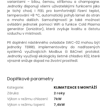
variantami – bílou, černou, stříbrnou a champagne.
Jednotky disponují všemi uživatelskými funkcemi jako
je tichý chod, I FEEL pro komfortnější řízení teplot,
temperování +8 °C, automatický pohyb lamel do stran
a mnoho dalších. Samozřejmostí je také možnost
ovládání jednotek pomocí WiFi a funkce Cold Plasma
generátor (ionizátor), která zvyšuje kvalitu a čistotu
vzduchu v místnosti.
Při doplnění nástěnného ovladače SWC-02 mohou být
jednotky TERREL implementovány do nadřazených
systémů využívajících Modbus či BACnet protokol.
Jednotky využívají ekologicky šetrné chladivo R32, které
výrazně snižuje dopad na životní prostředí.
Doplňkové parametry
Kategorie
:
KLIMATIZACE S MONTÁŽÍ
Záruka
:
2 roky
Výkon v režimu chlazení
:
7kW
Výkon v režimu topení
:
7,4kW