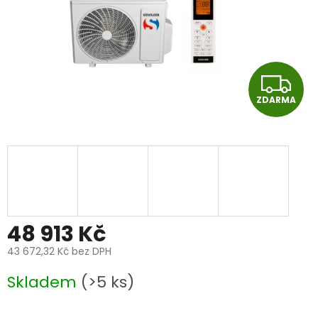
Z
ZDARMA
D
A
R
M
A
48 913 Kč
43 672,32 Kč bez DPH
Měrná
Skladem
(>5 ks)
cena: