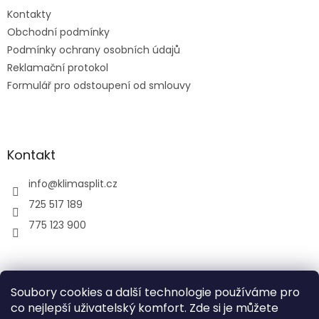
Kontakty
Obchodní podmínky
Podmínky ochrany osobních údajů
Reklamační protokol
Formulář pro odstoupení od smlouvy
Kontakt
info
@
klimasplit.cz
725 517 189
775 123 900
air-cool
Soubory cookies a další technologie používáme pro
co nejlepší uživatelský komfort. Zde si je můžete