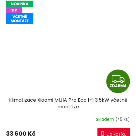
Z
ZDARMA
D
Klimatizace Xiaomi MIJIA Pro Eco 1+1 3,5kW včetně
A
montáže
R
Skladem
(>5 ks)
M
33 600 Kč
Do košíku