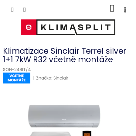
Přejít
NÁKUP
na
obsah
KOŠÍK
Klimatizace Sinclair Terrel silver
1+1 7kW R32 včetně montáže
SOH-24BIT/4
Značka:
Sinclair