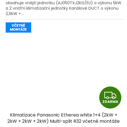
obsahuje vnější jednotku (AJ050TXJ2KG/EU) o výkonu 5kW
a 2 vnitřní klimatizační jednotky Kanálové DUCT o výkonu
2,6kW +...
Z
ZDARMA
D
Klimatizace Panasonic Etherea white 1+4 (2kW +
A
2kW + 2kW + 2kW) Multi-split R32 včetně montáže