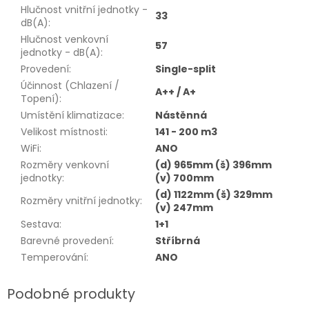
Hlučnost vnitřní jednotky -
33
dB(A)
:
Hlučnost venkovní
57
jednotky - dB(A)
:
Provedení
:
Single-split
Účinnost (Chlazení /
A++ / A+
Topení)
:
Umístění klimatizace
:
Nástěnná
Velikost místnosti
:
141 - 200 m3
WiFi
:
ANO
Rozměry venkovní
(d) 965mm (š) 396mm
jednotky
:
(v) 700mm
(d) 1122mm (š) 329mm
Rozměry vnitřní jednotky
:
(v) 247mm
Sestava
:
1+1
Barevné provedení
:
Stříbrná
Temperování
:
ANO