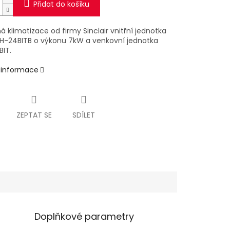
Přidat do košíku
 klimatizace od firmy Sinclair vnitřní jednotka
SIH-24BITB o výkonu 7kW a venkovní jednotka
IT.
í informace
ZEPTAT SE
SDÍLET
Doplňkové parametry