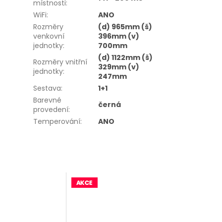
místnosti
:
WiFi
:
ANO
Rozměry
(d) 965mm (š)
venkovní
396mm (v)
jednotky
:
700mm
(d) 1122mm (š)
Rozměry vnitřní
329mm (v)
jednotky
:
247mm
Sestava
:
1+1
Barevné
černá
provedení
:
Temperování
:
ANO