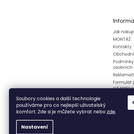
p
a
t
Informa
í
Jak naku
MONTÁŽ
Kontakty
Obchodní
Podmínky
osobních 
Reklamačn
Formulář 
od smlou
Soubory cookies a další technologie
používáme pro co nejlepší uživatelský
komfort. Zde si je můžete vybrat nebo
zde
.
Nastavení