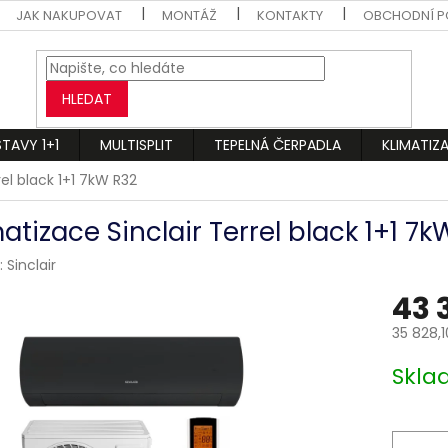
JAK NAKUPOVAT
MONTÁŽ
KONTAKTY
OBCHODNÍ P
HLEDAT
STAVY 1+1
MULTISPLIT
TEPELNÁ ČERPADLA
KLIMATIZ
rel black 1+1 7kW R32
atizace Sinclair Terrel black 1+1 7k
:
Sinclair
43 
35 828,
Měrná
Skl
cena: