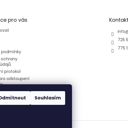
ce pro vás
Kontak
povat
info
725 5
775 
 podmínky
 ochrany
údajů
í protokol
pro odstoupení
vy
Odmítnout
Souhlasím
air-cool