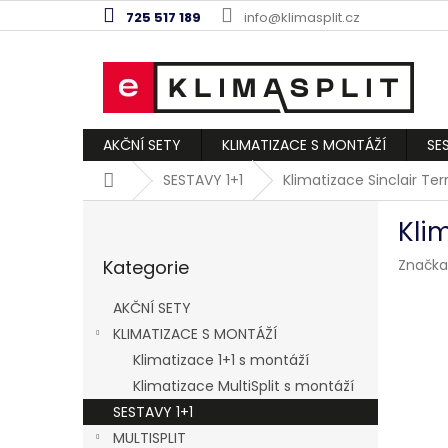
Přejít
725 517 189
info@klimasplit.cz
na
obsah
AKČNÍ SETY
KLIMATIZACE S MONTÁŽÍ
SE
Domů
SESTAVY 1+1
Klimatizace Sinclair Ter
P
Klim
o
Přeskočit
s
Kategorie
Značka
kategorie
t
r
AKČNÍ SETY
a
KLIMATIZACE S MONTÁŽÍ
n
Klimatizace 1+1 s montáží
n
í
Klimatizace MultiSplit s montáží
p
SESTAVY 1+1
a
MULTISPLIT