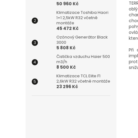
TER
50 960 Kč
obl
Klimatizace Toshiba Haori
cha
1+1 2,5kW R32 včetně
chod
montáže
poh
45 472 Kč
ovlá
Ozónový Generátor Black
kter
3000
5 808 Kč
Při
imp
Čistička vzduchu Haier 500
prot
m3/h
8 500 Kč
sniž
Klimatizace TCL Elite F1
2,6kW R32 včetně montáže
23 296 Kč