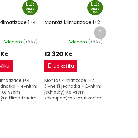
Z
Z
ZDAR
D
ZDAR
D
MA
MA
A
A
klimatizace 1+4
Montáž klimatizace 1+2
R
R
Další
M
M
produkt
A
A
Skladem
(>5 ks)
Skladem
(>5 ks)
 Kč
12 320 Kč
ošíku
Do košíku
limatizace 1+4
Montáž klimatizace 1+2
jednotka + 4vnitřní
(1vnější jednotka + 2vnitřní
) Ke všem
jednotky) Ke všem
ým klimatizacím
zakoupeným klimatizacím
šem eshopu si
1+2 v našem eshopu si
řiobjednat nyní
můžete přiobjednat nyní
í montáž za
kompletní montáž za
odnou...
extra výhodnou...