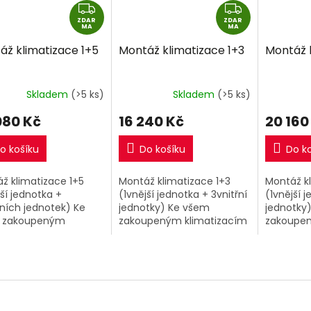
Z
Z
ZDAR
D
ZDAR
D
MA
MA
A
A
áž klimatizace 1+5
Montáž klimatizace 1+3
Montáž 
R
R
M
M
A
A
Skladem
(>5 ks)
Skladem
(>5 ks)
080 Kč
16 240 Kč
20 160
o košíku
Do košíku
Do k
ž klimatizace 1+5
Montáž klimatizace 1+3
Montáž k
jší jednotka +
(1vnější jednotka + 3vnitřní
(1vnější 
řních jednotek) Ke
jednotky) Ke všem
jednotky
 zakoupeným
zakoupeným klimatizacím
zakoupen
tizacím 1+5 v našem
1+3 v našem eshopu si
1+4 v na
u si můžete
můžete přiobjednat nyní
můžete p
jednat nyní kompletní
kompletní montáž za
kompletn
ž za extra
extra výhodnou...
extra výh
nou...