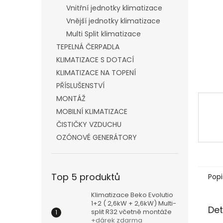
n
Vnitřní jednotky klimatizace
e
Vnější jednotky klimatizace
l
Multi Split klimatizace
TEPELNÁ ČERPADLA
KLIMATIZACE S DOTACÍ
KLIMATIZACE NA TOPENÍ
PŘÍSLUŠENSTVÍ
MONTÁŽ
MOBILNÍ KLIMATIZACE
ČISTIČKY VZDUCHU
OZÓNOVÉ GENERÁTORY
Top 5 produktů
Popi
Klimatizace Beko Evolutio
1+2 ( 2,6kW + 2,6kW) Multi-
Det
split R32 včetně montáže
+dárek zdarma