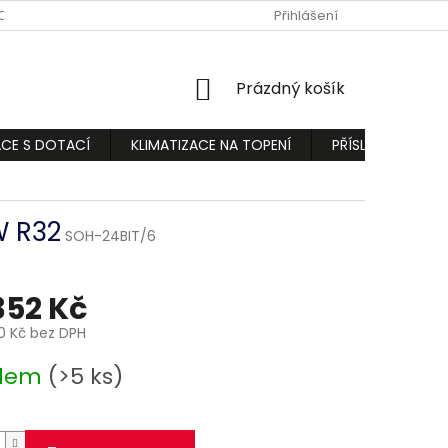
ODMÍNKY
PODMÍNKY OCHRANY OSOBNÍCH ÚDAJŮ
Přihlášení
REKLAMA
NÁKUPNÍ
Prázdný košík
KOŠÍK
ACE S DOTACÍ
KLIMATIZACE NA TOPENÍ
PŘÍSLUŠENSTVÍ
W R32
SOH-24BIT/6
352 Kč
10 Kč bez DPH
adem
(>5 ks)