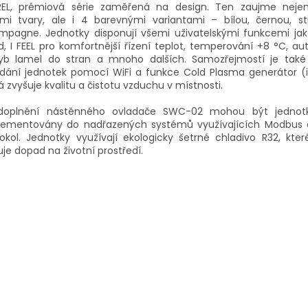
REL, prémiová série zaměřená na design. Ten zaujme neje
ými tvary, ale i 4 barevnými variantami – bílou, černou, st
mpagne. Jednotky disponují všemi uživatelskými funkcemi jako
, I FEEL pro komfortnější řízení teplot, temperování +8 °C, a
yb lamel do stran a mnoho dalších. Samozřejmostí je tak
dání jednotek pomocí WiFi a funkce Cold Plasma generátor (i
á zvyšuje kvalitu a čistotu vzduchu v místnosti.
 doplnění nástěnného ovladače SWC-02 mohou být jednot
lementovány do nadřazených systémů využívajících Modbus 
okol. Jednotky využívají ekologicky šetrné chladivo R32, kte
uje dopad na životní prostředí.