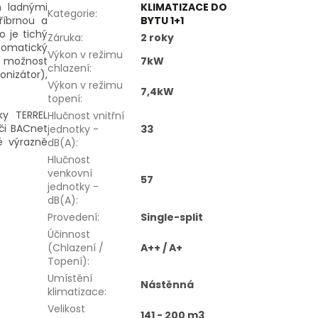
n ladnými
KLIMATIZACE DO
Kategorie
:
říbrnou a
BYTU 1+1
 je tichý
Záruka
:
2 roky
utomatický
Výkon v režimu
é možnost
7kW
chlazení
:
onizátor),
Výkon v režimu
7,4kW
topení
:
ky TERREL
Hlučnost vnitřní
či BACnet
jednotky -
33
ré výrazně
dB(A)
:
Hlučnost
venkovní
57
jednotky -
dB(A)
:
Provedení
:
Single-split
Účinnost
(Chlazení /
A++ / A+
Topení)
:
Umístění
Nástěnná
klimatizace
:
Velikost
141 - 200 m3