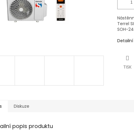
Nástěnná
Terrel 
SOH-24B
Detailn
TISK
s
Diskuze
ailní popis produktu