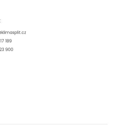
t
@
klimasplit.cz
17 189
123 900