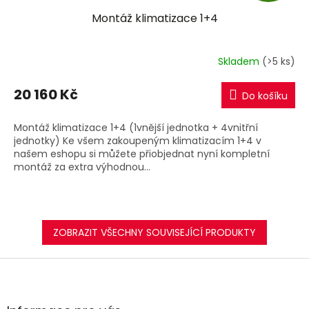
Montáž klimatizace 1+4
A
R
Skladem
(>5 ks)
M
20 160 Kč
Do košíku
A
Montáž klimatizace 1+4 (1vnější jednotka + 4vnitřní
jednotky) Ke všem zakoupeným klimatizacím 1+4 v
našem eshopu si můžete přiobjednat nyní kompletní
montáž za extra výhodnou...
ZOBRAZIT VŠECHNY SOUVISEJÍCÍ PRODUKTY
Z
á
p