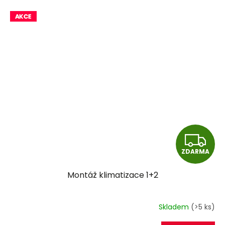
Z
ZDARMA
D
Montáž klimatizace 1+2
A
R
Skladem
(>5 ks)
M