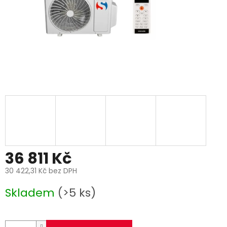
36 811 Kč
30 422,31 Kč bez DPH
Měrná
Skladem
(>5 ks)
cena: