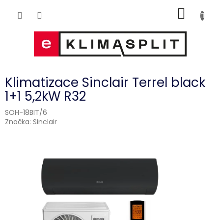
Přejít
NÁKUP
na
obsah
KOŠÍK
Klimatizace Sinclair Terrel black
1+1 5,2kW R32
SOH-18BIT/6
Značka:
Sinclair