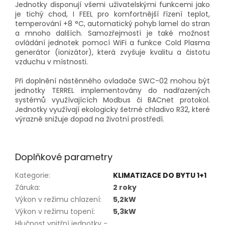
Jednotky disponují všemi uživatelskými funkcemi jako
je tichý chod, I FEEL pro komfortnější řízení teplot,
temperování +8 °C, automatický pohyb lamel do stran
a mnoho dalších. Samozřejmostí je také možnost
ovládání jednotek pomocí WiFi a funkce Cold Plasma
generátor (ionizátor), která zvyšuje kvalitu a čistotu
vzduchu v místnosti.
Při doplnění nástěnného ovladače SWC-02 mohou být
jednotky TERREL implementovány do nadřazených
systémů využívajících Modbus či BACnet protokol.
Jednotky využívají ekologicky šetrné chladivo R32, které
výrazně snižuje dopad na životní prostředí.
Doplňkové parametry
Kategorie
:
KLIMATIZACE DO BYTU 1+1
Záruka
:
2 roky
Výkon v režimu chlazení
:
5,2kW
Výkon v režimu topení
:
5,3kW
Hlučnost vnitřní jednotky -