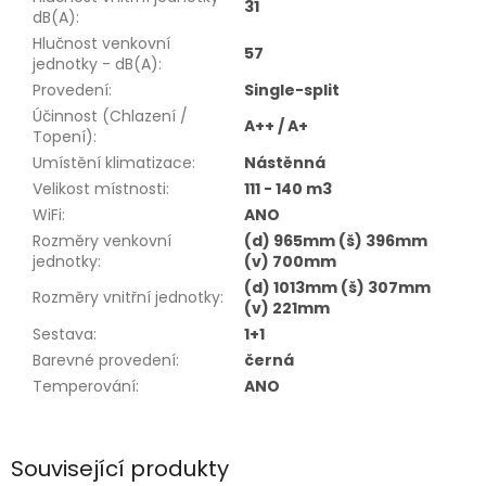
31
dB(A)
:
Hlučnost venkovní
57
jednotky - dB(A)
:
Provedení
:
Single-split
Účinnost (Chlazení /
A++ / A+
Topení)
:
Umístění klimatizace
:
Nástěnná
Velikost místnosti
:
111 - 140 m3
WiFi
:
ANO
Rozměry venkovní
(d) 965mm (š) 396mm
jednotky
:
(v) 700mm
(d) 1013mm (š) 307mm
Rozměry vnitřní jednotky
:
(v) 221mm
Sestava
:
1+1
Barevné provedení
:
černá
Temperování
:
ANO
Související produkty