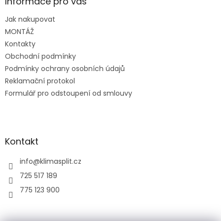
a
Informace pro vás
t
Jak nakupovat
í
MONTÁŽ
Kontakty
Obchodní podmínky
Podmínky ochrany osobních údajů
Reklamační protokol
Formulář pro odstoupení od smlouvy
Kontakt
info
@
klimasplit.cz
725 517 189
775 123 900