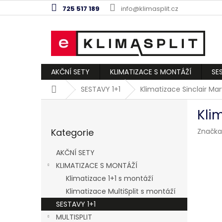
Přejít
725 517 189
info@klimasplit.cz
na
obsah
AKČNÍ SETY
KLIMATIZACE S MONTÁŽÍ
SE
Domů
SESTAVY 1+1
Klimatizace Sinclair Mar
P
Kli
o
Přeskočit
s
Kategorie
Značka
kategorie
t
r
AKČNÍ SETY
a
KLIMATIZACE S MONTÁŽÍ
n
Klimatizace 1+1 s montáží
n
í
Klimatizace MultiSplit s montáží
p
SESTAVY 1+1
a
MULTISPLIT