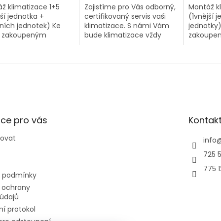
ž klimatizace 1+5
Zajistíme pro Vás odborný,
Montáž kl
jší jednotka +
certifikovaný servis vaši
(1vnější j
řních jednotek) Ke
klimatizace. S námi Vám
jednotky
 zakoupeným
bude klimatizace vždy
zakoupen
tizacím 1+5 v našem
fungovat na 100% .
1+3 v na
u si můžete
Nezapomínejte na servisní
můžete p
jednat nyní kompletní
prohlídky a celkovou
kompletn
ž za extra
kontrolu...
extra výh
nou...
ce pro vás
Kontak
povat
info
725 5
775 
 podmínky
 ochrany
údajů
í protokol