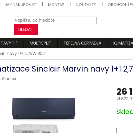
JAK NAKUPOVAT
MONTÁŽ
KONTAKTY
OBCHODNÍ P
HLEDAT
STAVY 1+1
MULTISPLIT
TEPELNÁ ČERPADLA
KLIMATIZ
vin navy 1+1 2,7kW R32
matizace Sinclair Marvin navy 1+1 2
:
Sinclair
26 
21 623,
Měrná
Skl
cena: