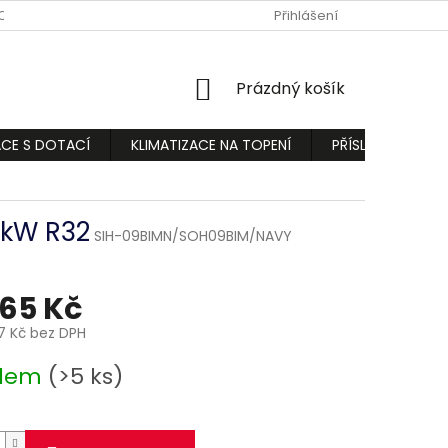
ODMÍNKY
PODMÍNKY OCHRANY OSOBNÍCH ÚDAJŮ
Přihlášení
REKLAMA
NÁKUPNÍ
Prázdný košík
KOŠÍK
ACE S DOTACÍ
KLIMATIZACE NA TOPENÍ
PŘÍSLUŠENSTVÍ
,7kW R32
SIH-09BIMN/SOH09BIM/NAVY
165 Kč
97 Kč bez DPH
adem
(>5 ks)