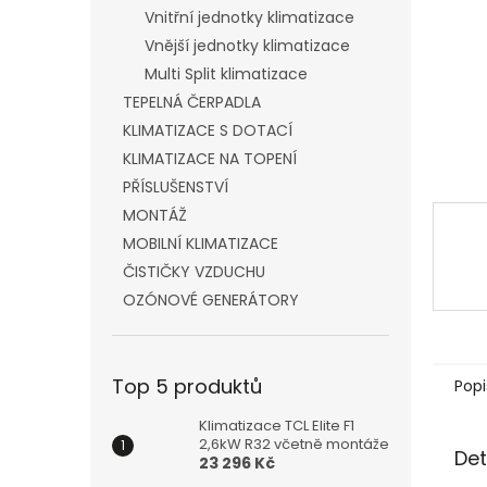
n
Vnitřní jednotky klimatizace
e
Vnější jednotky klimatizace
l
Multi Split klimatizace
TEPELNÁ ČERPADLA
KLIMATIZACE S DOTACÍ
KLIMATIZACE NA TOPENÍ
PŘÍSLUŠENSTVÍ
MONTÁŽ
MOBILNÍ KLIMATIZACE
ČISTIČKY VZDUCHU
OZÓNOVÉ GENERÁTORY
Top 5 produktů
Popi
Klimatizace TCL Elite F1
2,6kW R32 včetně montáže
Det
23 296 Kč