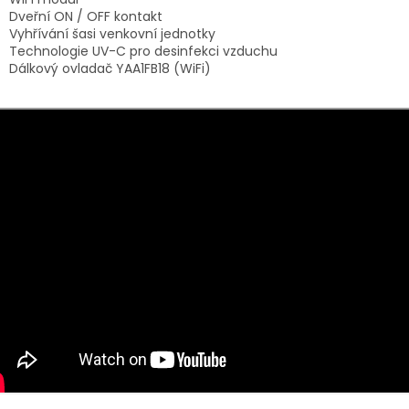
Dveřní ON / OFF kontakt
Vyhřívání šasi venkovní jednotky
Technologie UV-C pro desinfekci vzduchu
Dálkový ovladač YAA1FB18 (WiFi)