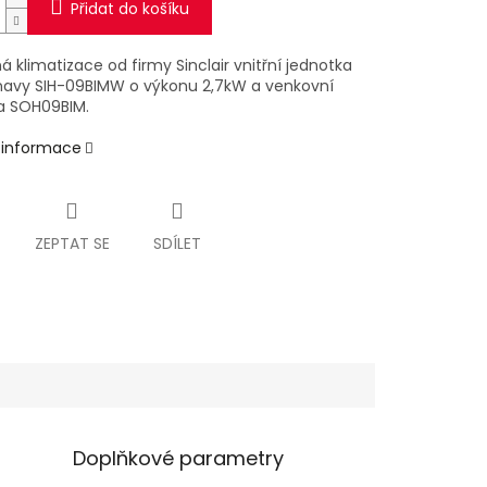
Přidat do košíku
 klimatizace od firmy Sinclair vnitřní jednotka
navy SIH-09BIMW o výkonu 2,7kW a venkovní
a SOH09BIM.
í informace
ZEPTAT SE
SDÍLET
Doplňkové parametry