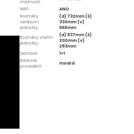
místnosti
:
WiFi
:
ANO
Rozměry
(d) 732mm (š)
venkovní
330mm (v)
jednotky
:
555mm
(d) 837mm (š)
Rozměry vnitřní
200mm (v)
jednotky
:
293mm
Sestava
:
1+1
Barevné
modrá
provedení
: