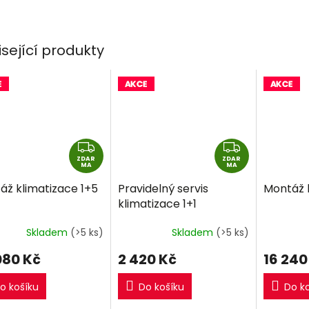
isející produkty
Z
Z
ZDAR
D
ZDAR
D
MA
MA
A
A
áž klimatizace 1+5
Pravidelný servis
Montáž k
R
R
klimatizace 1+1
M
M
A
A
Skladem
(>5 ks)
Skladem
(>5 ks)
080 Kč
2 420 Kč
16 240
o košíku
Do košíku
Do k