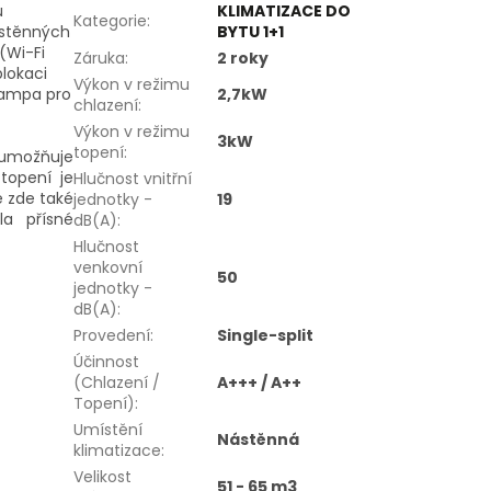
u
KLIMATIZACE DO
Kategorie
:
ástěnných
BYTU 1+1
(Wi-Fi
Záruka
:
2 roky
blokaci
Výkon v režimu
lampa pro
2,7kW
chlazení
:
Výkon v režimu
3kW
topení
:
 umožňuje
topení je
Hlučnost vnitřní
e zde také
jednotky -
19
la přísné
dB(A)
:
Hlučnost
venkovní
50
jednotky -
dB(A)
:
Provedení
:
Single-split
Účinnost
(Chlazení /
A+++ / A++
Topení)
:
Umístění
Nástěnná
klimatizace
:
Velikost
51 - 65 m3