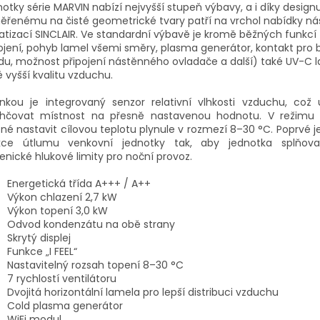
otky série MARVIN nabízí nejvyšší stupeň výbavy, a i díky design
ěřenému na čisté geometrické tvary patří na vrchol nabídky n
atizací SINCLAIR. Ve standardní výbavě je kromě běžných funkcí 
ojení, pohyb lamel všemi směry, plasma generátor, kontakt pro 
u, možnost připojení nástěnného ovladače a další) také UV-C 
ě vyšší kvalitu vzduchu.
inkou je integrovaný senzor relativní vlhkosti vzduchu, což
lhčovat místnost na přesně nastavenou hodnotu. V režimu 
é nastavit cílovou teplotu plynule v rozmezí 8–30 °C. Poprvé j
kce útlumu venkovní jednotky tak, aby jednotka splňova
enické hlukové limity pro noční provoz.
Energetická třída A+++ / A++
Výkon chlazení 2,7 kW
Výkon topení 3,0 kW
Odvod kondenzátu na obě strany
Skrytý displej
Funkce „I FEEL“
Nastavitelný rozsah topení 8–30 °C
7 rychlostí ventilátoru
Dvojitá horizontální lamela pro lepší distribuci vzduchu
Cold plasma generátor
WiFi modul