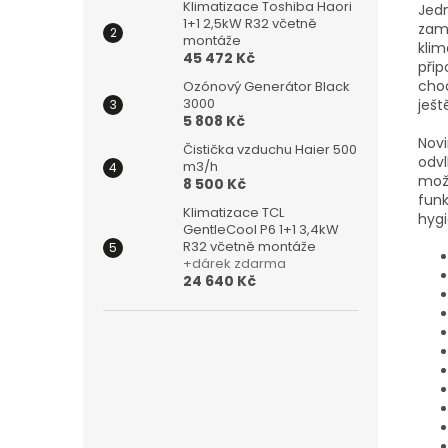
Klimatizace Toshiba Haori
Jedn
1+1 2,5kW R32 včetně
zam
montáže
klim
45 472 Kč
přip
chod
Ozónový Generátor Black
3000
ješt
5 808 Kč
Nov
Čistička vzduchu Haier 500
odv
m3/h
možn
8 500 Kč
fun
Klimatizace TCL
hygi
GentleCool P6 1+1 3,4kW
R32 včetně montáže
+dárek zdarma
24 640 Kč