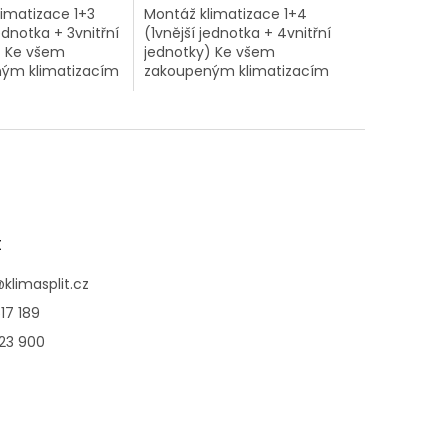
imatizace 1+3
Montáž klimatizace 1+4
ednotka + 3vnitřní
(1vnější jednotka + 4vnitřní
) Ke všem
jednotky) Ke všem
ým klimatizacím
zakoupeným klimatizacím
šem eshopu si
1+4 v našem eshopu si
řiobjednat nyní
můžete přiobjednat nyní
í montáž za
kompletní montáž za
odnou...
extra výhodnou...
t
@
klimasplit.cz
17 189
123 900