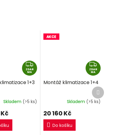
Z
Z
ZDAR
D
ZDAR
D
MA
MA
A
A
limatizace 1+3
Montáž klimatizace 1+4
R
R
Další
M
M
produkt
A
A
Skladem
(>5 ks)
Skladem
(>5 ks)
 Kč
20 160 Kč
ošíku
Do košíku