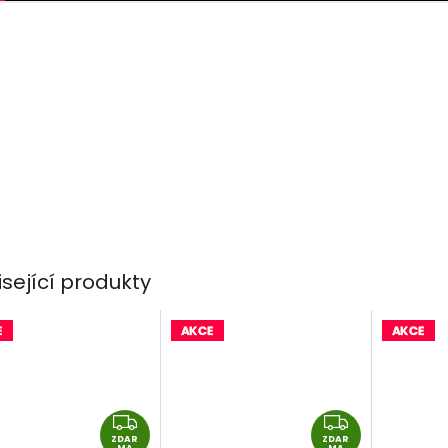
isející produkty
Z
Z
ZDAR
D
ZDAR
D
MA
MA