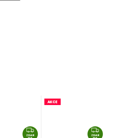
Z
Z
ZDAR
D
ZDAR
D
MA
MA