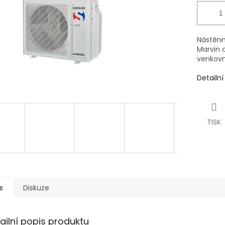
Nástěnná
Marvin 
venkovn
Detailn
TISK
s
Diskuze
ailní popis produktu