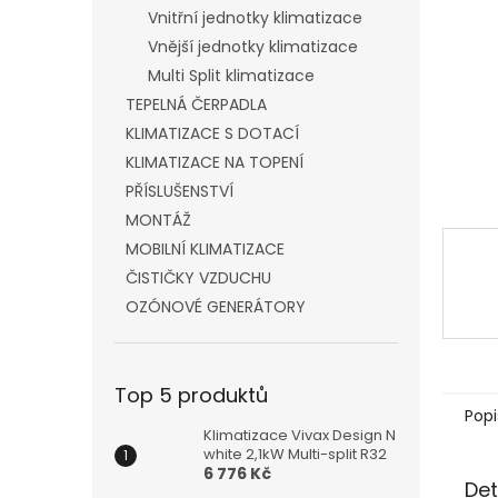
n
Vnitřní jednotky klimatizace
e
Vnější jednotky klimatizace
l
Multi Split klimatizace
TEPELNÁ ČERPADLA
KLIMATIZACE S DOTACÍ
KLIMATIZACE NA TOPENÍ
PŘÍSLUŠENSTVÍ
MONTÁŽ
MOBILNÍ KLIMATIZACE
ČISTIČKY VZDUCHU
OZÓNOVÉ GENERÁTORY
Top 5 produktů
Popi
Klimatizace Vivax Design N
white 2,1kW Multi-split R32
6 776 Kč
Det