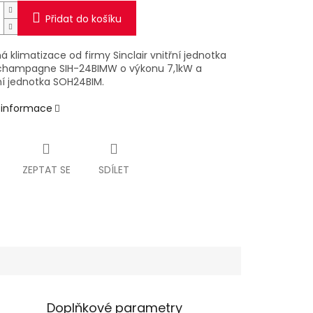
Přidat do košíku
 klimatizace od firmy Sinclair vnitřní jednotka
champagne SIH-24BIMW o výkonu 7,1kW a
í jednotka SOH24BIM.
í informace
ZEPTAT SE
SDÍLET
Doplňkové parametry