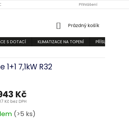
ODMÍNKY
PODMÍNKY OCHRANY OSOBNÍCH ÚDAJŮ
Přihlášení
REKLAMA
NÁKUPNÍ
Prázdný košík
KOŠÍK
ACE S DOTACÍ
KLIMATIZACE NA TOPENÍ
PŘÍSLUŠENSTVÍ
 1+1 7,1kW R32
943 Kč
87 Kč bez DPH
adem
(>5 ks)