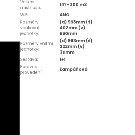
Velikost
141 - 200 m3
místnosti
:
WiFi
:
ANO
Rozměry
(d) 958mm (š)
venkovní
402mm (v)
jednotky
:
660mm
(d) 993mm (š)
Rozměry vnitřní
222mm (v)
jednotky
:
311mm
Sestava
:
1+1
Barevné
šampáňová
provedení
: