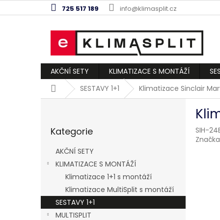
Přejít
725 517 189
info@klimasplit.cz
na
obsah
AKČNÍ SETY
KLIMATIZACE S MONTÁŽÍ
SE
Domů
SESTAVY 1+1
Klimatizace Sinclair Ma
P
Kli
o
Přeskočit
s
Kategorie
SIH-2
kategorie
t
Značka
r
AKČNÍ SETY
a
KLIMATIZACE S MONTÁŽÍ
n
Klimatizace 1+1 s montáží
n
í
Klimatizace MultiSplit s montáží
p
SESTAVY 1+1
a
MULTISPLIT