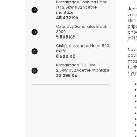
Klimatizace Toshiba Haori
1+1 2,5kW R32 včetně
Jedn
montáže
zam
45 472 Kč
klim
přip
Ozónový Generátor Black
3000
chod
5 808 Kč
ješt
Čistička vzduchu Haier 500
Nov
m3/h
odv
8 500 Kč
možn
Klimatizace TCL Elite F1
fun
2,6kW R32 včetně montáže
hygi
23 296 Kč