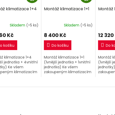
A
A
áž klimatizace 1+4
Montáž klimatizace 1+1
Montáž k
R
R
M
M
A
A
Skladem
(>5 ks)
Skladem
(>5 ks)
160 Kč
8 400 Kč
12 320
o košíku
Do košíku
Do k
ž klimatizace 1+4
Montáž klimatizace 1+1
Montáž kl
jší jednotka + 4vnitřní
(1vnější jednotka + 1vnitřní
(1vnější j
tky) Ke všem
jednotka) Ke všem
jednotky
upeným klimatizacím
zakoupeným klimatizacím
zakoupen
 našem eshopu si
1+1 v našem eshopu si
1+2 v na
e přiobjednat nyní
můžete přiobjednat nyní
můžete p
etní montáž za
kompletní montáž za
kompletn
 výhodnou...
extra výhodnou...
extra výh