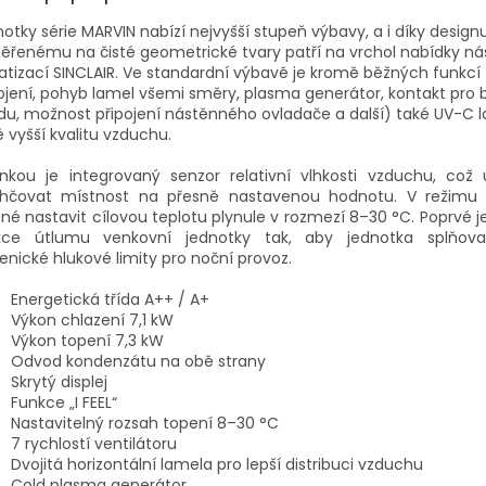
otky série MARVIN nabízí nejvyšší stupeň výbavy, a i díky design
ěřenému na čisté geometrické tvary patří na vrchol nabídky n
atizací SINCLAIR. Ve standardní výbavě je kromě běžných funkcí 
ojení, pohyb lamel všemi směry, plasma generátor, kontakt pro 
u, možnost připojení nástěnného ovladače a další) také UV-C 
ě vyšší kvalitu vzduchu.
inkou je integrovaný senzor relativní vlhkosti vzduchu, což
lhčovat místnost na přesně nastavenou hodnotu. V režimu 
é nastavit cílovou teplotu plynule v rozmezí 8–30 °C. Poprvé j
kce útlumu venkovní jednotky tak, aby jednotka splňova
enické hlukové limity pro noční provoz.
Energetická třída A++ / A+
Výkon chlazení 7,1 kW
Výkon topení 7,3 kW
Odvod kondenzátu na obě strany
Skrytý displej
Funkce „I FEEL“
Nastavitelný rozsah topení 8–30 °C
7 rychlostí ventilátoru
Dvojitá horizontální lamela pro lepší distribuci vzduchu
Cold plasma generátor