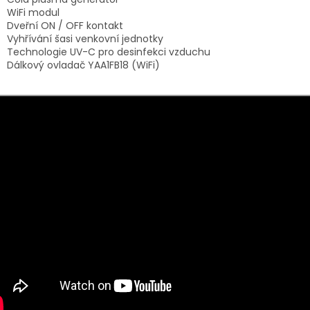
WiFi modul
Dveřní ON / OFF kontakt
Vyhřívání šasi venkovní jednotky
Technologie UV-C pro desinfekci vzduchu
Dálkový ovladač YAA1FB18 (WiFi)