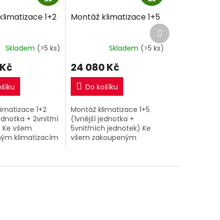
A
A
limatizace 1+2
Montáž klimatizace 1+5
R
R
Další
M
M
produkt
A
A
Skladem
(>5 ks)
Skladem
(>5 ks)
 Kč
24 080 Kč
ošíku
Do košíku
imatizace 1+2
Montáž klimatizace 1+5
ednotka + 2vnitřní
(1vnější jednotka +
) Ke všem
5vnitřních jednotek) Ke
ým klimatizacím
všem zakoupeným
šem eshopu si
klimatizacím 1+5 v našem
řiobjednat nyní
eshopu si můžete
í montáž za
přiobjednat nyní kompletní
odnou...
montáž za extra
výhodnou...