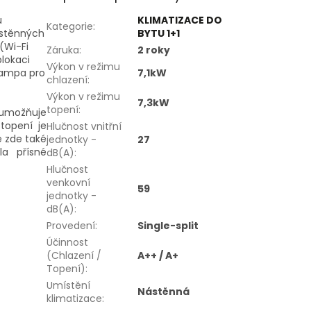
u
KLIMATIZACE DO
Kategorie
:
ástěnných
BYTU 1+1
(Wi-Fi
Záruka
:
2 roky
blokaci
Výkon v režimu
lampa pro
7,1kW
chlazení
:
Výkon v režimu
7,3kW
topení
:
 umožňuje
topení je
Hlučnost vnitřní
e zde také
jednotky -
27
la přísné
dB(A)
:
Hlučnost
venkovní
59
jednotky -
dB(A)
:
Provedení
:
Single-split
Účinnost
(Chlazení /
A++ / A+
Topení)
:
Umístění
Nástěnná
klimatizace
: