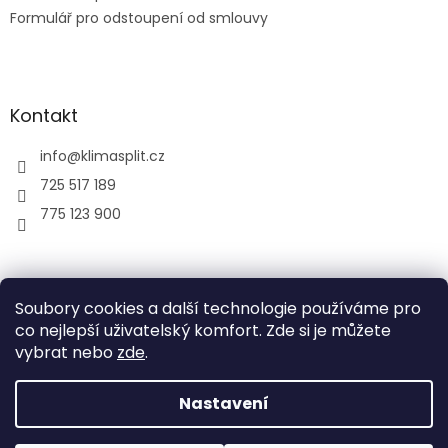
Formulář pro odstoupení od smlouvy
Kontakt
info
@
klimasplit.cz
725 517 189
775 123 900
air-cool
Soubory cookies a další technologie používáme pro
co nejlepší uživatelský komfort. Zde si je můžete
vybrat nebo
zde
.
Vytvořil Shoptet
Nastavení