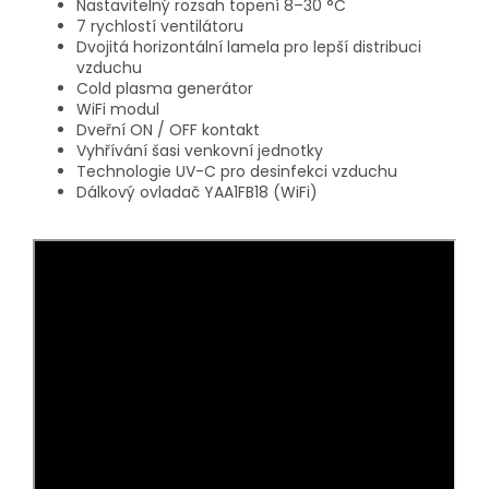
Nastavitelný rozsah topení 8–30 °C
7 rychlostí ventilátoru
Dvojitá horizontální lamela pro lepší distribuci
vzduchu
Cold plasma generátor
WiFi modul
Dveřní ON / OFF kontakt
Vyhřívání šasi venkovní jednotky
Technologie UV-C pro desinfekci vzduchu
Dálkový ovladač YAA1FB18 (WiFi)