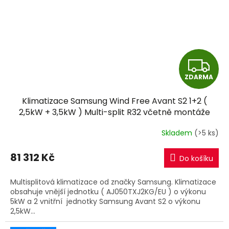
Z
ZDARMA
D
Klimatizace Samsung Wind Free Avant S2 1+2 (
A
2,5kW + 3,5kW ) Multi-split R32 včetně montáže
R
Skladem
(>5 ks)
M
81 312 Kč
Do košíku
A
Multisplitová klimatizace od značky Samsung. Klimatizace
obsahuje vnější jednotku ( AJ050TXJ2KG/EU ) o výkonu
5kW a 2 vnitřní jednotky Samsung Avant S2 o výkonu
2,5kW...