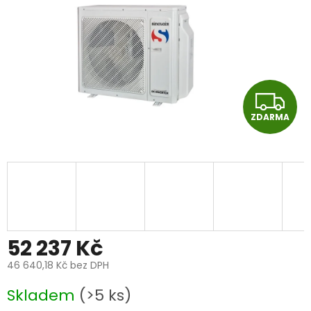
Z
ZDARMA
D
A
R
M
A
52 237 Kč
46 640,18 Kč bez DPH
Měrná
Skladem
(>5 ks)
cena: