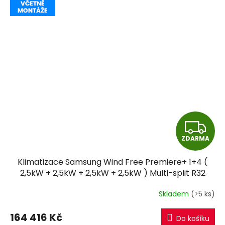
Z
ZDARMA
D
Klimatizace Samsung Wind Free Premiere+ 1+4 (
A
2,5kW + 2,5kW + 2,5kW + 2,5kW ) Multi-split R32
včetně montáže
R
Skladem
(>5 ks)
M
164 416 Kč
Do košíku