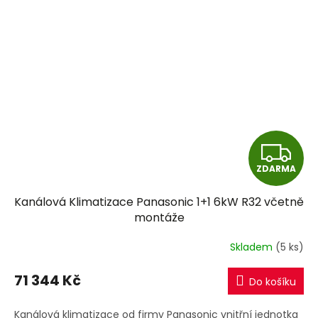
Z
ZDARMA
D
Kanálová Klimatizace Panasonic 1+1 6kW R32 včetně
A
montáže
R
Skladem
(5 ks)
M
71 344 Kč
Do košíku
A
Kanálová klimatizace od firmy Panasonic vnitřní jednotka