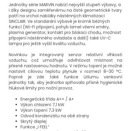
Jednotky série MARVIN nabízí nejvyšší stupeň výbavy, a
i díky designu zaměřenému na čisté geometrické tvary
patří na vrchol nabídky nástěnných klimatizací
SINCLAIR. Ve standardní výbavě je kromě běžných
funkcí (Wi-Fi připojení, pohyb lamel všemi směry,
plasma generátor, kontakt pro blokaci chodu, možnost
připojení nástěnného ovladače a další) také UV-C
lampa pro ještě vyšší kvalitu vzduchu.
Novinkou je integrovaný senzor relativní vlhkosti
vzduchu, což umožňuje odvlhčovat místnost na
přesně nastavenou hodnotu. V režimu topení je možné
nastavit cílovou teplotu plynule v rozmezí 8–30 °C.
Poprvé je zde také funkce útlumu venkovní
jednotky tak, aby jednotka splňovala přísné hygienické
hlukové limity pro noční provoz.
Energetická třída A++ / A+
Výkon chlazení 7,1 kW
Výkon topení 7,3 kW
Odvod kondenzátu na obě strany
Skrytý displej
Funkce „I FEEL“