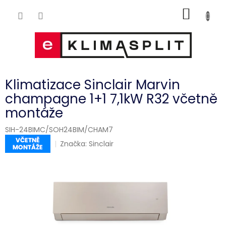
Přejít
NÁKUP
na
obsah
KOŠÍK
Klimatizace Sinclair Marvin
champagne 1+1 7,1kW R32 včetně
montáže
SIH-24BIMC/SOH24BIM/CHAM7
Značka:
Sinclair