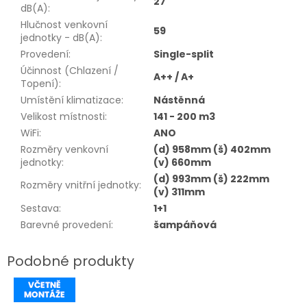
27
dB(A)
:
Hlučnost venkovní
59
jednotky - dB(A)
:
Provedení
:
Single-split
Účinnost (Chlazení /
A++ / A+
Topení)
:
Umístění klimatizace
:
Nástěnná
Velikost místnosti
:
141 - 200 m3
WiFi
:
ANO
Rozměry venkovní
(d) 958mm (š) 402mm
jednotky
:
(v) 660mm
(d) 993mm (š) 222mm
Rozměry vnitřní jednotky
:
(v) 311mm
Sestava
:
1+1
Barevné provedení
:
šampáňová