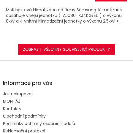
A
Multisplitová klimatizace od firmy Samsung. Klimatizace
obsahuje vnější jednotku ( AJ080TXJ4KG/EU ) o výkonu
8kW a 4 vnitřní klimatizační jednotky o výkonu 2,5kW +...
ZOBRAZIT VŠECHNY SOUVISEJÍCÍ PRODUKTY
Z
á
p
a
Informace pro vás
t
Jak nakupovat
í
MONTÁŽ
Kontakty
Obchodní podmínky
Podmínky ochrany osobních údajů
Reklamační protokol