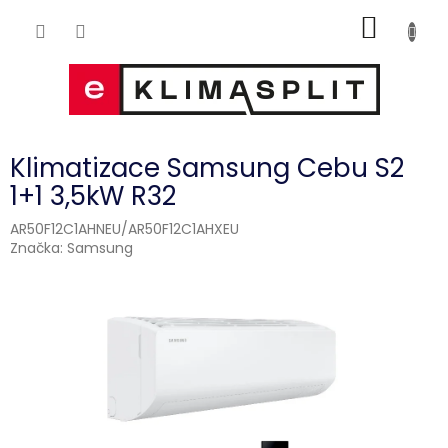
Přejít
NÁKUP
na
obsah
KOŠÍK
Klimatizace Samsung Cebu S2
1+1 3,5kW R32
AR50F12C1AHNEU/AR50F12C1AHXEU
Značka:
Samsung