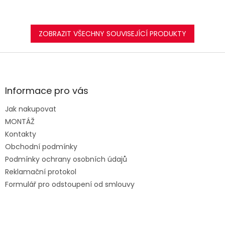
ZOBRAZIT VŠECHNY SOUVISEJÍCÍ PRODUKTY
Z
á
p
a
Informace pro vás
t
Jak nakupovat
í
MONTÁŽ
Kontakty
Obchodní podmínky
Podmínky ochrany osobních údajů
Reklamační protokol
Formulář pro odstoupení od smlouvy