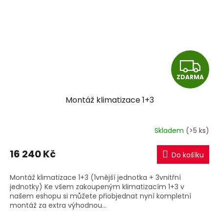
Z
ZDARMA
D
Montáž klimatizace 1+3
A
R
Skladem
(>5 ks)
M
16 240 Kč
Do košíku
A
Montáž klimatizace 1+3 (1vnější jednotka + 3vnitřní
jednotky) Ke všem zakoupeným klimatizacím 1+3 v
našem eshopu si můžete přiobjednat nyní kompletní
montáž za extra výhodnou...