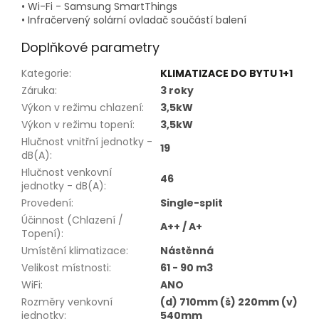
• Wi-Fi - Samsung SmartThings
• Infračervený solární ovladač součástí balení
Doplňkové parametry
Kategorie
:
KLIMATIZACE DO BYTU 1+1
Záruka
:
3 roky
Výkon v režimu chlazení
:
3,5kW
Výkon v režimu topení
:
3,5kW
Hlučnost vnitřní jednotky -
19
dB(A)
:
Hlučnost venkovní
46
jednotky - dB(A)
:
Provedení
:
Single-split
Účinnost (Chlazení /
A++ / A+
Topení)
:
Umístění klimatizace
:
Nástěnná
Velikost místnosti
:
61 - 90 m3
WiFi
:
ANO
Rozměry venkovní
(d) 710mm (š) 220mm (v)
jednotky
:
540mm