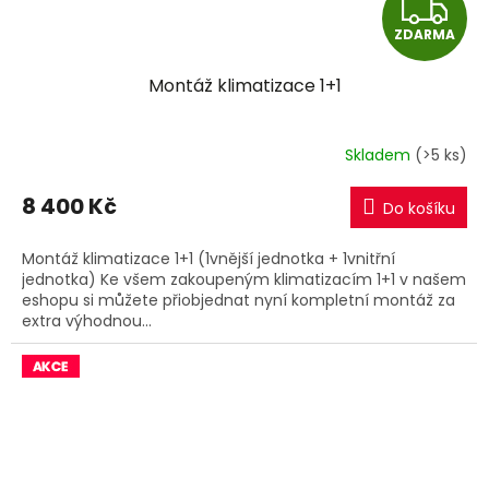
Z
ZDARMA
D
Montáž klimatizace 1+1
A
R
Skladem
(>5 ks)
M
8 400 Kč
Do košíku
A
Montáž klimatizace 1+1 (1vnější jednotka + 1vnitřní
jednotka) Ke všem zakoupeným klimatizacím 1+1 v našem
eshopu si můžete přiobjednat nyní kompletní montáž za
extra výhodnou...