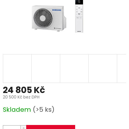
24 805 Kč
20 500 Kč bez DPH
Měrná
Skladem
(>5 ks)
cena: