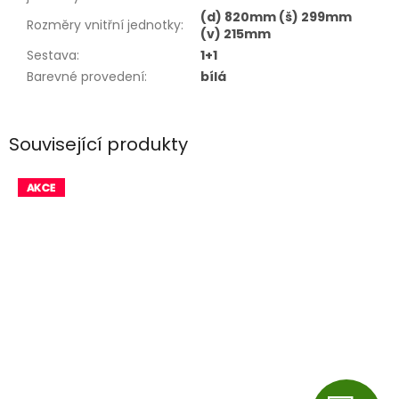
(d) 820mm (š) 299mm
Rozměry vnitřní jednotky
:
(v) 215mm
Sestava
:
1+1
Barevné provedení
:
bílá
Související produkty