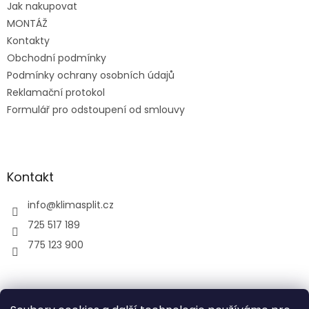
Jak nakupovat
í
MONTÁŽ
Kontakty
Obchodní podmínky
Podmínky ochrany osobních údajů
Reklamační protokol
Formulář pro odstoupení od smlouvy
Kontakt
info
@
klimasplit.cz
725 517 189
775 123 900
air-cool