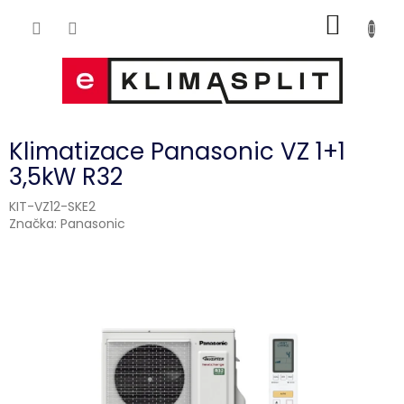
Přejít
NÁKUP
na
obsah
KOŠÍK
Klimatizace Panasonic VZ 1+1
3,5kW R32
KIT-VZ12-SKE2
Značka:
Panasonic