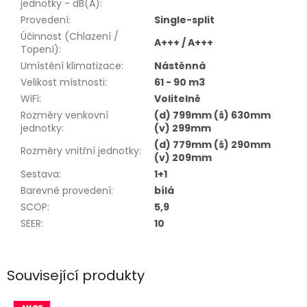
jednotky - dB(A)
:
Provedení
:
Single-split
Účinnost (Chlazení /
A+++ / A+++
Topení)
:
Umístění klimatizace
:
Nástěnná
Velikost místnosti
:
61 - 90 m3
WiFi
:
Volitelně
Rozměry venkovní
(d) 799mm (š) 630mm
jednotky
:
(v) 299mm
(d) 779mm (š) 290mm
Rozměry vnitřní jednotky
:
(v) 209mm
Sestava
:
1+1
Barevné provedení
:
bílá
SCOP
:
5,9
SEER
:
10
Související produkty