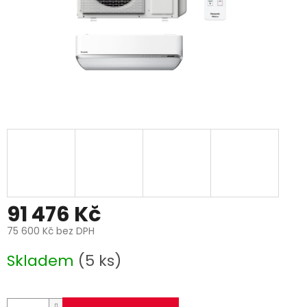
91 476 Kč
75 600 Kč bez DPH
Měrná
Skladem
(5 ks)
cena: