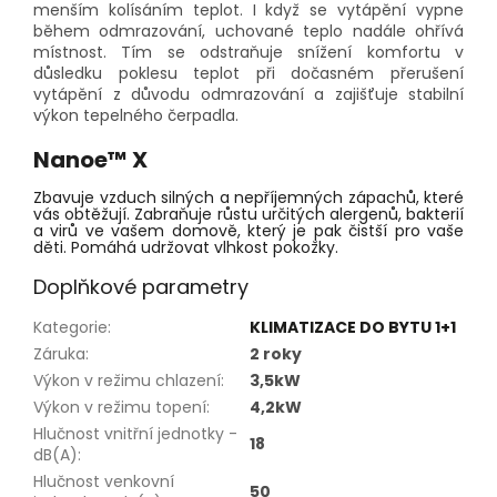
menším kolísáním teplot. I když se vytápění vypne
během odmrazování, uchované teplo nadále ohřívá
místnost. Tím se odstraňuje snížení komfortu v
důsledku poklesu teplot při dočasném přerušení
vytápění z důvodu odmrazování a zajišťuje stabilní
výkon tepelného čerpadla.
Nanoe™ X
Zbavuje vzduch silných a nepříjemných zápachů, které
vás obtěžují. Zabraňuje růstu určitých alergenů, bakterií
a virů ve vašem domově, který je pak čistší pro vaše
děti. Pomáhá udržovat vlhkost pokožky.
Doplňkové parametry
Kategorie
:
KLIMATIZACE DO BYTU 1+1
Záruka
:
2 roky
Výkon v režimu chlazení
:
3,5kW
Výkon v režimu topení
:
4,2kW
Hlučnost vnitřní jednotky -
18
dB(A)
:
Hlučnost venkovní
50