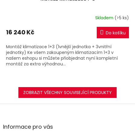
A
R
Skladem
(>5 ks)
M
16 240 Kč
Do košíku
A
Montáž klimatizace 1+3 (1vnější jednotka + 3vnitřní
jednotky) Ke všem zakoupeným klimatizacím 1+3 v
našem eshopu si můžete přiobjednat nyní kompletní
montáž za extra výhodnou...
ZOBRAZIT VŠECHNY SOUVISEJÍCÍ PRODUKTY
Z
á
p
a
Informace pro vás
t