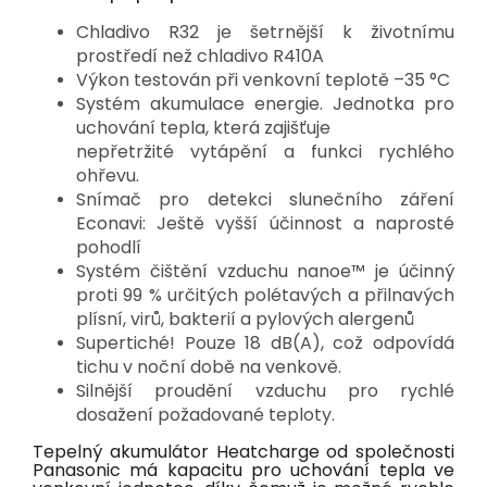
Chladivo R32 je šetrnější k životnímu
prostředí než chladivo R410A
Výkon testován při venkovní teplotě –35 °C
Systém akumulace energie. Jednotka pro
uchování tepla, která zajišťuje
nepřetržité vytápění a funkci rychlého
ohřevu.
Snímač pro detekci slunečního záření
Econavi: Ještě vyšší účinnost a naprosté
pohodlí
Systém čištění vzduchu nanoe™ je účinný
proti 99 % určitých polétavých a přilnavých
plísní, virů, bakterií a pylových alergenů
Supertiché! Pouze 18 dB(A), což odpovídá
tichu v noční době na venkově.
Silnější proudění vzduchu pro rychlé
dosažení požadované teploty.
Tepelný akumulátor Heatcharge od společnosti
Panasonic má kapacitu pro uchování tepla ve