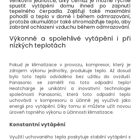
venkovní jednotce, díky čemuž je možné rychle
spustit vytápění domu ihned po zapnutí
tepelného čerpadla. Zajišťují také maximální
pohodlí a teplo v domě i během odmrazování,
protože akumulátor také shromažďuje teplo, aby
zabránil ochlazení vzduchu během odmrazování.
Výkonné a spolehlivé vytápění i při
nízkých teplotách
Pokud je klimatizace v provozu, kompresor, který je
zdrojem výkonu jednotky, produkuje teplo. Až dosud
bylo toto teplo odváděno bez užitku do ovzduší.
Panasonic se zaměřil na toto odpadní teplo!
Heatcharge je unikátní a inovativní technologie
společnosti Panasonic, která toto odpadní teplo
uchovává v kompresoru a účinně jej využívá jako
energii pro vytápění. Díky tomu si můžete užít novou
úroveň topného výkonu a účinnosti klimatizace.
Konstantní vytápění
Využití uchovaného tepla poskytuje stabilní vytápění s