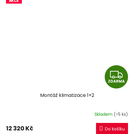
Z
ZDARMA
D
Montáž klimatizace 1+2
A
R
Skladem
(>5 ks)
M
12 320 Kč
Do košíku