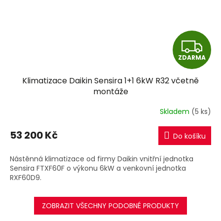
Z
ZDARMA
D
Klimatizace Daikin Sensira 1+1 6kW R32 včetně
A
montáže
R
Skladem
(5 ks)
M
53 200 Kč
Do košíku
A
Nástěnná klimatizace od firmy Daikin vnitřní jednotka
Sensira FTXF60F o výkonu 6kW a venkovní jednotka
RXF60D9.
ZOBRAZIT VŠECHNY PODOBNÉ PRODUKTY