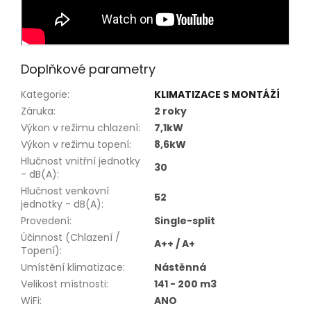
Doplňkové parametry
Kategorie
:
KLIMATIZACE S MONTÁŽÍ
Záruka
:
2 roky
Výkon v režimu chlazení
:
7,1kW
Výkon v režimu topení
:
8,6kW
Hlučnost vnitřní jednotky
30
- dB(A)
:
Hlučnost venkovní
52
jednotky - dB(A)
:
Provedení
:
Single-split
Účinnost (Chlazení /
A++ / A+
Topení)
:
Umístění klimatizace
:
Nástěnná
Velikost místnosti
:
141 - 200 m3
WiFi
:
ANO