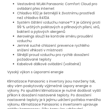
Vestavěná WLAN Panasonic Comfort Cloud pro
ovládaní přes internet
Chladivo R32 je šetrnější k životnímu prostředí
než chladivo R410A
Systém čištění vzduchu nanoe™ X je účinný proti
99 % určitých polétavých a přilnavých plísní, virů,
bakterií a pylových alergenů
Aerowings slouží ke kontrole směru proudění
vzduchu
Jemné suché chlazení: prevence rychlého
snížení vlhkosti v místnosti
Silnější proud vzduchu pro rychlé dosažení
požadované teploty
Kabelové dálkové ovládání (volitelné)
Vysoký výkon s úsporami energie
Klimatizace Panasonic s invertory jsou navrženy tak,
aby vám poskytovaly výjimečné úspory energie a
výkony. Po spuštění klimatizace je nutné dodávat vyšší
příkon k dosažení nastavené teploty. Po dosažení
nastavené teploty je k jejímu udržení potřeba menšího
výkonu. Klimatizace Panasonic s invertorem upravuje