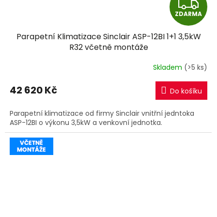
Z
ZDARMA
D
Parapetní Klimatizace Sinclair ASP-12BI 1+1 3,5kW
A
R32 včetně montáže
R
Skladem
(>5 ks)
M
42 620 Kč
Do košíku
A
Parapetní klimatizace od firmy Sinclair vnitřní jedntoka
ASP-12BI o výkonu 3,5kW a venkovní jednotka.