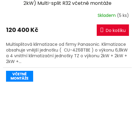
A
2kW) Multi-split R32 včetně montáže
R
Skladem
(5 ks)
M
120 400 Kč
Do košíku
A
Multisplitová klimatizace od firmy Panasonic. Klimatizace
obsahuje vnější jednotku ( CU-4Z68TBE ) o výkonu 6,8kW
a 4 vnitřní klimatizační jednotky TZ o výkonu 2kW + 2kW +
2kW +...