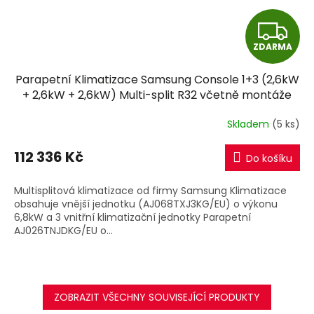
Z
ZDARMA
D
Parapetní Klimatizace Samsung Console 1+3 (2,6kW
A
+ 2,6kW + 2,6kW) Multi-split R32 včetně montáže
R
Skladem
(5 ks)
M
112 336 Kč
Do košíku
A
Multisplitová klimatizace od firmy Samsung Klimatizace
obsahuje vnější jednotku (AJ068TXJ3KG/EU) o výkonu
6,8kW a 3 vnitřní klimatizační jednotky Parapetní
AJ026TNJDKG/EU o...
ZOBRAZIT VŠECHNY SOUVISEJÍCÍ PRODUKTY