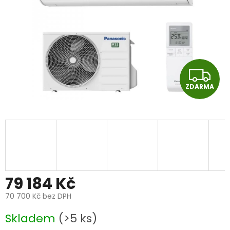
Z
ZDARMA
D
A
R
M
A
79 184 Kč
70 700 Kč bez DPH
Měrná
Skladem
(>5 ks)
cena: