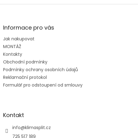
Z
á
p
a
Informace pro vás
t
Jak nakupovat
í
MONTÁŽ
Kontakty
Obchodní podmínky
Podmínky ochrany osobních údajů
Reklamační protokol
Formulář pro odstoupení od smlouvy
Kontakt
info
@
klimasplit.cz
725 517 189