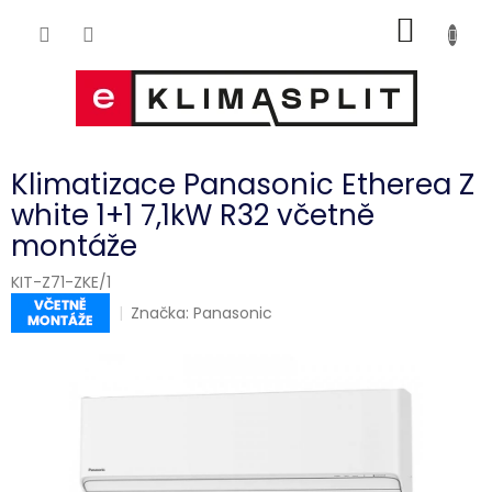
Přejít
NÁKUP
na
obsah
KOŠÍK
Klimatizace Panasonic Etherea Z
white 1+1 7,1kW R32 včetně
montáže
KIT-Z71-ZKE/1
Značka:
Panasonic