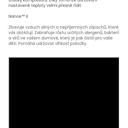
otáčky kompresoru. Díky tomu lze udržování
nastavené teploty velmi přesně řídit.
Nanoe™ X
Zbavuje vzduch silných a nepříjemných zápachů, které
vás obtěžují. Zabraňuje růstu určitých alergenů, bakterií
a virů ve vašem domově, který je pak čistší pro vaše
děti. Pomáhá udržovat vlhkost pokožky.