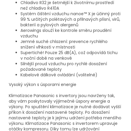
Chladivo R32 je šetrnější k životnímu prostředí
než chladivo R410A
Systém čištění vzduchu nanoe™ X je účinný proti
99 % určitých polétavých a přilnavých plísní, virů,
bakterií a pylových alergenů
Aerowings slouží ke kontrole směru proudění
vzduchu
Jemné suché chlazení: prevence rychlého
snížení vlhkosti v místnosti
Supertiché! Pouze 25 dB(A), což odpovídá tichu
v noční době na venkově
Silnější proud vzduchu pro rychlé dosažení
požadované teploty
Kabelové dálkové ovládání (volitelné)
Vysoký výkon s úsporami energie
Klimatizace Panasonic s invertory jsou navrženy tak,
aby vám poskytovaly výjimečné úspory energie a
výkony. Po spuštění klimatizace je nutné dodávat vyšší
příkon k dosažení nastavené teploty. Po dosažení
nastavené teploty je k jejímu udržení potřeba menšího
výkonu. Klimatizace Panasonic s invertorem upravuje
otáčky kompresoru. Díky tomu lze udržování