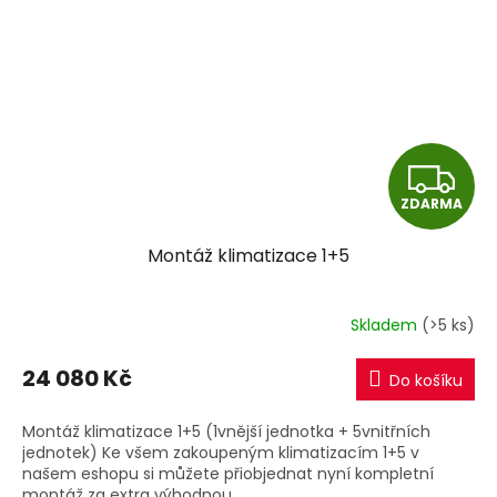
Z
ZDARMA
D
Montáž klimatizace 1+5
A
R
Skladem
(>5 ks)
M
24 080 Kč
Do košíku
A
Montáž klimatizace 1+5 (1vnější jednotka + 5vnitřních
jednotek) Ke všem zakoupeným klimatizacím 1+5 v
našem eshopu si můžete přiobjednat nyní kompletní
montáž za extra výhodnou...