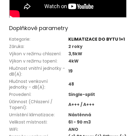
Doplňkové parametry
Kategorie
:
KLIMATIZACE DO BYTU 1+1
Záruka
:
2 roky
Výkon v režimu chlazení
:
3,5kW
Výkon v režimu topení
:
4kW
Hlučnost vnitřní jednotky -
19
dB(A)
:
Hlučnost venkovní
48
jednotky - dB(A)
:
Provedení
:
Single-split
Účinnost (Chlazení /
A+++ / A+++
Topení)
:
Umístění klimatizace
:
Nástěnná
Velikost místnosti
:
61 - 90 m3
WiFi
:
ANO