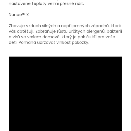
nastavené teploty velmi přesně řídit.
Nanoe™ X
Zbavuje vzduch silných a nepříjemných zápachů, které
vás obtěžují. Zabraňuje růstu určitých alergenů, bakterií
a virů ve vašem domově, který je pak čistší pro vaše
děti. Pomáhá udržovat vlhkost pokožky.