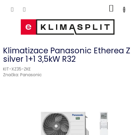
Přejít
NÁKUP
na
obsah
KOŠÍK
Klimatizace Panasonic Etherea Z
silver 1+1 3,5kW R32
KIT-XZ35-ZKE
Značka:
Panasonic