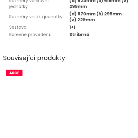
Rozměry venkovní
(d) 824mm (š) 619mm (v)
jednotky
:
299mm
(d) 870mm (š) 295mm
Rozměry vnitřní jednotky
:
(v) 229mm
Sestava
:
1+1
Barevné provedení
:
Stříbrná
Související produkty