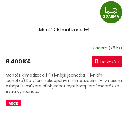
Z
ZDARMA
D
Montáž klimatizace 1+1
A
R
Skladem
(>5 ks)
M
8 400 Kč
Do košíku
A
Montáž klimatizace 1+1 (1vnější jednotka + 1vnitřní
jednotka) Ke všem zakoupeným klimatizacím 1+1 v našem
eshopu si můžete přiobjednat nyní kompletní montáž za
extra výhodnou...