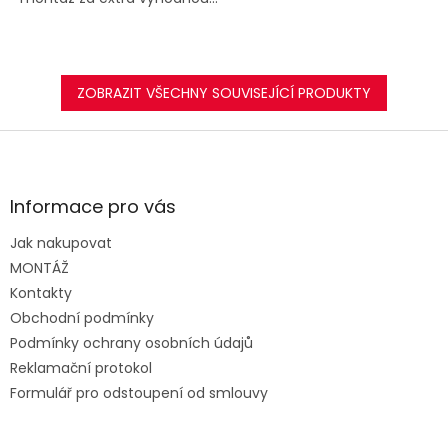
ZOBRAZIT VŠECHNY SOUVISEJÍCÍ PRODUKTY
Z
á
p
a
Informace pro vás
t
Jak nakupovat
í
MONTÁŽ
Kontakty
Obchodní podmínky
Podmínky ochrany osobních údajů
Reklamační protokol
Formulář pro odstoupení od smlouvy