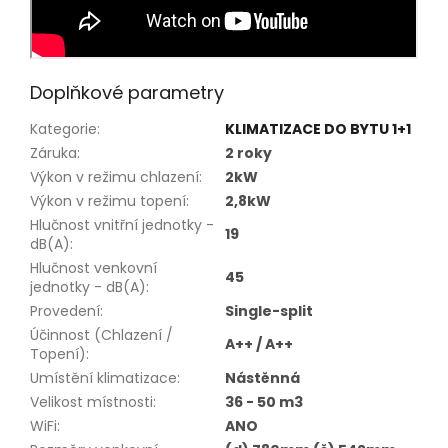
Doplňkové parametry
Kategorie
:
KLIMATIZACE DO BYTU 1+1
Záruka
:
2 roky
Výkon v režimu chlazení
:
2kW
Výkon v režimu topení
:
2,8kW
Hlučnost vnitřní jednotky -
19
dB(A)
:
Hlučnost venkovní
45
jednotky - dB(A)
:
Provedení
:
Single-split
Účinnost (Chlazení /
A++ / A++
Topení)
:
Umístění klimatizace
:
Nástěnná
Velikost místnosti
:
36 - 50 m3
WiFi
:
ANO