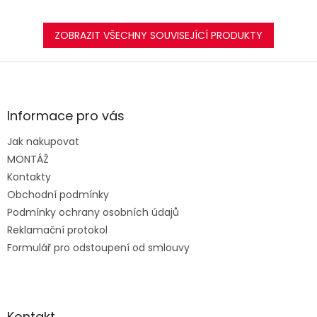
ZOBRAZIT VŠECHNY SOUVISEJÍCÍ PRODUKTY
Z
á
p
a
Informace pro vás
t
Jak nakupovat
í
MONTÁŽ
Kontakty
Obchodní podmínky
Podmínky ochrany osobních údajů
Reklamační protokol
Formulář pro odstoupení od smlouvy
Kontakt