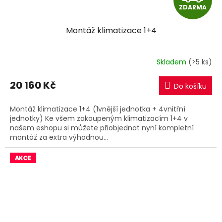
ZDARMA
D
Montáž klimatizace 1+4
A
R
Skladem
(>5 ks)
M
20 160 Kč
Do košíku
A
Montáž klimatizace 1+4 (1vnější jednotka + 4vnitřní
jednotky) Ke všem zakoupeným klimatizacím 1+4 v
našem eshopu si můžete přiobjednat nyní kompletní
montáž za extra výhodnou...