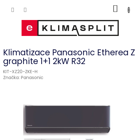
Přejít
NÁKUP
na
obsah
KOŠÍK
Klimatizace Panasonic Etherea Z
graphite 1+1 2kW R32
KIT-XZ20-ZKE-H
Značka:
Panasonic