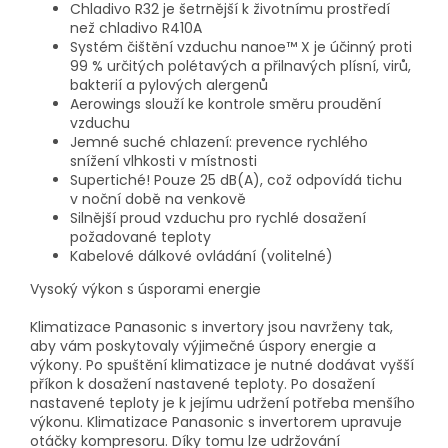
Chladivo R32 je šetrnější k životnímu prostředí
než chladivo R410A
Systém čištění vzduchu nanoe™ X je účinný proti
99 % určitých polétavých a přilnavých plísní, virů,
bakterií a pylových alergenů
Aerowings slouží ke kontrole směru proudění
vzduchu
Jemné suché chlazení: prevence rychlého
snížení vlhkosti v místnosti
Supertiché! Pouze 25 dB(A), což odpovídá tichu
v noční době na venkově
Silnější proud vzduchu pro rychlé dosažení
požadované teploty
Kabelové dálkové ovládání (volitelné)
Vysoký výkon s úsporami energie
Klimatizace Panasonic s invertory jsou navrženy tak,
aby vám poskytovaly výjimečné úspory energie a
výkony. Po spuštění klimatizace je nutné dodávat vyšší
příkon k dosažení nastavené teploty. Po dosažení
nastavené teploty je k jejímu udržení potřeba menšího
výkonu. Klimatizace Panasonic s invertorem upravuje
otáčky kompresoru. Díky tomu lze udržování