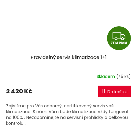
Z
ZDARMA
D
Pravidelný servis klimatizace 1+1
A
R
Skladem
(>5 ks)
M
2 420 Kč
Do košíku
A
Zajistíme pro Vás odborný, certifikovaný servis vaši
klimatizace. S námi Vám bude klimatizace vždy fungovat
na 100% . Nezapomínejte na servisní prohlídky a celkovou
kontrolu...