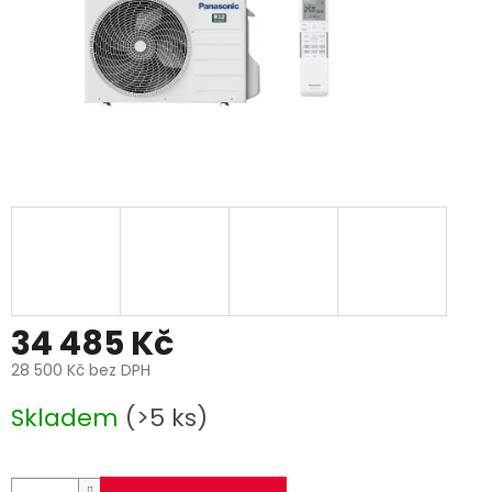
34 485 Kč
28 500 Kč bez DPH
Měrná
Skladem
(>5 ks)
cena: