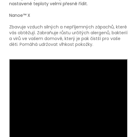
nastavené teploty velmi přesně řídit.
Nanoe™ X
Zbavuje vzduch silných a nepříjemných zápachů, které
vás obtěžují. Zabraňuje růstu určitých alergenů, bakterií
a virů ve vašem domově, který je pak čistší pro vaše
děti. Pomáhá udržovat vlhkost pokožky.