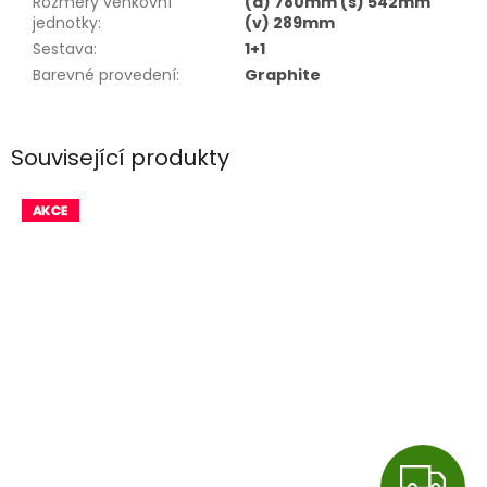
Rozměry venkovní
(d) 780mm (š) 542mm
jednotky
:
(v) 289mm
Sestava
:
1+1
Barevné provedení
:
Graphite
Související produkty
Z